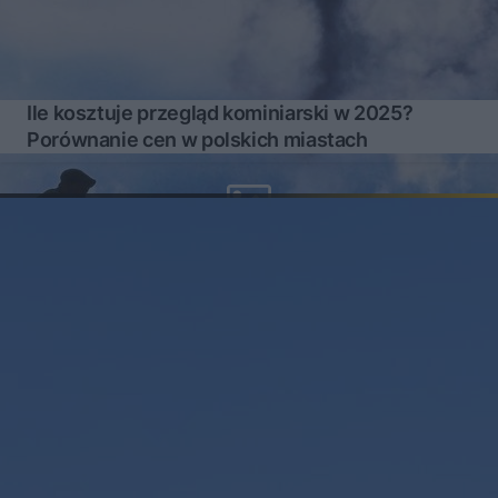
Ile kosztuje przegląd kominiarski w 2025?
Porównanie cen w polskich miastach