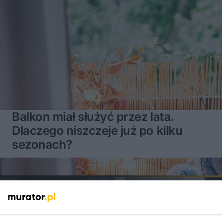
Balkon miał służyć przez lata.
Dlaczego niszczeje już po kilku
sezonach?