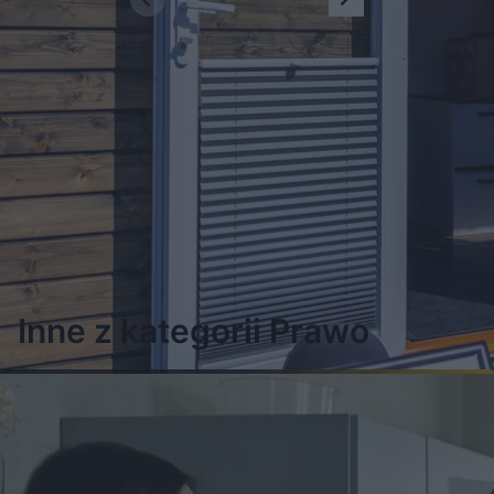
W ostatnim czasie
porady prawne
dotyczyły np. gospodarki śmieciami,
praw i obowiązków wspólnot mieszkaniowych, relacji deweloperów z
klientami, dyskursu co lepsze: zadatek czy zaliczka, wycinki drzew,
pomiaru i rozbieżności w liczeniu powierzchni użytkowej mieszkania,
spółdzielczego i lokatorskiego prawa własności do lokalu, sporów z
sąsiadami, jakości materiałów budowlanych itd. W naszym dziale są setki
porad prawnych, na które odpowiadają nasi redakcyjni eksperci, pytania
dla nich spływają od zainteresowanych, sami też wymyślamy tematy z
bieżących zmian w prawie, bo to one najbardziej sprawiają problemy.
Inne z kategorii Prawo