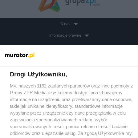
O nas
Informacje prawne
Nasze serwisy
© 2026 Grupa ZPR Media
Drogi Użytkowniku,
My, naszych 1162 zaufanych partnerów oraz inne podmioty z
Grupy ZPR Media uzyskujemy dostęp i przechowujemy
informacje na urządzeniu oraz przetwarzamy dane osobowe,
takie jak unikalne identyfikatory, standardowe informacje
wysyłane przez urządzenie czy dane przeglądania w celu
zapewniania spersonalizowanych reklam, wybór
spersonalizowanych treści, pomiar reklam i treści, badanie
odbiorców oraz ulepszanie usług. Za zgodą Użytkownika my