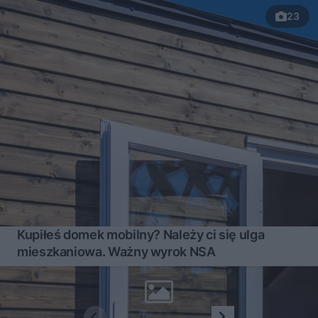
23
Kupiłeś domek mobilny? Należy ci się ulga
mieszkaniowa. Ważny wyrok NSA
1
2
...
19