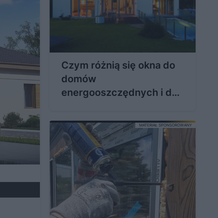
Czym różnią się okna do
domów
energooszczędnych i do
pasywnych?
MATERIAŁ SPONSOROWANY