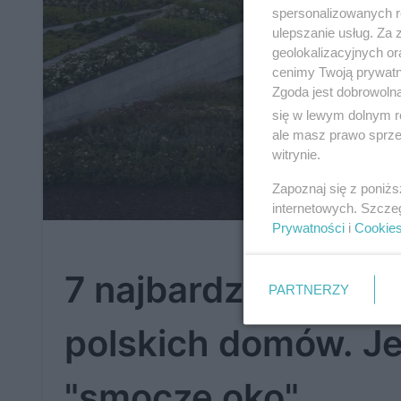
spersonalizowanych re
ulepszanie usług. Za
geolokalizacyjnych or
cenimy Twoją prywatno
Zgoda jest dobrowoln
się w lewym dolnym r
ale masz prawo sprzec
witrynie.
Zapoznaj się z poniż
internetowych. Szcze
Prywatności
i
Cookie
7 najbardziej niet
PARTNERZY
polskich domów. J
"smocze oko"