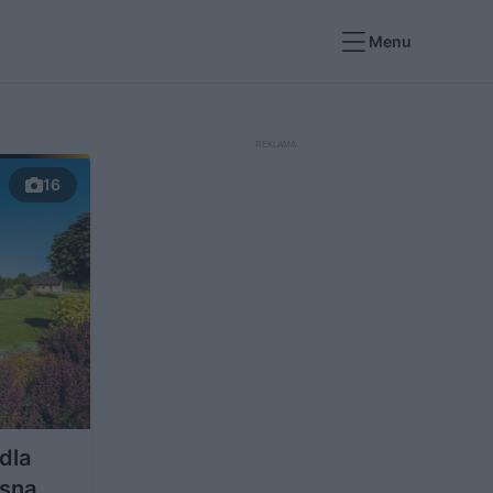
Menu
16
dla
esna