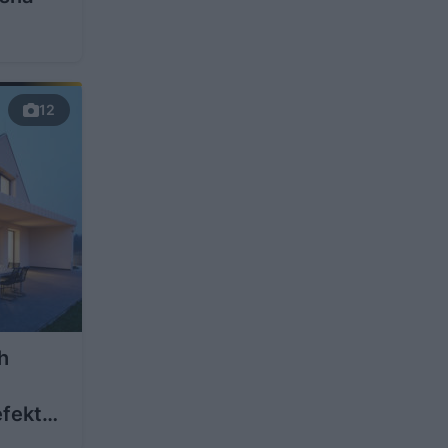
12
h
efekt