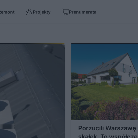
Remont
Projekty
Prenumerata
Porzucili Warszawę 
skałek. To współcz