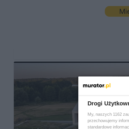
Mi
Drogi Użytkow
My, naszych 1162 zau
przechowujemy informa
standardowe informac