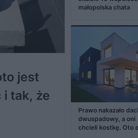
małopolska chata
to jest
i tak, że
Prawo nakazało dac
dwuspadowy, a oni
chcieli kostkę. Oto 
starcia