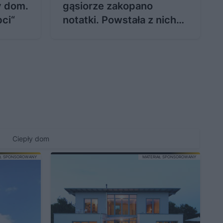
y dom.
gąsiorze zakopano
bci“
notatki. Powstała z nich
wyjątkowa książka
Ciepły dom
AŁ SPONSOROWANY
MATERIAŁ SPONSOROWANY