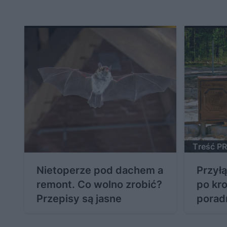
Treść 
Nietoperze pod dachem a
Przył
remont. Co wolno zrobić?
po kr
Przepisy są jasne
porad