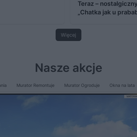
Teraz – nostalgiczn
„Chatka jak u praba
Więcej
Nasze akcje
nia
Murator Remontuje
Murator Ogroduje
Okna na lata
MATERI