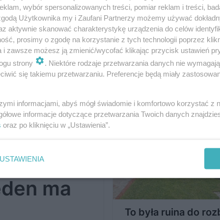
klam, wybór spersonalizowanych treści, pomiar reklam i treści, bad
 zgodą Użytkownika my i Zaufani Partnerzy możemy używać dokład
Nie myśleli, żeby
az aktywnie skanować charakterystykę urządzenia do celów identyfi
kupować dom do
ść, prosimy o zgodę na korzystanie z tych technologii poprzez klikn
remontu, ale gdy
a i zawsze możesz ją zmienić/wycofać klikając przycisk ustawień pr
zobaczyli datę na b
ogu strony
. Niektóre rodzaje przetwarzania danych nie wymagaj
iwić się takiemu przetwarzaniu. Preferencje będą miały zastosowanie
już nie mogli się
opanować
szymi informacjami, abyś mógł świadomie i komfortowo korzystać z
gółowe informacje dotyczące przetwarzania Twoich danych znajdzi
s
oraz po kliknięciu w „Ustawienia”.
ypowych
USTAWIENIA
eden ma
To była ruina do rozb