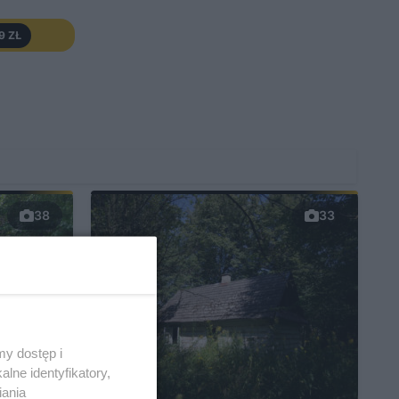
9 ZŁ
38
33
y dostęp i
lne identyfikatory,
iania