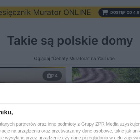
esięcznik Murator ONLINE
DOSTĘP OD 4,9
Takie są polskie domy
Oglądaj "Debaty Muratora" na YouTube 
24
niku,
fanych partnerów oraz inne podmioty z Grupy ZPR Media uzyskujem
cje na urządzeniu oraz przetwarzamy dane osobowe, takie jak unika
je wysyłane przez urządzenie czy dane przeglądania w celu zapewn