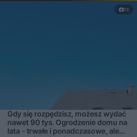
13
Gdy się rozpędzisz, możesz wydać
nawet 90 tys. Ogrodzenie domu na
lata - trwałe i ponadczasowe, ale