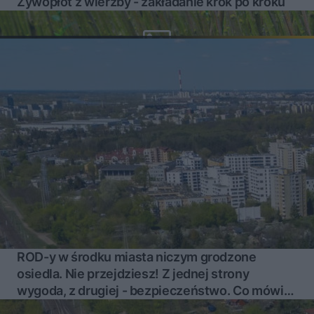
Żywopłot z wierzby - zakładanie krok po kroku
ROD-y w środku miasta niczym grodzone
osiedla. Nie przejdziesz! Z jednej strony
wygoda, z drugiej - bezpieczeństwo. Co mówi
prawo?