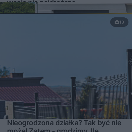
wcale nie najdroższe
13
Nieogrodzona działka? Tak być nie
może! Zatem - grodzimy. Ile