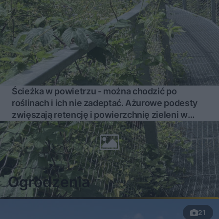
Ścieżka w powietrzu - można chodzić po
roślinach i ich nie zadeptać. Ażurowe podesty
zwięszają retencję i powierzchnię zieleni w
ogrodzie
Więcej
Ogrodzenia
21