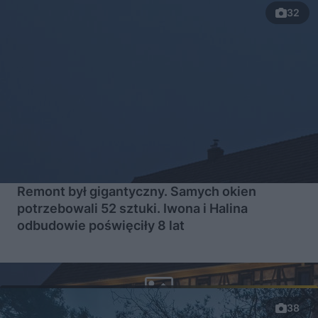
32
Remont był gigantyczny. Samych okien
potrzebowali 52 sztuki. Iwona i Halina
odbudowie poświęciły 8 lat
38