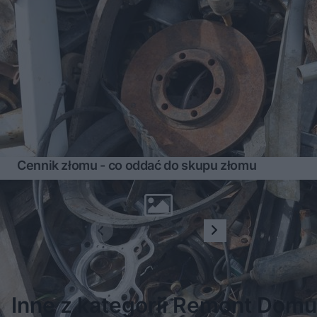
Cennik złomu - co oddać do skupu złomu
1
2
3
Inne z kategorii Remont Domu