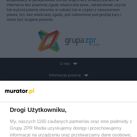
Internecie bez pisemnej zgody właściciela praw. Jakiekolwiek użycie
lub wykorzystanie utworów w całości lub w części z naruszeniem
prawa, tzn. bez właściwej zgody, jest zabronione pod groźbą kary i
może być ścigane prawnie.
O nas
Informacje prawne
Nasze serwisy
© 2026 Grupa ZPR Media
Drogi Użytkowniku,
My, naszych 1160 zaufanych partnerów oraz inne podmioty z
Grupy ZPR Media uzyskujemy dostęp i przechowujemy
informacje na urządzeniu oraz przetwarzamy dane osobowe,