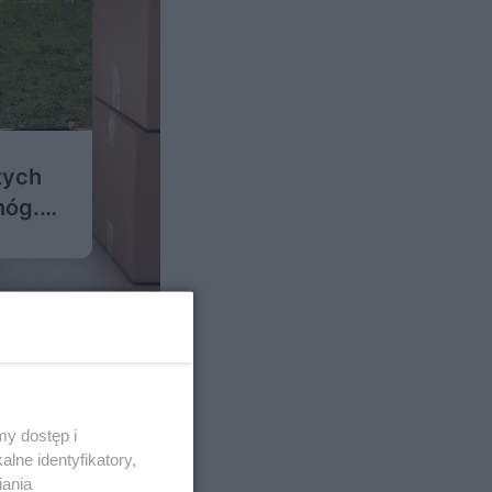
żych
nóg.
y dostęp i
lne identyfikatory,
10
iania