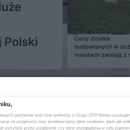
duże
 Polski
Ceny działek
budowlanych w du
miastach zwalają z 
Gdzie jest taniej?
Więcej
niku,
fanych partnerów oraz inne podmioty z Grupy ZPR Media uzyskujem
cje na urządzeniu oraz przetwarzamy dane osobowe, takie jak unika
33
je wysyłane przez urządzenie czy dane przeglądania w celu zapewn