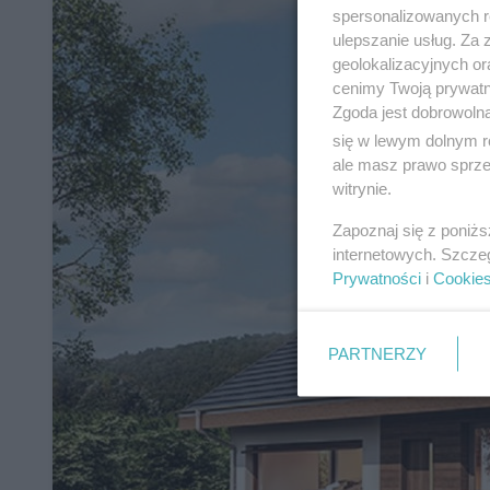
spersonalizowanych re
ulepszanie usług. Za
geolokalizacyjnych or
cenimy Twoją prywatno
Zgoda jest dobrowoln
się w lewym dolnym r
ale masz prawo sprzec
witrynie.
Zapoznaj się z poniż
internetowych. Szcze
Prywatności
i
Cookie
PARTNERZY