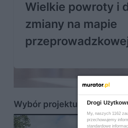
Wielkie powroty i 
zmiany na mapie
przeprowadzkowej
Wybór projektu
Drogi Użytkow
My, naszych 1162 zau
przechowujemy informa
standardowe informac