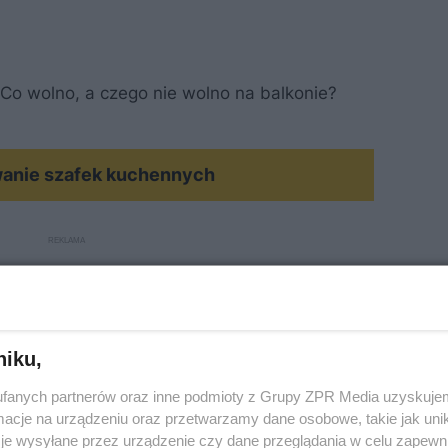
. Co wolno, a czego nie wolno na balkonie?
MATERIAŁ SPONSOROWANY
wanie szafek kuchennych
niku,
fanych partnerów oraz inne podmioty z Grupy ZPR Media uzyskujem
cje na urządzeniu oraz przetwarzamy dane osobowe, takie jak unika
je wysyłane przez urządzenie czy dane przeglądania w celu zapewn