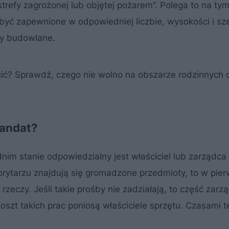
trefy zagrożonej lub objętej pożarem”. Polega to na tym
 być zapewnione w odpowiedniej liczbie, wysokości i sz
sy budowlane.
acić? Sprawdź, czego nie wolno na obszarze rodzinnych
mandat?
m stanie odpowiedzialny jest właściciel lub zarządca
orytarzu znajdują się gromadzone przedmioty, to w pier
rzeczy. Jeśli takie prośby nie zadziałają, to część zar
koszt takich prac poniosą właściciele sprzętu. Czasami 