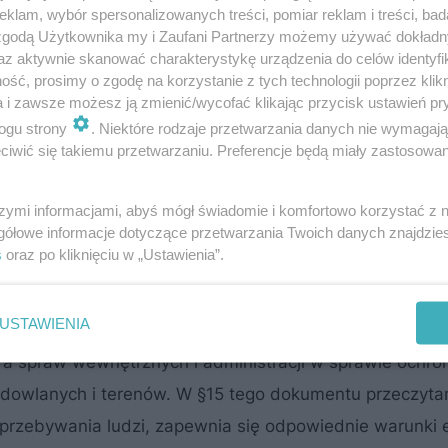
klam, wybór spersonalizowanych treści, pomiar reklam i treści, bad
 zgodą Użytkownika my i Zaufani Partnerzy możemy używać dokład
az aktywnie skanować charakterystykę urządzenia do celów identyfi
ść, prosimy o zgodę na korzystanie z tych technologii poprzez klikn
na klatce schodowej?
a i zawsze możesz ją zmienić/wycofać klikając przycisk ustawień pr
ogu strony
. Niektóre rodzaje przetwarzania danych nie wymagaj
iwić się takiemu przetwarzaniu. Preferencje będą miały zastosowanie
komunikację, stanowią także drogę ewakuacyjną na wyp
one i musi być do nich zapewniony swobodny dostęp.
szymi informacjami, abyś mógł świadomie i komfortowo korzystać z
ów łatwopalnych, jak np. mebli czy dywanów, ale i
gółowe informacje dotyczące przetwarzania Twoich danych znajdzi
s
oraz po kliknięciu w „Ustawienia”.
winien zachować odpowiednie wymiary, przepustowość 
USTAWIENIA
tra spraw wewnętrznych i administracji w sprawie ochro
owlanych i terenów. W §15 tego dokumentu przeczytam
przebywania ludzi, zapewnia się odpowiednie warunki 