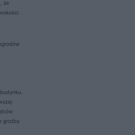
, że
erokości.
 ogrodów
 budynku.
wszej
ządców
te groźby