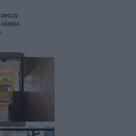
rzeczy
 klatka
ę