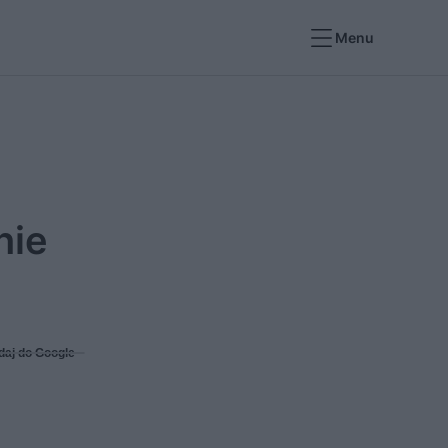
Menu
nie
daj do Google