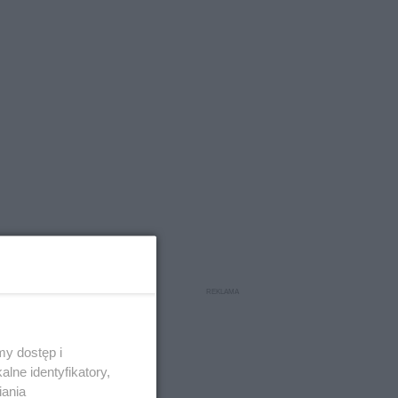
y dostęp i
lne identyfikatory,
iania