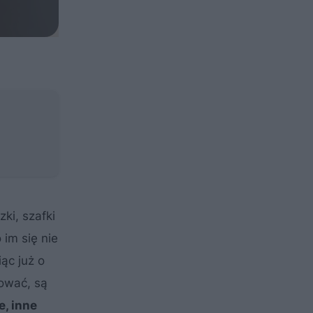
ki, szafki
 im się nie
ąc już o
iować, są
e, inne