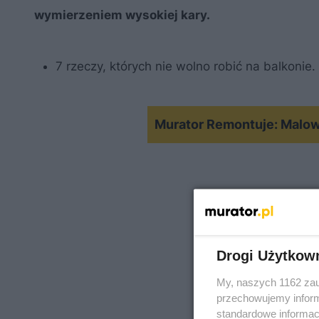
wymierzeniem wysokiej kary.
7 rzeczy, których nie wolno robić na balkonie
Murator Remontuje: Malo
Drogi Użytkow
My, naszych 1162 zau
przechowujemy informa
standardowe informac