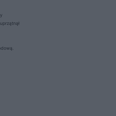
ży
 uprzątnął
chodową.