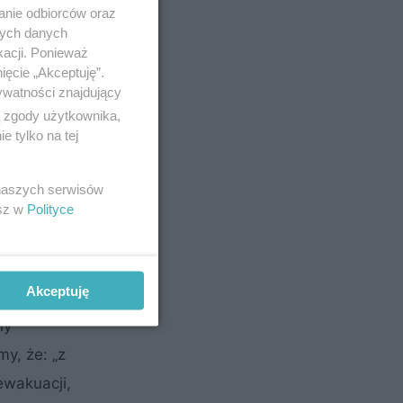
anie odbiorców oraz
nych danych
kacji. Ponieważ
ięcie „Akceptuję”.
ywatności znajdujący
ą zgody użytkownika,
 tylko na tej
adek
 naszych serwisów
esz w
Polityce
i być
Akceptuję
ny
y, że: „z
ewakuacji,