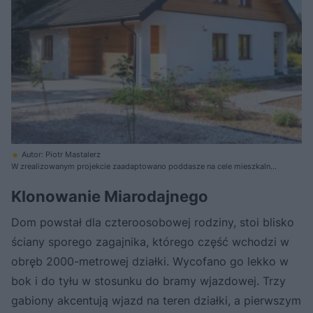
Autor: Piotr Mastalerz
W zrealizowanym projekcie zaadaptowano poddasze na cele mieszkalne.
Okna na poddaszu rozmieszczono w ścianach szczytowych budynku
Klonowanie Miarodajnego
Dom powstał dla czteroosobowej rodziny, stoi blisko
ściany sporego zagajnika, którego część wchodzi w
obręb 2000-metrowej działki. Wycofano go lekko w
bok i do tyłu w stosunku do bramy wjazdowej. Trzy
gabiony akcentują wjazd na teren działki, a pierwszym