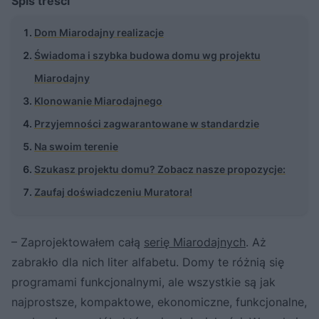
Spis treści
Dom Miarodajny realizacje
Świadoma i szybka budowa domu wg projektu
Miarodajny
Klonowanie Miarodajnego
Przyjemności zagwarantowane w standardzie
Na swoim terenie
Szukasz projektu domu? Zobacz nasze propozycje:
Zaufaj doświadczeniu Muratora!
– Zaprojektowałem całą
serię Miarodajnych
. Aż
zabrakło dla nich liter alfabetu. Domy te różnią się
programami funkcjonalnymi, ale wszystkie są jak
najprostsze, kompaktowe, ekonomiczne, funkcjonalne,