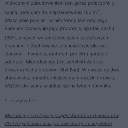
widocznym zabudowaniem jest garaż połączony z
2
sauną i pokojem do majsterkowania (60 m
).
Właściciele powielili w nim formę Miarodajnego.
Budynek zachowuje jego proporcje, spadek dachu
o
(35
), a nawet wykończenie ścian szczytowych
drewnem. – Zachowanie spójności było dla nas
kluczem – tłumaczą (autorem projektu garażu i
adaptacji Miarodajnego jest architekt Andrzej
Kroszczyński z pracowni Styl Bau). W garażu są dwa
stanowiska, ponadto miejsce na motocykl i rowery.
Wejście do sauny znajduje się na tyłach budynku.
Przeczytaj też:
Miarodajny - najlepszy projekt Muratora. 6 powodów,
dla których pokochali go inwestorzy z całej Polski