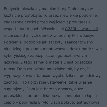
Budynek mieszkalny ma plan litery T, ale obrys w
kształcie prostokąta. To przez niewielkie podcienie,
zadaszone części przed wejściem i przy tarasie,
wsparte na słupach. Właśnie nimi
C333b – wariant II
różni się od innych domów z
rodziny Miarodajnych
.
Podcienie, podobnie jak szczyty, zaakcentowano
okładziną z poziomo montowanych desek modrzewia
syberyjskiego zabezpieczonego bezbarwnym
lazurem. Z tego samego materiału jest posadzka
tarasu. Dom ustawiono na działce tak, by część
wypoczynkowa z tarasem wychodziła na południowy
zachód. – To korzystne ustawienie, takie właśnie
sugerujemy. Dom jest bardzo otwarty, duże
przeszklenie od południa pozwala mu biernie łapać
ciepło – podkreśla Biryło. Dach pokryto antracytową