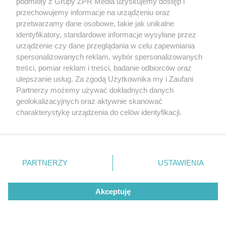
podmioty z Grupy ZPR Media uzyskujemy dostęp i
przechowujemy informacje na urządzeniu oraz
przetwarzamy dane osobowe, takie jak unikalne
identyfikatory, standardowe informacje wysyłane przez
urządzenie czy dane przeglądania w celu zapewniania
spersonalizowanych reklam, wybór spersonalizowanych
treści, pomiar reklam i treści, badanie odbiorców oraz
ulepszanie usług. Za zgodą Użytkownika my i Zaufani
Partnerzy możemy używać dokładnych danych
geolokalizacyjnych oraz aktywnie skanować
charakterystykę urządzenia do celów identyfikacji.
Ponieważ cenimy Twoją prywatność, prosimy o zgodę na
korzystanie z tych technologii poprzez kliknięcie
„Akceptuję”. Zgoda jest dobrowolna i zawsze możesz ją
zmienić/wycofać klikając przycisk ustawień prywatności
PARTNERZY
USTAWIENIA
znajdujący się w lewym dolnym rogu strony
. Niektóre
rodzaje przetwarzania danych nie wymagają zgody
Akceptuję
użytkownika, ale masz prawo sprzeciwić się takiemu
przetwarzaniu. Preferencje będą miały zastosowanie tylko
na tej witrynie.