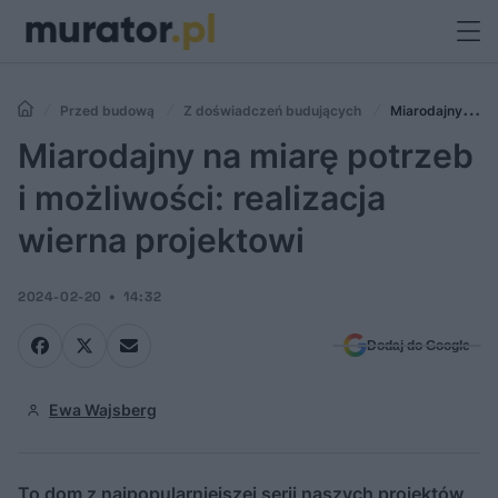
Przed budową
Z doświadczeń budujących
Miarodajny na
miarę potrzeb i możliwości: realizacja wierna projektowi
Miarodajny na miarę potrzeb
i możliwości: realizacja
wierna projektowi
2024-02-20
14:32
Dodaj do Google
Ewa Wajsberg
To dom z najpopularniejszej serii naszych projektów