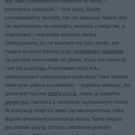
jest najprzyjemniejszym miejscem w domu –
potwierdza właściciel. – Jest jasny, ściany
pomalowaliśmy na biało, tak jak elewacje. Nawet jeśli
nie wychodzimy na zewnątrz, widzimy z niego las, a
wieczorami – wspaniałe zachody słońca.
Zdecydowano, by na ścianach nie było gładzi, ale
mające grubszą fakturę
tynki cementowo-wapienne
. –
Są bardziej wytrzymałe od gładzi. Poza tym bardziej
nam się podobają. Pracowałem przy kilku
rewitalizacjach zabytkowych budynków i tam właśnie
takie tynki zaleca konserwator – wyjaśnia inwestor. Na
górze jest typowa
strefa nocna
, zajęły ją sypialnie,
garderoba
i łazienka z centralnie usytuowanym holem.
W aranżację wnętrza udało się wkomponować kilka
słupów drewnianej konstrukcji dachu. Sama więźba
jest jednak ukryta. Schody żelbetowe pokryto