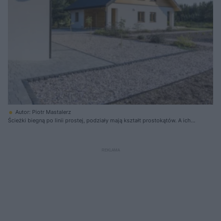
Autor: Piotr Mastalerz
Ścieżki biegną po linii prostej, podziały mają kształt prostokątów. A ich
zróżnicowanie kolorystyczne to efekt użycia różnych rodzajów kamienia