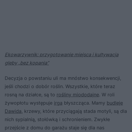
Ekowarzywnik: przygotowanie miejsca i kultywacja
gleby „bez kopania”
Decyzja o powstaniu uli ma mnóstwo konsekwencji,
jeśli chodzi o dobór roślin. Wszystkie, które teraz
rosną na działce, są to
rośliny miododajne
. W roli
żywopłotu występuje
irga
błyszcząca. Mamy
budleje
Dawida
, krzewy, które przyciągają stada motyli, są dla
nich sypialnią, stołówką i schronieniem. Zwykłe
przejście z domu do garażu staje się dla nas