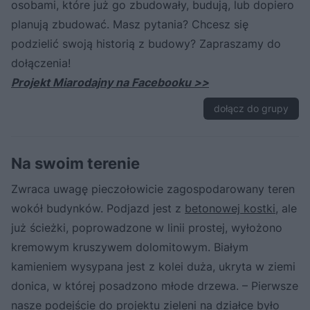
osobami, które już go zbudowały, budują, lub dopiero
planują zbudować. Masz pytania? Chcesz się
podzielić swoją historią z budowy? Zapraszamy do
dołączenia!
Projekt Miarodajny na Facebooku >>
dołącz do grupy
Na swoim terenie
Zwraca uwagę pieczołowicie zagospodarowany teren
wokół budynków. Podjazd jest z
betonowej kostki
, ale
już ścieżki, poprowadzone w linii prostej, wyłożono
kremowym kruszywem dolomitowym. Białym
kamieniem wysypana jest z kolei duża, ukryta w ziemi
donica, w której posadzono młode drzewa. – Pierwsze
nasze podejście do projektu zieleni na działce było