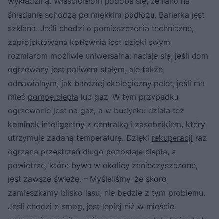
wykładziną. Właścicielom podoba się, że rano na
śniadanie schodzą po miękkim podłożu. Barierka jest
szklana. Jeśli chodzi o pomieszczenia techniczne,
zaprojektowana kotłownia jest dzięki swym
rozmiarom możliwie uniwersalna: nadaje się, jeśli dom
ogrzewany jest paliwem stałym, ale także
odnawialnym, jak bardziej ekologiczny pelet, jeśli ma
mieć
pompę ciepła
lub gaz. W tym przypadku
ogrzewanie jest na gaz, a w budynku działa też
kominek inteligentny
z centralką i zasobnikiem, który
utrzymuje zadaną temperaturę. Dzięki
rekuperacji
raz
ogrzana przestrzeń długo pozostaje ciepła, a
powietrze, które bywa w okolicy zanieczyszczone,
jest zawsze świeże. – Myśleliśmy, że skoro
zamieszkamy blisko lasu, nie będzie z tym problemu.
Jeśli chodzi o smog, jest lepiej niż w mieście,