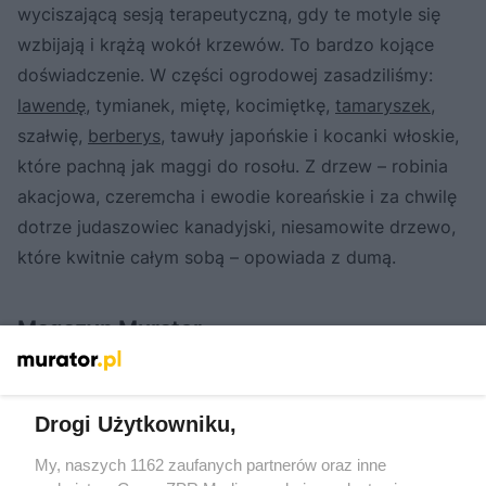
wyciszającą sesją terapeutyczną, gdy te motyle się
wzbijają i krążą wokół krzewów. To bardzo kojące
doświadczenie. W części ogrodowej zasadziliśmy:
lawendę
, tymianek, miętę, kocimiętkę,
tamaryszek
,
szałwię,
berberys
, tawuły japońskie i kocanki włoskie,
które pachną jak maggi do rosołu. Z drzew – robinia
akacjowa, czeremcha i ewodie koreańskie i za chwilę
dotrze judaszowiec kanadyjski, niesamowite drzewo,
które kwitnie całym sobą – opowiada z dumą.
Magazyn Murator
Drogi Użytkowniku,
My, naszych 1162 zaufanych partnerów oraz inne