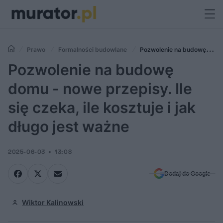
Prawo
Formalności budowlane
Pozwolenie na budowę
domu - nowe przepisy. Ile się czeka, ile kosztuje i jak długo jest ważne
Pozwolenie na budowę
domu - nowe przepisy. Ile
się czeka, ile kosztuje i jak
długo jest ważne
2025-06-03
13:08
Dodaj do Google
Wiktor Kalinowski