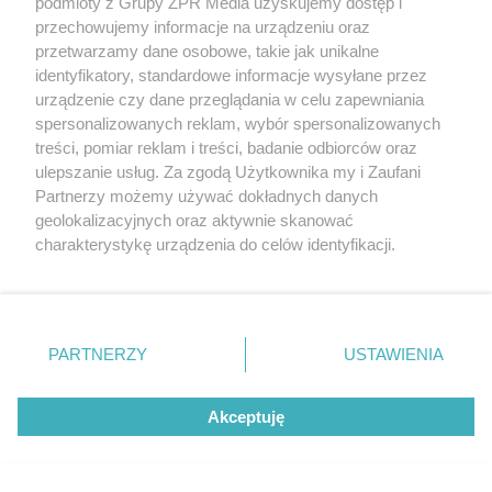
podmioty z Grupy ZPR Media uzyskujemy dostęp i
przechowujemy informacje na urządzeniu oraz
przetwarzamy dane osobowe, takie jak unikalne
identyfikatory, standardowe informacje wysyłane przez
urządzenie czy dane przeglądania w celu zapewniania
spersonalizowanych reklam, wybór spersonalizowanych
treści, pomiar reklam i treści, badanie odbiorców oraz
ulepszanie usług. Za zgodą Użytkownika my i Zaufani
Partnerzy możemy używać dokładnych danych
geolokalizacyjnych oraz aktywnie skanować
charakterystykę urządzenia do celów identyfikacji.
Ponieważ cenimy Twoją prywatność, prosimy o zgodę na
korzystanie z tych technologii poprzez kliknięcie
„Akceptuję”. Zgoda jest dobrowolna i zawsze możesz ją
zmienić/wycofać klikając przycisk ustawień prywatności
PARTNERZY
USTAWIENIA
znajdujący się w lewym dolnym rogu strony
. Niektóre
rodzaje przetwarzania danych nie wymagają zgody
Akceptuję
użytkownika, ale masz prawo sprzeciwić się takiemu
przetwarzaniu. Preferencje będą miały zastosowanie tylko
na tej witrynie.