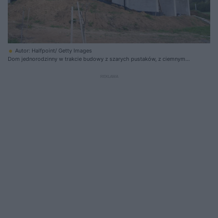
Autor: Halfpoint/ Getty Images
Dom jednorodzinny w trakcie budowy z szarych pustaków, z ciemnym
dachem, drewnianymi oknami i zadaszonym tarasem, otoczony
pagórkami i drzewami, idealnie ilustruje temat zasiedzenia
nieruchomości, o którym przeczytasz na Super Biznes.