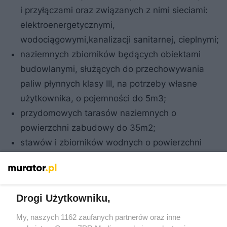
i przyłączami oraz związanych z nimi sieciami:
elektroenergetycznymi,
wodociągowymi,kanalizacji sanitarnej, cieplnymi;
naziemnych zbiorników będących obiektami
budowlanymi, służących do przechowywania
paliw płynnych klasy III, na potrzeby własne
użytkownika, o pojemności do 5m3;
przydomowych tarasów naziemnych o
powierzchni zabudowy do 35m2;
stawów i zbiorników wodnych o powierzchni
nieprzekraczającej 1000m2 i głębokości
nieprzekraczającej 3m, położonych w całości na
gruntach rolnych.
Drogi Użytkowniku,
Natomiast roboty budowlane, które nie wymagają ani
My, naszych 1162 zaufanych partnerów oraz inne
pozwolenia ani zgłoszenia to: