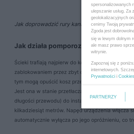
spersonalizowanych re
ulepszanie usług. Za
geolokalizacyjnych or
Jak doprowadzić rury kanalizacyjne do urządz
cenimy Twoją prywatno
Zgoda jest dobrowoln
się w lewym dolnym r
Jak działa pomporozdrabniacz
ale masz prawo sprzec
witrynie.
Ścieki trafiają najpierw do kosza znajdującego 
Zapoznaj się z poniż
internetowych. Szcze
zablokowaniem przez zbyt duże zanieczyszczenia. 
Prywatności
i
Cookie
tym mogą opuścić kosz przez jego drobne otwory
Jest ona w stanie przetłaczać ścieki przewodem
PARTNERZY
długości przewodu) do instalacji kanalizacyjnej z
kilkadziesiąt metrów. Napęd urządzenia włącza si
automatycznie wyłącza po jego opróżnieniu, co t