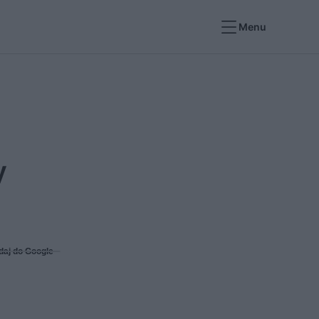
Menu
y
daj do Google