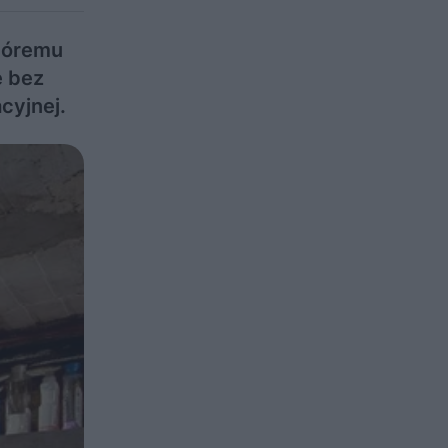
któremu
ę bez
cyjnej.