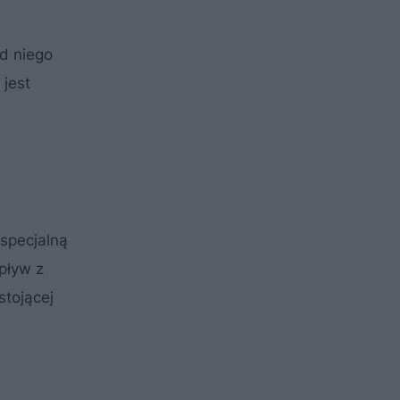
od niego
 jest
specjalną
pływ z
stojącej