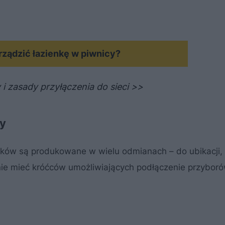
ządzić łazienkę w piwnicy?
i zasady przyłączenia do sieci >>
zy
w są produkowane w wielu odmianach – do ubikacji, 
nie mieć króćców umożliwiających podłączenie przybor