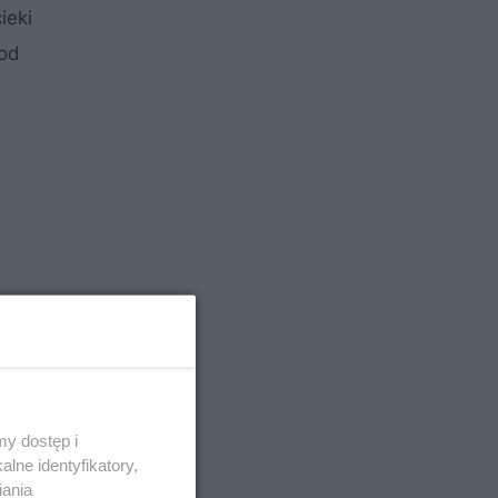
ieki
od
y dostęp i
lne identyfikatory,
iania