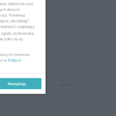
anie odbiorców oraz
nych danych
kacji. Ponieważ
ięcie „Akceptuję”.
ywatności znajdujący
ą zgody użytkownika,
 tylko na tej
zed
 naszych serwisów
esz w
Polityce
iero po
 pompa.
y i
Akceptuję
awet o