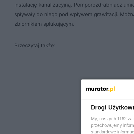
instalację kanalizacyjną. Pomporozdrabniacz umie
spływały do niego pod wpływem grawitacji. Możn
zbiornikiem spłukującym.
Przeczytaj także:
Drogi Użytkow
My, naszych 1162 zau
przechowujemy informa
standardowe informac