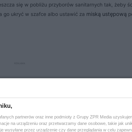
szcza się w pobliżu przyborów sanitarnych tak, żeby śc
miską ustępową
a go ukryć w szafce albo ustawić za
p
niku,
fanych partnerów oraz inne podmioty z Grupy ZPR Media uzyskujem
cje na urządzeniu oraz przetwarzamy dane osobowe, takie jak unika
je wysyłane przez urządzenie czy dane przeglądania w celu zapewn