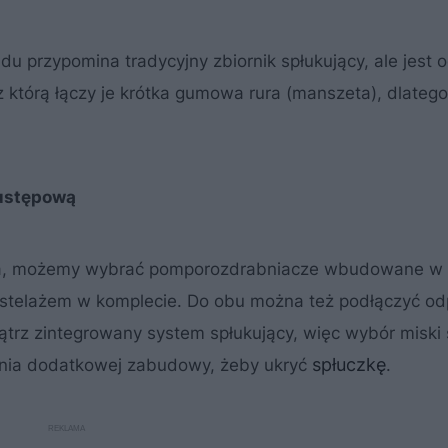
u przypomina tradycyjny zbiornik spłukujący, ale jest 
z którą łączy je krótka gumowa rura (manszeta), dlatego
 ustępową
ika, możemy wybrać pomporozdrabniacze wbudowane w 
 stelażem w komplecie. Do obu można też podłączyć od
rz zintegrowany system spłukujący, więc wybór miski 
spłuczkę
ania dodatkowej zabudowy, żeby ukryć
.