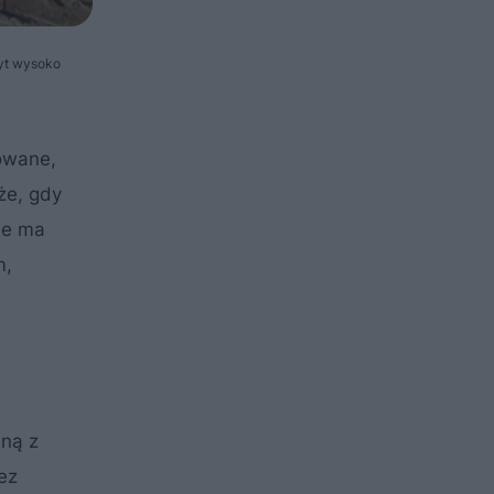
byt wysoko
owane,
kże, gdy
ie ma
m,
aną z
ez