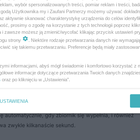
klam, wybór spersonalizowanych treści, pomiar reklam i treści, bad
 zgodą Użytkownika my i Zaufani Partnerzy możemy używać dokład
az aktywnie skanować charakterystykę urządzenia do celów identyfi
eń sanitarnych w łazience? >>
ść, prosimy o zgodę na korzystanie z tych technologii poprzez klikn
a i zawsze możesz ją zmienić/wycofać klikając przycisk ustawień pr
ogu strony
. Niektóre rodzaje przetwarzania danych nie wymagaj
iwić się takiemu przetwarzaniu. Preferencje będą miały zastosowanie
się w zbiorniku pomporozdrabniacza. Chroni on pompę pr
szymi informacjami, abyś mógł świadomie i komfortowo korzystać z
gółowe informacje dotyczące przetwarzania Twoich danych znajdzi
W koszu jest wirujące ostrze, które je rozdrabnia. Dop
s
oraz po kliknięciu w „Ustawienia”.
, mieszając się z wodą w zbiorniku. Stamtąd wysysa je
 o średnicy 22-40 mm (w zależności od wydajności pomp
USTAWIENIA
najdującej się kilka metrów wyżej, a przy tym odległej n
ę automatycznie, gdy zbiornik się wypełnia, i również
rwa zwykle kilkanaście sekund.