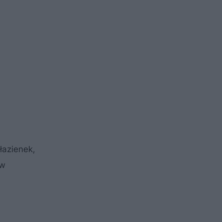
łazienek,
ów