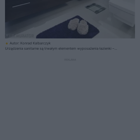
Autor: Konrad Kalbarczyk
Urządzenia sanitarne są trwałym elementem wyposażenia łazienki –
przymocowuje się je do ściany i/lub podłogi, często obudowuje meblami