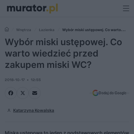
Wnętrza
Łazienka
Wybór miski ustępowej. Co warto
wiedzieć przed zakupem miski WC?
Wybór miski ustępowej. Co
warto wiedzieć przed
zakupem miski WC?
2018-10-17
12:55
Dodaj do Google
Katarzyna Kowalska
Miska ustępowa to jeden z podstawowych elementów