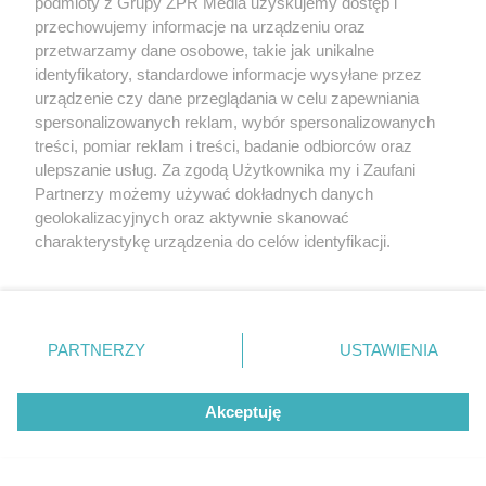
ekskluzywnym, wyposażonym w dodatkowe funkcje
podmioty z Grupy ZPR Media uzyskujemy dostęp i
przechowujemy informacje na urządzeniu oraz
bidetem. Podłączenia do instalacji wodnej oraz
przetwarzamy dane osobowe, takie jak unikalne
elektrycznej są schowane wewnątrz miski
identyfikatory, standardowe informacje wysyłane przez
ceramicznej. Urządzenie ma prosty, intuicyjny panel
urządzenie czy dane przeglądania w celu zapewniania
spersonalizowanych reklam, wybór spersonalizowanych
sterowania i możliwość zdalnej obsługi.
treści, pomiar reklam i treści, badanie odbiorców oraz
ulepszanie usług. Za zgodą Użytkownika my i Zaufani
Sprawdź też:
Bidet w łazience - rodzaje, wymiary,
Partnerzy możemy używać dokładnych danych
montaż>>>
geolokalizacyjnych oraz aktywnie skanować
charakterystykę urządzenia do celów identyfikacji.
Ponieważ cenimy Twoją prywatność, prosimy o zgodę na
korzystanie z tych technologii poprzez kliknięcie
„Akceptuję”. Zgoda jest dobrowolna i zawsze możesz ją
zmienić/wycofać klikając przycisk ustawień prywatności
PARTNERZY
USTAWIENIA
znajdujący się w lewym dolnym rogu strony
. Niektóre
rodzaje przetwarzania danych nie wymagają zgody
Akceptuję
użytkownika, ale masz prawo sprzeciwić się takiemu
przetwarzaniu. Preferencje będą miały zastosowanie tylko
na tej witrynie.