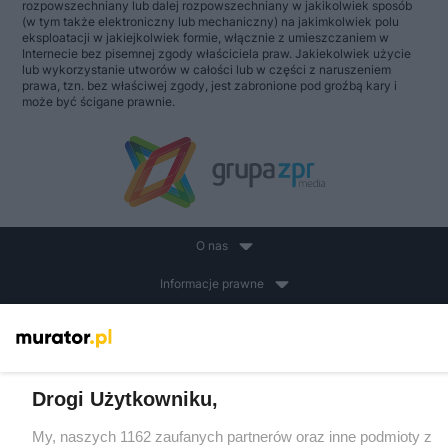
rozpowszechniany lub dalej rozpowszechniany w jakikolwiek sposób
(w tym także elektroniczny lub mechaniczny) na jakimkolwiek polu
eksploatacji w jakiejkolwiek formie, włącznie z umieszczaniem w
Internecie bez pisemnej zgody właściciela praw. Jakiekolwiek użycie
lub wykorzystanie utworów w całości lub w części z naruszeniem
prawa, tzn. bez właściwej zgody, jest zabronione pod groźbą kary i
może być ścigane prawnie.
O nas
Informacje prawne
Nasze serwisy
© 2026 Grupa ZPR Media
Drogi Użytkowniku,
My, naszych 1162 zaufanych partnerów oraz inne podmioty z