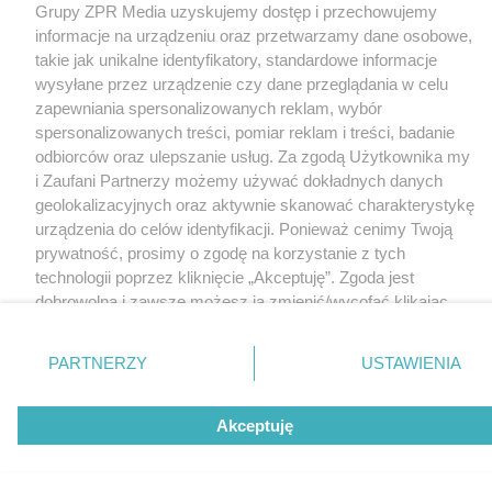
Grupy ZPR Media uzyskujemy dostęp i przechowujemy
informacje na urządzeniu oraz przetwarzamy dane osobowe,
takie jak unikalne identyfikatory, standardowe informacje
wysyłane przez urządzenie czy dane przeglądania w celu
zapewniania spersonalizowanych reklam, wybór
spersonalizowanych treści, pomiar reklam i treści, badanie
odbiorców oraz ulepszanie usług. Za zgodą Użytkownika my
i Zaufani Partnerzy możemy używać dokładnych danych
geolokalizacyjnych oraz aktywnie skanować charakterystykę
urządzenia do celów identyfikacji. Ponieważ cenimy Twoją
prywatność, prosimy o zgodę na korzystanie z tych
technologii poprzez kliknięcie „Akceptuję”. Zgoda jest
dobrowolna i zawsze możesz ją zmienić/wycofać klikając
przycisk ustawień prywatności znajdujący się w lewym
dolnym rogu strony
. Niektóre rodzaje przetwarzania
PARTNERZY
USTAWIENIA
danych nie wymagają zgody użytkownika, ale masz prawo
sprzeciwić się takiemu przetwarzaniu. Preferencje będą
Akceptuję
miały zastosowanie tylko na tej witrynie.
Zapoznaj się z poniższymi informacjami, abyś mógł