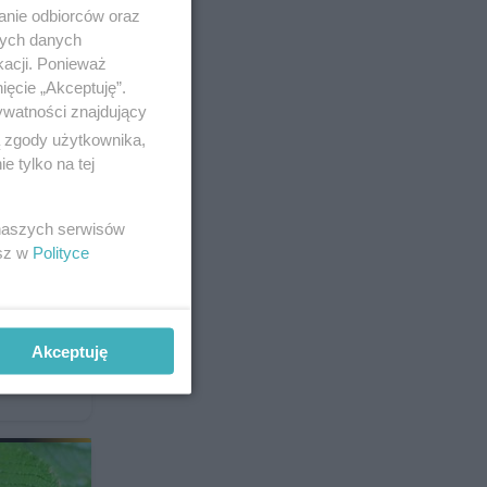
anie odbiorców oraz
nych danych
5
kacji. Ponieważ
ięcie „Akceptuję”.
ywatności znajdujący
ą zgody użytkownika,
 tylko na tej
 naszych serwisów
esz w
Polityce
w
onie,
Akceptuję
uprawa