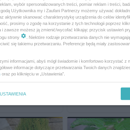
by
klam, wybór spersonalizowanych treści, pomiar reklam i treści, bad
 zgodą Użytkownika my i Zaufani Partnerzy możemy używać dokład
az aktywnie skanować charakterystykę urządzenia do celów identyfi
ść, prosimy o zgodę na korzystanie z tych technologii poprzez klikn
a i zawsze możesz ją zmienić/wycofać klikając przycisk ustawień pr
ogu strony
. Niektóre rodzaje przetwarzania danych nie wymagaj
iwić się takiemu przetwarzaniu. Preferencje będą miały zastosowanie
szymi informacjami, abyś mógł świadomie i komfortowo korzystać z
gółowe informacje dotyczące przetwarzania Twoich danych znajdzi
s
oraz po kliknięciu w „Ustawienia”.
e plamy na liściach
Byliny niezimujące 
laka - bakterioza
gruncie - dalie, beg
USTAWIENIA
kanny: sadzenie i 