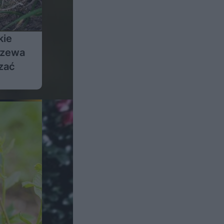
kie
rzewa
czać