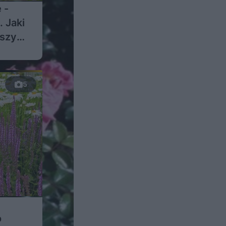
 -
. Jaki
mszyce
5
o