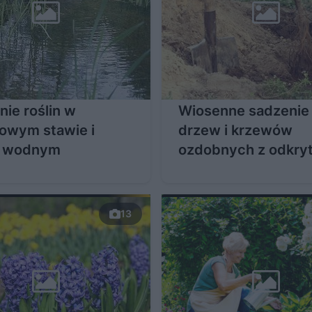
ie roślin w
Wiosenne sadzenie
owym stawie i
drzew i krzewów
u wodnym
ozdobnych z odkry
korzeniami
13