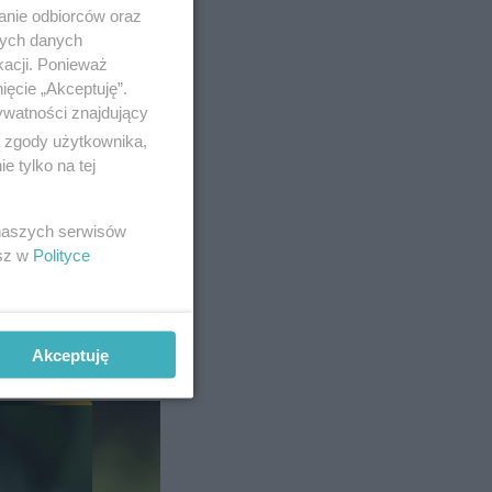
anie odbiorców oraz
nych danych
kacji. Ponieważ
ięcie „Akceptuję”.
ywatności znajdujący
ą zgody użytkownika,
 tylko na tej
 naszych serwisów
esz w
Polityce
Akceptuję