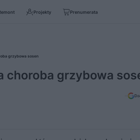
Remont
Projekty
Prenumerata
oroba grzybowa sosen
na choroba grzybowa sos
Do