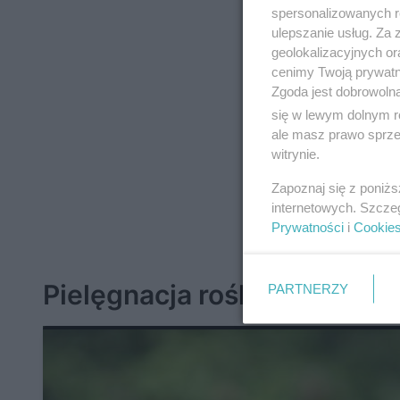
spersonalizowanych re
ulepszanie usług. Za
geolokalizacyjnych or
cenimy Twoją prywatno
Zgoda jest dobrowoln
się w lewym dolnym r
ale masz prawo sprzec
witrynie.
Zapoznaj się z poniż
internetowych. Szcze
Prywatności
i
Cookie
Pielęgnacja roślin
PARTNERZY