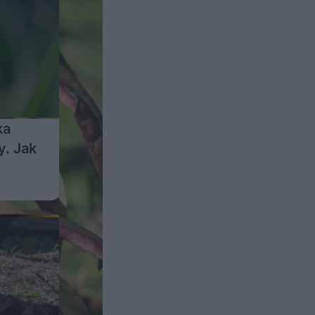
ka
y. Jak