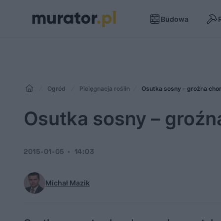
Budowa
Ogród
Pielęgnacja roślin
Osutka sosny – groźna ch
Osutka sosny – groź
2015-01-05
14:03
Michał Mazik