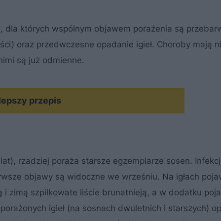
n
, dla których wspólnym objawem porażenia są przebarwi
ości) oraz przedwczesne opadanie igieł. Choroby mają n
imi są już odmienne.
lepszy przepis
lat), rzadziej poraża starsze egzemplarze sosen. Infekc
erwsze objawy są widoczne we wrześniu. Na igłach pojaw
ą i zimą szpilkowate liście brunatnieją, a w dodatku poja
 porażonych igieł (na sosnach dwuletnich i starszych) o