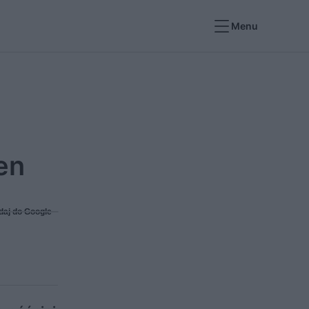
Menu
en
daj do Google