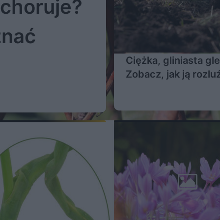
choruje?
znać
Ciężka, gliniasta gl
Zobacz, jak ją rozlu