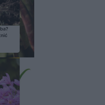
eba?
źnić