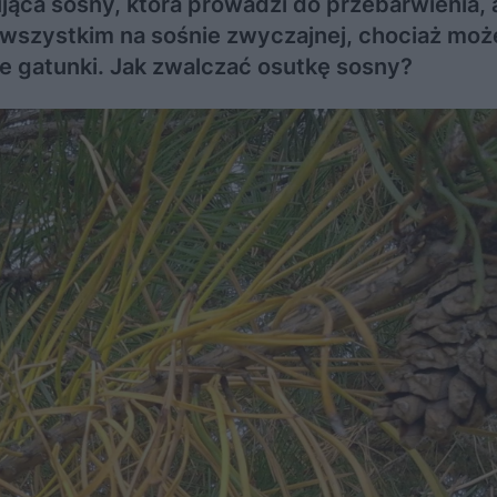
ąca sosny, która prowadzi do przebarwienia, 
 wszystkim na sośnie zwyczajnej, chociaż moż
ne gatunki. Jak zwalczać osutkę sosny?