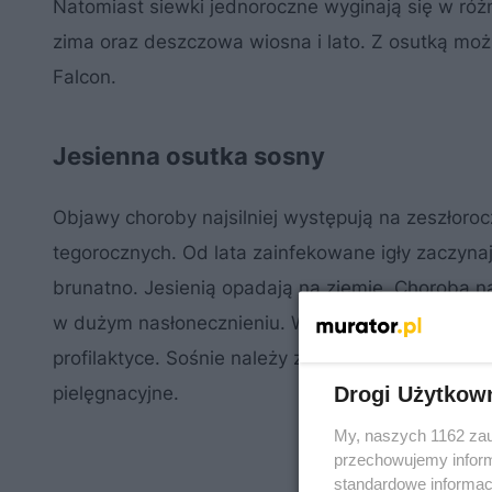
Natomiast siewki jednoroczne wyginają się w róż
zima oraz deszczowa wiosna i lato. Z osutką moż
Falcon.
Jesienna osutka sosny
Objawy choroby najsilniej występują na zeszłor
tegorocznych. Od lata zainfekowane igły zaczyna
brunatno. Jesienią opadają na ziemię. Choroba n
w dużym nasłonecznieniu. Walka z jesienną osutką 
profilaktyce. Sośnie należy zapewnić dobre waru
Drogi Użytkow
pielęgnacyjne.
My, naszych 1162 zau
przechowujemy informa
standardowe informac