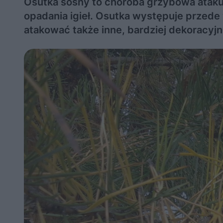
Osutka sosny to choroba grzybowa atakuj
opadania igieł. Osutka występuje przede
atakować także inne, bardziej dekoracyj