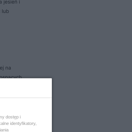
 jesień i
 lub
ej na
rosnących
y dostęp i
lne identyfikatory,
iania