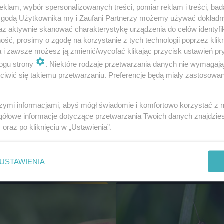
klam, wybór spersonalizowanych treści, pomiar reklam i treści, bad
 zgodą Użytkownika my i Zaufani Partnerzy możemy używać dokład
az aktywnie skanować charakterystykę urządzenia do celów identyfi
ść, prosimy o zgodę na korzystanie z tych technologii poprzez klikn
a i zawsze możesz ją zmienić/wycofać klikając przycisk ustawień pr
ogu strony
. Niektóre rodzaje przetwarzania danych nie wymagaj
iwić się takiemu przetwarzaniu. Preferencje będą miały zastosowanie
szymi informacjami, abyś mógł świadomie i komfortowo korzystać z
gółowe informacje dotyczące przetwarzania Twoich danych znajdzi
s
oraz po kliknięciu w „Ustawienia”.
USTAWIENIA