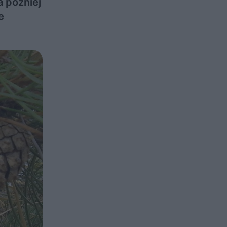
a później
e