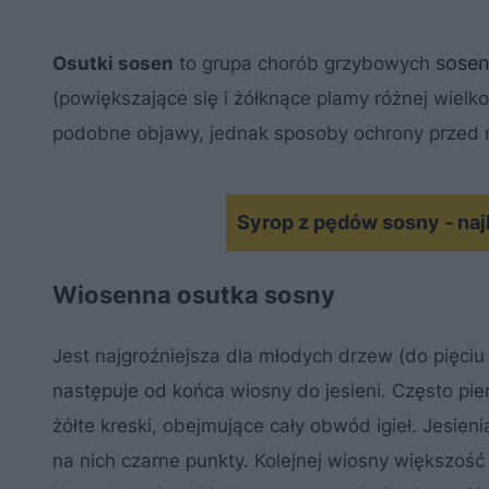
sose
Osutki sosen
to grupa chorób grzybowych
(powiększające się i żółknące plamy różnej wielk
podobne objawy, jednak sposoby ochrony przed n
Syrop z pędów sosny - naj
Wiosenna osutka sosny
Jest najgroźniejsza dla młodych drzew (do pięciu 
następuje od końca wiosny do jesieni. Często pi
żółte kreski, obejmujące cały obwód igieł. Jesieni
na nich czarne punkty. Kolejnej wiosny większość