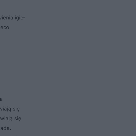
enia igieł
ieco
ja
iają się
wiają się
pada.