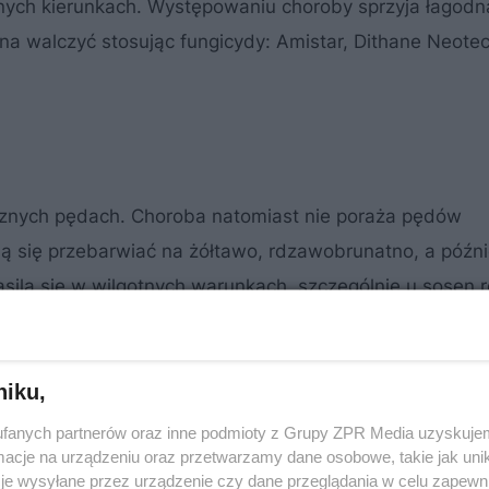
nych kierunkach. Występowaniu choroby sprzyja łagodna
na walczyć stosując fungicydy: Amistar, Dithane Neotec
ocznych pędach. Choroba natomiast nie poraża pędów
ją się przebarwiać na żółtawo, rdzawobrunatno, a późni
asila się w wilgotnych warunkach, szczególnie u sosen 
jest nieskuteczna – z reguły działania skupiają się na
nki, dostęp wody (również zimą) i wykonywać cięcia
niku,
fanych partnerów oraz inne podmioty z Grupy ZPR Media uzyskujem
cje na urządzeniu oraz przetwarzamy dane osobowe, takie jak unika
je wysyłane przez urządzenie czy dane przeglądania w celu zapewn