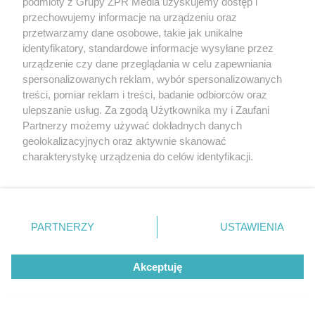
podmioty z Grupy ZPR Media uzyskujemy dostęp i
przechowujemy informacje na urządzeniu oraz
przetwarzamy dane osobowe, takie jak unikalne
identyfikatory, standardowe informacje wysyłane przez
urządzenie czy dane przeglądania w celu zapewniania
spersonalizowanych reklam, wybór spersonalizowanych
treści, pomiar reklam i treści, badanie odbiorców oraz
ulepszanie usług. Za zgodą Użytkownika my i Zaufani
Partnerzy możemy używać dokładnych danych
geolokalizacyjnych oraz aktywnie skanować
charakterystykę urządzenia do celów identyfikacji.
Ponieważ cenimy Twoją prywatność, prosimy o zgodę na
korzystanie z tych technologii poprzez kliknięcie
„Akceptuję”. Zgoda jest dobrowolna i zawsze możesz ją
Chińska lalka w twoim salonie? Radermachera
zmienić/wycofać klikając przycisk ustawień prywatności
to roślinny hit!
PARTNERZY
USTAWIENIA
znajdujący się w lewym dolnym rogu strony
. Niektóre
rodzaje przetwarzania danych nie wymagają zgody
Akceptuję
użytkownika, ale masz prawo sprzeciwić się takiemu
8
przetwarzaniu. Preferencje będą miały zastosowanie tylko
na tej witrynie.