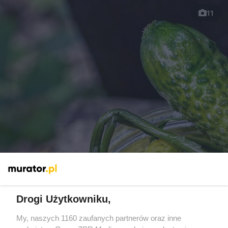
11
Przepisy na chrupiące ogórki kiszone,
małosolne i konserwowe
Drogi Użytkowniku,
My, naszych 1160 zaufanych partnerów oraz inne