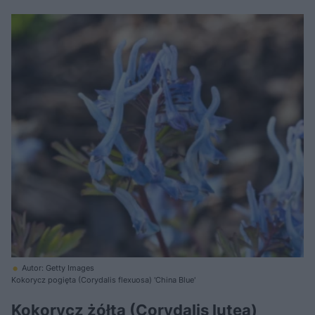
Autor: Getty Images
Kokorycz pogięta (Corydalis flexuosa) 'China Blue'
Kokorycz żółta (Corydalis lutea)