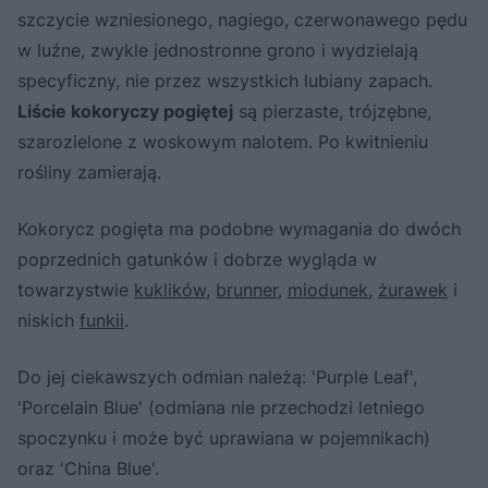
szczycie wzniesionego, nagiego, czerwonawego pędu
w luźne, zwykle jednostronne grono i wydzielają
specyficzny, nie przez wszystkich lubiany zapach.
Liście kokoryczy pogiętej
są pierzaste, trójzębne,
szarozielone z woskowym nalotem. Po kwitnieniu
rośliny zamierają.
Kokorycz pogięta ma podobne wymagania do dwóch
poprzednich gatunków i dobrze wygląda w
towarzystwie
kuklików
,
brunner
,
miodunek
,
żurawek
i
niskich
funkii
.
Do jej ciekawszych odmian należą: 'Purple Leaf',
'Porcelain Blue' (odmiana nie przechodzi letniego
spoczynku i może być uprawiana w pojemnikach)
oraz 'China Blue'.