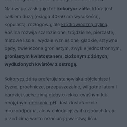
Na uwagę zasługuje też
kokorycz żółta
, która jest
całkiem dużą (osiąga 40-50 cm wysokości),
kopulastą, rozłogową, ale
krótkowieczną byliną
.
Roślina rozwija szarozielone, trójdzielne, pierzaste,
matowe liście i wydaje wzniesione, gładkie, sztywne
pędy, zwieńczone groniastym, zwykle jednostronnym,
groniastym kwiatostanem, złożonym z żółtych,
wydłużonych kwiatów z ostrogą
.
Kokorycz żółta preferuje stanowiska półcieniste i
żyzne, próchnicze, przepuszczalne, wilgotne latem i
bardziej suche zimą gleby o lekko kwaśnym lub
obojętnym
odczynie pH
. Jest dostatecznie
mrozoodporna, ale w chłodniejszych rejonach kraju
przed zimą warto osłaniać ją warstwą liści.