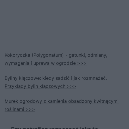
Kokoryczka (Polygonatum) - gatunki, odmiany,
wymagania i uprawa w ogrodzie >>>
Byliny kłączowe: kiedy sadzić i jak rozmnażać.
Przykłady bylin kłączowych >>>
Murek ogrodowy z kamienia obsadzony kwitnącymi
roślinami >>>