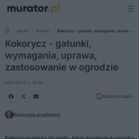
Ogród
Rośliny
Kokorycz - gatunki, wymagania, uprawa,
zastosowanie w ogrodzie
Kokorycz - gatunki,
wymagania, uprawa,
zastosowanie w ogrodzie
2021-06-17
14:16
Dodaj do Google
Katarzyna Józefowicz
Kokorycze należą do roślin, które w ogrodach spotyka