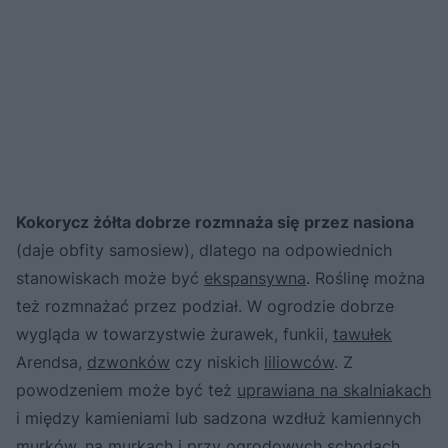
Kokorycz żółta dobrze rozmnaża się przez nasiona
(daje obfity samosiew), dlatego na odpowiednich
stanowiskach może być
ekspansywna
. Roślinę można
też rozmnażać przez podział. W ogrodzie dobrze
wygląda w towarzystwie żurawek, funkii,
tawułek
Arendsa,
dzwonków
czy niskich
liliowców
. Z
powodzeniem może być też
uprawiana na skalniakach
i między kamieniami lub sadzona wzdłuż kamiennych
murków, na murkach i przy ogrodowych schodach.