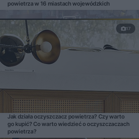
powietrza w 16 miastach wojewódzkich
17
Jak działa oczyszczacz powietrza? Czy warto
go kupić? Co warto wiedzieć o oczyszczaczach
powietrza?