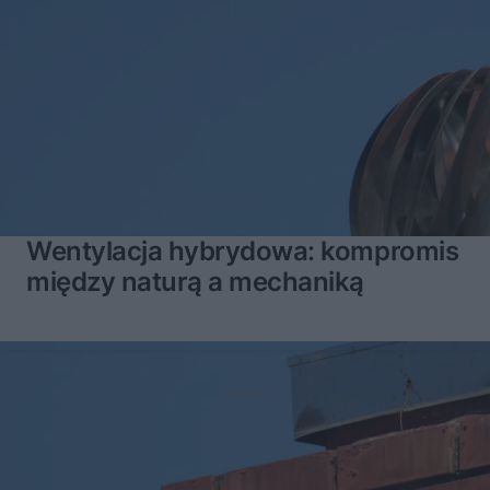
Wentylacja hybrydowa: kompromis
między naturą a mechaniką