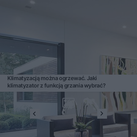
Klimatyzacją można ogrzewać. Jaki
klimatyzator z funkcją grzania wybrać?
1
2
3
...
10