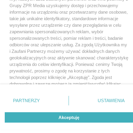
Grupy ZPR Media uzyskujemy dostęp i przechowujemy
informacje na urządzeniu oraz przetwarzamy dane osobowe,
takie jak unikalne identyfikatory, standardowe informacje
wysyłane przez urządzenie czy dane przeglądania w celu
zapewniania spersonalizowanych reklam, wybór
spersonalizowanych treści, pomiar reklam i treści, badanie
odbiorców oraz ulepszanie usług. Za zgodą Użytkownika my
i Zaufani Partnerzy możemy używać dokładnych danych
geolokalizacyjnych oraz aktywnie skanować charakterystykę
urządzenia do celów identyfikacji. Ponieważ cenimy Twoją
prywatność, prosimy o zgodę na korzystanie z tych
technologii poprzez kliknięcie „Akceptuję”. Zgoda jest
dobrowolna i zawsze możesz ją zmienić/wycofać klikając
przycisk ustawień prywatności znajdujący się w lewym
dolnym rogu strony
. Niektóre rodzaje przetwarzania
PARTNERZY
USTAWIENIA
danych nie wymagają zgody użytkownika, ale masz prawo
sprzeciwić się takiemu przetwarzaniu. Preferencje będą
Akceptuję
miały zastosowanie tylko na tej witrynie.
Zapoznaj się z poniższymi informacjami, abyś mógł