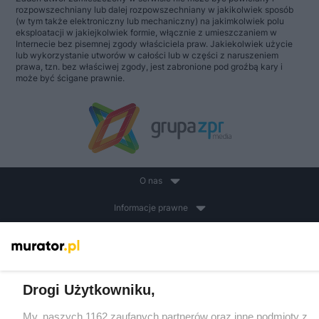
rozpowszechniany lub dalej rozpowszechniany w jakikolwiek sposób
(w tym także elektroniczny lub mechaniczny) na jakimkolwiek polu
eksploatacji w jakiejkolwiek formie, włącznie z umieszczaniem w
Internecie bez pisemnej zgody właściciela praw. Jakiekolwiek użycie
lub wykorzystanie utworów w całości lub w części z naruszeniem
prawa, tzn. bez właściwej zgody, jest zabronione pod groźbą kary i
może być ścigane prawnie.
O nas
Informacje prawne
Nasze serwisy
© 2026 Grupa ZPR Media
Drogi Użytkowniku,
My, naszych 1162 zaufanych partnerów oraz inne podmioty z