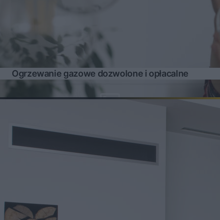
Ogrzewanie gazowe dozwolone i opłacalne