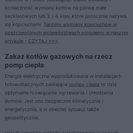
konieczność wymiany kotłów na paliwa stałe
bezklasowych lub 3. i 4. klas, które potocznie nazywa
się kopciuchami.
Terminy wymiany kopciuchów w
poszczególnych województwach opisujemy w naszym
artykule - CZYTAJ >>>
.
Zakaz kotłów gazowych na rzecz
pomp ciepła
Energia elektryczna wyprodukowana w instalacjach
fotowoltaicznych zasilająca
pompy ciepła
to dziś
optymalne rozwiązanie ogrzewania i chłodzenia
domów. Jest ono bezpieczne klimatycznie i
energetycznie, a w obecnej sytuacji także
geopolitycznie.
Unia Europejska zakłada zainstalowanie w krajach