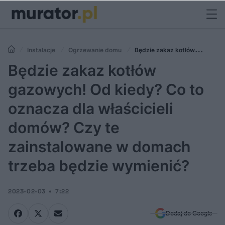
Instalacje
Ogrzewanie domu
Będzie zakaz kotłów
gazowych! Od kiedy? Co to oznacza dla właścicieli domów? Czy te
Będzie zakaz kotłów
zainstalowane w domach trzeba będzie wymienić?
gazowych! Od kiedy? Co to
oznacza dla właścicieli
domów? Czy te
zainstalowane w domach
trzeba będzie wymienić?
2023-02-03
7:22
Dodaj do Google