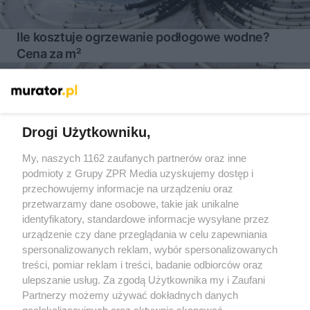
Ile kosztuje ogrzewanie podłogowe wodne?
Cena za m²
Więcej
Drogi Użytkowniku,
My, naszych 1162 zaufanych partnerów oraz inne
Żaden utwór zamieszczony w serwisie nie może być powielany i
podmioty z Grupy ZPR Media uzyskujemy dostęp i
rozpowszechniany lub dalej rozpowszechniany w jakikolwiek
sposób (w tym także elektroniczny lub mechaniczny) na
przechowujemy informacje na urządzeniu oraz
jakimkolwiek polu eksploatacji w jakiejkolwiek formie, włącznie z
przetwarzamy dane osobowe, takie jak unikalne
umieszczaniem w Internecie bez pisemnej zgody właściciela praw.
Jakiekolwiek użycie lub wykorzystanie utworów w całości lub w
identyfikatory, standardowe informacje wysyłane przez
części z naruszeniem prawa, tzn. bez właściwej zgody, jest
urządzenie czy dane przeglądania w celu zapewniania
zabronione pod groźbą kary i może być ścigane prawnie.
spersonalizowanych reklam, wybór spersonalizowanych
treści, pomiar reklam i treści, badanie odbiorców oraz
ulepszanie usług. Za zgodą Użytkownika my i Zaufani
Partnerzy możemy używać dokładnych danych
geolokalizacyjnych oraz aktywnie skanować