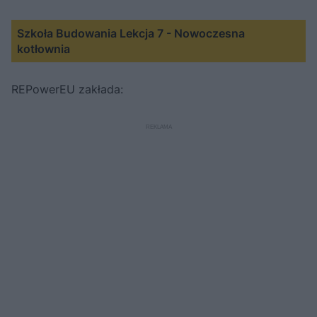
Szkoła Budowania Lekcja 7 - Nowoczesna
kotłownia
REPowerEU zakłada: