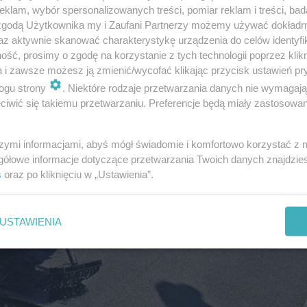
klam, wybór spersonalizowanych treści, pomiar reklam i treści, bad
 zgodą Użytkownika my i Zaufani Partnerzy możemy używać dokład
az aktywnie skanować charakterystykę urządzenia do celów identyfi
ść, prosimy o zgodę na korzystanie z tych technologii poprzez klikn
a i zawsze możesz ją zmienić/wycofać klikając przycisk ustawień pr
ogu strony
. Niektóre rodzaje przetwarzania danych nie wymagaj
iwić się takiemu przetwarzaniu. Preferencje będą miały zastosowanie
szymi informacjami, abyś mógł świadomie i komfortowo korzystać z
gółowe informacje dotyczące przetwarzania Twoich danych znajdzi
s
oraz po kliknięciu w „Ustawienia”.
USTAWIENIA