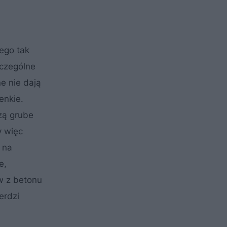
ego tak
zczególne
e nie dają
enkie.
zą grube
y więc
 na
e,
w z betonu
erdzi