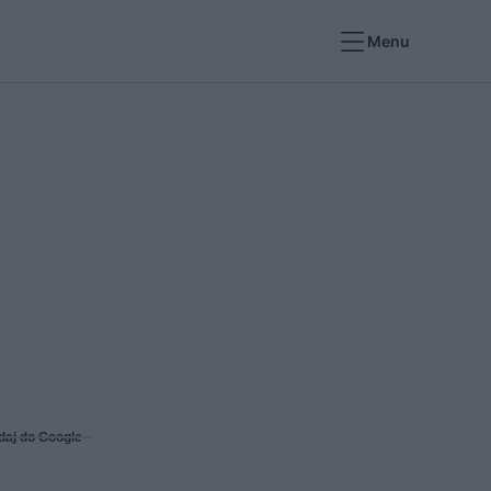
Menu
daj do Google