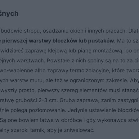
śnych
dowie stropu, osadzaniu okien i innych pracach. Dlat
pierwszej warstwy bloczków lub pustaków
. Ma to s
ewidziałeś zaprawę klejową lub pianę montażową, bo on
nych warstwach. Powstałe z nich spoiny są na to za ci
wo-wapienne albo zaprawy termoizolacyjne, które twor
ych warstw muru, ale też w ograniczonym zakresie. Ab
wyszły prosto, pierwszy szereg elementów musi stanąć
rstwę grubości 2-3 cm. Gruba zaprawa, zanim zastygni
aśnie polega poziomowanie. Jedynie ustawienie bloczkó
Są one bowiem łatwe w obróbce i gdy wykonawca stwi
lny szeroki tarnik, aby je zniwelować.