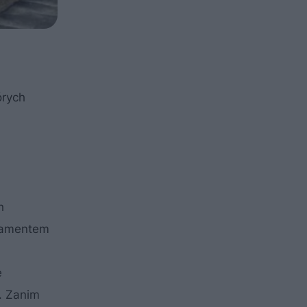
órych
h
ndamentem
e
. Zanim