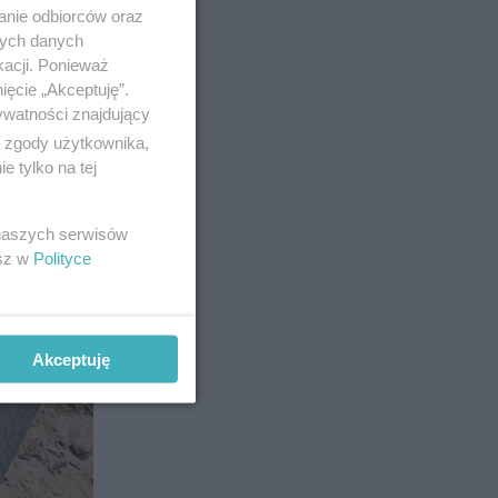
anie odbiorców oraz
nych danych
kacji. Ponieważ
ięcie „Akceptuję”.
ywatności znajdujący
ą zgody użytkownika,
 tylko na tej
 naszych serwisów
esz w
Polityce
Akceptuję