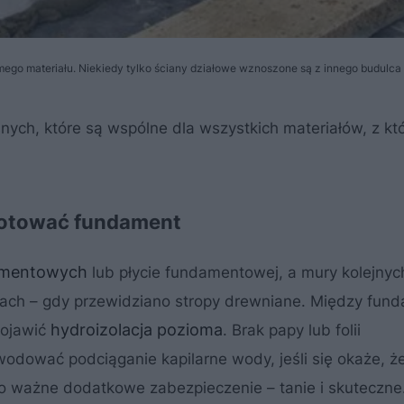
mego materiału. Niekiedy tylko ściany działowe wznoszone są z innego budulca
ch, które są wspólne dla wszystkich materiałów, z kt
gotować fundament
amentowych
lub płycie fundamentowej, a mury kolejnyc
cach – gdy przewidziano stropy drewniane. Między fu
hydroizolacja pozioma
pojawić
. Brak papy lub folii
dować podciąganie kapilarne wody, jeśli się okaże, ż
To ważne dodatkowe zabezpieczenie – tanie i skuteczne