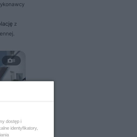
 wykonawcy
lację
z
ennej.
8
y dostęp i
lne identyfikatory,
iania