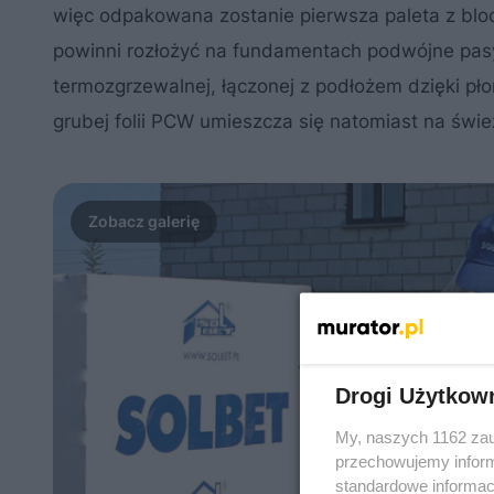
więc odpakowana zostanie pierwsza paleta z bl
powinni rozłożyć na fundamentach podwójne pasy 
termozgrzewalnej, łączonej z podłożem dzięki p
grubej folii PCW umieszcza się natomiast na ś
Drogi Użytkow
My, naszych 1162 zau
przechowujemy informa
standardowe informac