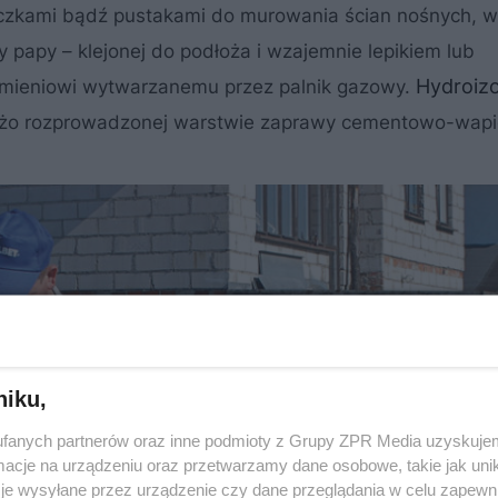
oczkami bądź pustakami do murowania ścian nośnych,
papy – klejonej do podłoża i wzajemnie lepikiem lub
Hydroizo
łomieniowi wytwarzanemu przez palnik gazowy.
wieżo rozprowadzonej warstwie zaprawy cementowo-wapi
niku,
fanych partnerów oraz inne podmioty z Grupy ZPR Media uzyskujem
cje na urządzeniu oraz przetwarzamy dane osobowe, takie jak unika
je wysyłane przez urządzenie czy dane przeglądania w celu zapewn