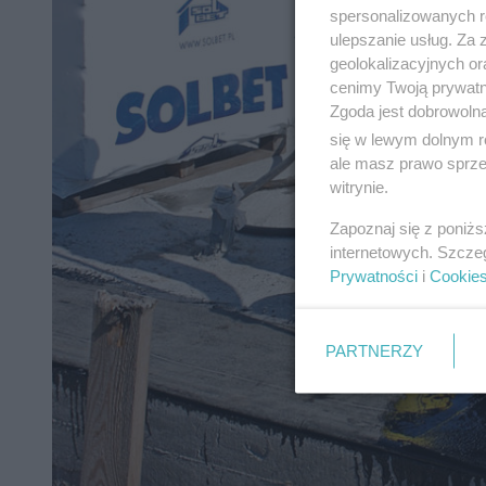
spersonalizowanych re
ulepszanie usług. Za
geolokalizacyjnych or
cenimy Twoją prywatno
Zgoda jest dobrowoln
się w lewym dolnym r
ale masz prawo sprzec
witrynie.
Zapoznaj się z poniż
internetowych. Szcze
Prywatności
i
Cookie
PARTNERZY