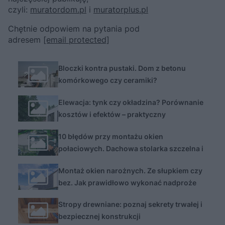
czyli:
muratordom.pl
i
muratorplus.pl
Chętnie odpowiem na pytania pod
adresem
[email protected]
Bloczki kontra pustaki. Dom z betonu
komórkowego czy ceramiki?
Elewacja: tynk czy okładzina? Porównanie
kosztów i efektów – praktyczny
przewodnik
10 błędów przy montażu okien
połaciowych. Dachowa stolarka szczelna i
funkcjonalna
Montaż okien narożnych. Ze słupkiem czy
bez. Jak prawidłowo wykonać nadproże
nad oknem narożnym
Stropy drewniane: poznaj sekrety trwałej i
bezpiecznej konstrukcji