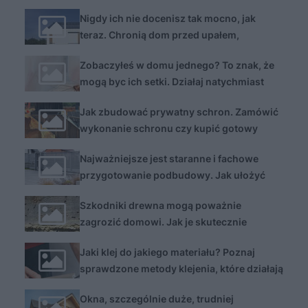
Nigdy ich nie docenisz tak mocno, jak
teraz. Chronią dom przed upałem,
włamaniem i dodają uroku
Zobaczyłeś w domu jednego? To znak, że
mogą byc ich setki. Działaj natychmiast
Jak zbudować prywatny schron. Zamówić
wykonanie schronu czy kupić gotowy
model
Najważniejsze jest staranne i fachowe
przygotowanie podbudowy. Jak ułożyć
nawierzchnię z kostki betonowej, klinkieru
Szkodniki drewna mogą poważnie
lub z kostki kamiennej - zasady
zagrozić domowi. Jak je skutecznie
zwalczyć?
Jaki klej do jakiego materiału? Poznaj
sprawdzone metody klejenia, które działają
zawsze
Okna, szczególnie duże, trudniej