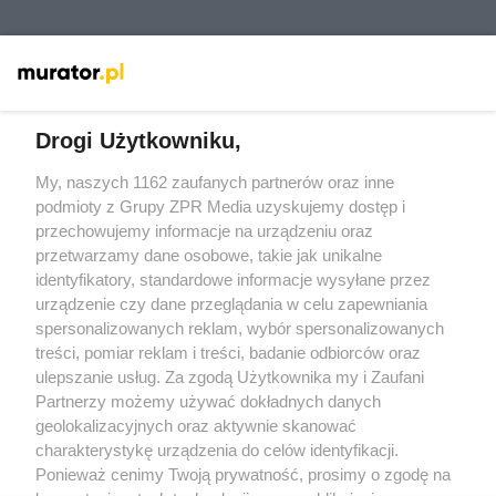
Drogi Użytkowniku,
My, naszych 1162 zaufanych partnerów oraz inne
Żaden utwór zamieszczony w serwisie nie może być powielany i
rozpowszechniany lub dalej rozpowszechniany w jakikolwiek sposób
podmioty z Grupy ZPR Media uzyskujemy dostęp i
(w tym także elektroniczny lub mechaniczny) na jakimkolwiek polu
przechowujemy informacje na urządzeniu oraz
eksploatacji w jakiejkolwiek formie, włącznie z umieszczaniem w
przetwarzamy dane osobowe, takie jak unikalne
Internecie bez pisemnej zgody właściciela praw. Jakiekolwiek użycie
lub wykorzystanie utworów w całości lub w części z naruszeniem
identyfikatory, standardowe informacje wysyłane przez
prawa, tzn. bez właściwej zgody, jest zabronione pod groźbą kary i
urządzenie czy dane przeglądania w celu zapewniania
może być ścigane prawnie.
spersonalizowanych reklam, wybór spersonalizowanych
treści, pomiar reklam i treści, badanie odbiorców oraz
ulepszanie usług. Za zgodą Użytkownika my i Zaufani
Partnerzy możemy używać dokładnych danych
geolokalizacyjnych oraz aktywnie skanować
charakterystykę urządzenia do celów identyfikacji.
O nas
Ponieważ cenimy Twoją prywatność, prosimy o zgodę na