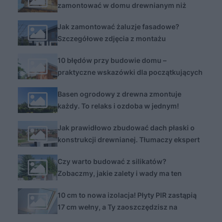
zamontować w domu drewnianym niż
murowanym. Zobacz dlaczego i jak
Jak zamontować żaluzje fasadowe?
Szczegółowe zdjęcia z montażu
10 błędów przy budowie domu –
praktyczne wskazówki dla początkujących
inwestorów
Basen ogrodowy z drewna zmontuje
każdy. To relaks i ozdoba w jednym!
Jak prawidłowo zbudować dach płaski o
konstrukcji drewnianej. Tłumaczy ekspert
Czy warto budować z silikatów?
Zobaczmy, jakie zalety i wady ma ten
materiał na ściany murowane
10 cm to nowa izolacja! Płyty PIR zastąpią
17 cm wełny, a Ty zaoszczędzisz na
rachunkach