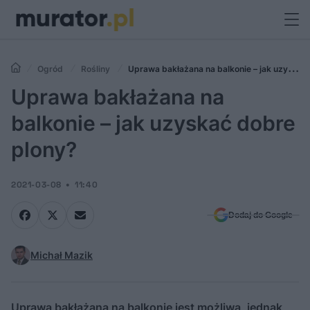
Ogród
Rośliny
Uprawa bakłażana na balkonie – jak uzyskać
dobre plony?
Uprawa bakłażana na
balkonie – jak uzyskać dobre
plony?
2021-03-08
11:40
Dodaj do Google
Michał Mazik
Uprawa bakłażana na balkonie jest możliwa, jednak