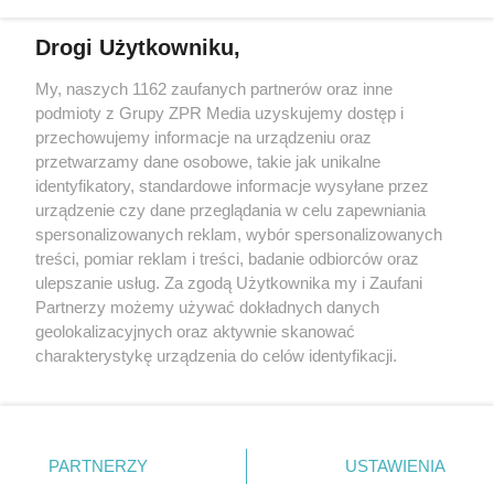
Więcej
Drogi Użytkowniku,
My, naszych 1162 zaufanych partnerów oraz inne
Żaden utwór zamieszczony w serwisie nie może być powielany i
podmioty z Grupy ZPR Media uzyskujemy dostęp i
rozpowszechniany lub dalej rozpowszechniany w jakikolwiek
sposób (w tym także elektroniczny lub mechaniczny) na
przechowujemy informacje na urządzeniu oraz
jakimkolwiek polu eksploatacji w jakiejkolwiek formie, włącznie z
przetwarzamy dane osobowe, takie jak unikalne
umieszczaniem w Internecie bez pisemnej zgody właściciela praw.
Jakiekolwiek użycie lub wykorzystanie utworów w całości lub w
identyfikatory, standardowe informacje wysyłane przez
części z naruszeniem prawa, tzn. bez właściwej zgody, jest
urządzenie czy dane przeglądania w celu zapewniania
zabronione pod groźbą kary i może być ścigane prawnie.
spersonalizowanych reklam, wybór spersonalizowanych
treści, pomiar reklam i treści, badanie odbiorców oraz
ulepszanie usług. Za zgodą Użytkownika my i Zaufani
Partnerzy możemy używać dokładnych danych
geolokalizacyjnych oraz aktywnie skanować
charakterystykę urządzenia do celów identyfikacji.
O nas
Ponieważ cenimy Twoją prywatność, prosimy o zgodę na
korzystanie z tych technologii poprzez kliknięcie
Informacje prawne
„Akceptuję”. Zgoda jest dobrowolna i zawsze możesz ją
zmienić/wycofać klikając przycisk ustawień prywatności
Nasze serwisy
PARTNERZY
USTAWIENIA
znajdujący się w lewym dolnym rogu strony
. Niektóre