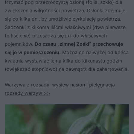
trzymać pod przezroczystą osłoną (folia, szkło) dla
zwiększenia wilgotności powietrza. Osłonki zdejmuje
się co kilka dni, by umożliwić cyrkulację powietrza.
Sadzonki z kilkoma liśćmi właściwymi (dwa pierwsze
to liścienie) przesadza się już do właściwych
pojemników.
Do czasu „zimnej Zośki” przechowuje
się je w pomieszczeniu.
Można co najwyżej od końca
kwietnia wystawiać je na kilka do kilkunastu godzin
(zwiększać stopniowo) na zewnątrz dla zahartowania.
Warzywa z rozsady: wysiew nasion i pielęgnacja
rozsady warzyw >>