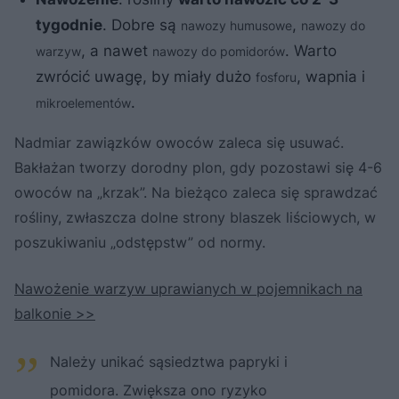
tygodnie
. Dobre są
,
nawozy humusowe
nawozy do
, a nawet
. Warto
warzyw
nawozy do pomidorów
zwrócić uwagę, by miały dużo
, wapnia i
fosforu
.
mikroelementów
Nadmiar zawiązków owoców zaleca się usuwać.
Bakłażan tworzy dorodny plon, gdy pozostawi się 4-6
owoców na „krzak”. Na bieżąco zaleca się sprawdzać
rośliny, zwłaszcza dolne strony blaszek liściowych, w
poszukiwaniu „odstępstw” od normy.
Nawożenie warzyw uprawianych w pojemnikach na
balkonie >>
Należy unikać sąsiedztwa papryki i
pomidora. Zwiększa ono ryzyko