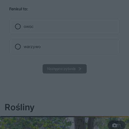
Fenkuł to:
owoc
warzywo
Następne pytanie
Rośliny
11