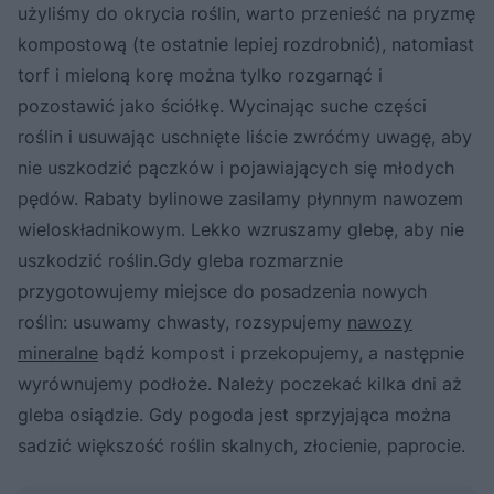
użyliśmy do okrycia roślin, warto przenieść na pryzmę
kompostową (te ostatnie lepiej rozdrobnić), natomiast
torf i mieloną korę można tylko rozgarnąć i
pozostawić jako ściółkę. Wycinając suche części
roślin i usuwając uschnięte liście zwróćmy uwagę, aby
nie uszkodzić pączków i pojawiających się młodych
pędów. Rabaty bylinowe zasilamy płynnym nawozem
wieloskładnikowym. Lekko wzruszamy glebę, aby nie
uszkodzić roślin.Gdy gleba rozmarznie
przygotowujemy miejsce do posadzenia nowych
roślin: usuwamy chwasty, rozsypujemy
nawozy
mineralne
bądź kompost i przekopujemy, a następnie
wyrównujemy podłoże. Należy poczekać kilka dni aż
gleba osiądzie. Gdy pogoda jest sprzyjająca można
sadzić większość roślin skalnych, złocienie, paprocie.