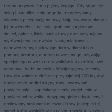
trzeba przywrócić mu piękny wygląd. Gdy stopnieje
śnieg i ustabilizuje się pogoda, rozpoczynamy
wiosenną pielęgnację murawy. Najpierw wygrabiamy z
jej powierzchni – najlepiej grabiami sprężystymi –
śmieci, gałęzie, liście, suchą trawę oraz zasypujemy i
wyrównujemy kretowiska. Następnie trawnik
napowietrzamy, nakłuwając darń widłami lub za
pomocą aeratora, a potem nawozimy go, używając
specjalnego nawozu do trawników lub azofoski, soli
amonowej bądź mocznika. Wałujemy powierzchnię
trawnika wałem o ciężarze przynajmniej 200 kg, aby
docisnąć do podłoża kępy traw i wyrównać
powierzchnię. Uzupełniamy ziemią zagłębienia w
powierzchni trawnika, dosypaną glebę udeptujemy i
obsiewamy nasionami mieszanki traw (najlepiej tej
samej, którą wysialiśmy na całym trawniku). Nasiona