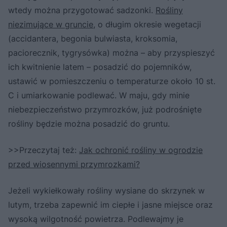
wtedy można przygotować sadzonki.
Rośliny
niezimujące w gruncie
, o długim okresie wegetacji
(accidantera, begonia bulwiasta, kroksomia,
paciorecznik, tygrysówka) można – aby przyspieszyć
ich kwitnienie latem – posadzić do pojemników,
ustawić w pomieszczeniu o temperaturze około 10 st.
C i umiarkowanie podlewać. W maju, gdy minie
niebezpieczeństwo przymrozków, już podrośnięte
rośliny będzie można posadzić do gruntu.
>>Przeczytaj też:
Jak ochronić rośliny w ogrodzie
przed wiosennymi przymrozkami?
Jeżeli wykiełkowały rośliny wysiane do skrzynek w
lutym, trzeba zapewnić im ciepłe i jasne miejsce oraz
wysoką wilgotność powietrza. Podlewajmy je