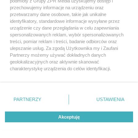
podmioty z Grupy ZPR Media uzyskujemy dostęp i
przechowujemy informacje na urządzeniu oraz
przetwarzamy dane osobowe, takie jak unikalne
identyfikatory, standardowe informacje wysyłane przez
urządzenie czy dane przeglądania w celu zapewniania
spersonalizowanych reklam, wybór spersonalizowanych
treści, pomiar reklam i treści, badanie odbiorców oraz
ulepszanie usług. Za zgodą Użytkownika my i Zaufani
Partnerzy możemy używać dokładnych danych
geolokalizacyjnych oraz aktywnie skanować
charakterystykę urządzenia do celów identyfikacji.
Ponieważ cenimy Twoją prywatność, prosimy o zgodę na
korzystanie z tych technologii poprzez kliknięcie
„Akceptuję”. Zgoda jest dobrowolna i zawsze możesz ją
Wgryzka szczypiorka atakuje cebulę i pory. Jak
zmienić/wycofać klikając przycisk ustawień prywatności
PARTNERZY
USTAWIENIA
ją zwalczyć?
znajdujący się w lewym dolnym rogu strony
. Niektóre
rodzaje przetwarzania danych nie wymagają zgody
Akceptuję
użytkownika, ale masz prawo sprzeciwić się takiemu
przetwarzaniu. Preferencje będą miały zastosowanie tylko
Więcej
na tej witrynie.