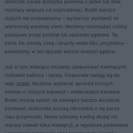
doniczek (nowa doniczka powinna o jeden lub dwa
rozmiary większa od poprzedniej). Roślin bardzo
dużych nie przesadzamy – wystarczy wymienić im
wierzchnią warstwę ziemi. Możemy rozmnażać rośliny
pokojowe przez podział lub sadzonki pędowe. Te,
które źle zniosły zimę i straciły wiele liści, przytnijmy –
pobudzimy w ten sposób wzrost nowych pędów.
Już w tym miesiącu możemy udekorować kwitnącymi
roślinami balkony i tarasy. Doskonale nadają się do
tego
bratki
. Możemy wybierać spośród licznych
odmian o różnych barwach i wielkościach kwiatów.
Bratki można sadzić na zewnątrz bardzo wcześnie,
ponieważ doskonale znoszą nierzadkie o tej porze
roku przymrozki. Nowe odmiany kwitną dłużej niż
starsze (nawet kilka miesięcy), a regularnie podlewane