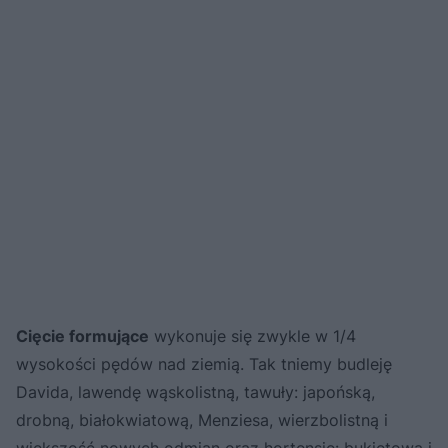
Cięcie formujące
wykonuje się zwykle w 1/4
wysokości pędów nad ziemią. Tak tniemy budleję
Davida, lawendę wąskolistną, tawuły: japońską,
drobną, białokwiatową, Menziesa, wierzbolistną i
większość nowych odmian oraz hortensje: bukietową i