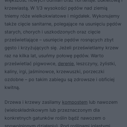
krzewiastą. W 1/3 wysokości pędów nad ziemią
tniemy róże wielkokwiatowe i migdałek. Wykonujemy
także cięcie sanitarne, polegające na usunięciu pędów
starych, chorych i uszkodzonych oraz cięcie
prześwietlające – usunięcie pędów rosnących zbyt
gęsto i krzyżujących się. Jeżeli prześwietlamy krzew
raz na kilka lat, usuńmy połowę pędów. Warto
prześwietlać pigwowce,
derenie
, leszczyny, żylistki,
kaliny, irgi, jaśminowce, krzewuszki, porzeczki
ozdobne – po takim zabiegu są zdrowsze i obficiej
kwitną.
Drzewa i krzewy zasilamy
kompostem
lub nawozem
(wieloskładnikowym lub przeznaczonym dla
konkretnych gatunków roślin bądź nawozem o
spowolnionym działaniu). Pod roślinami iglastymi