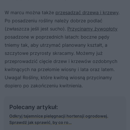
W marcu można także
przesadzać drzewa i krzewy
.
Po posadzeniu rośliny należy dobrze podlać
(zwłaszcza jeśli jest sucho).
Przycinamy żywopłoty
posadzone w poprzednich latach: boczne pędy
tniemy tak, aby utrzymać planowany kształt, a
szczytowe przyrosty skracamy. Możemy już
przeprowadzić cięcie drzew i krzewów ozdobnych
kwitnących na przełomie wiosny i lata oraz latem.
Uwaga! Rośliny, które kwitną wiosną przycinamy
dopiero po zakończeniu kwitnienia.
Polecany artykuł:
Odkryj tajemnice pielęgnacji hortensji ogrodowej.
Sprawdź jak sprawić, by co ro…