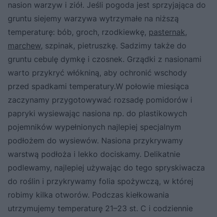
nasion warzyw i ziół. Jeśli pogoda jest sprzyjająca do
gruntu siejemy warzywa wytrzymałe na niższą
temperaturę: bób, groch, rzodkiewkę,
pasternak
,
marchew
, szpinak, pietruszkę. Sadzimy także do
gruntu cebulę dymkę i czosnek. Grządki z nasionami
warto przykryć włókniną, aby ochronić wschody
przed spadkami temperatury.W połowie miesiąca
zaczynamy przygotowywać rozsadę pomidorów i
papryki wysiewając nasiona np. do plastikowych
pojemników wypełnionych najlepiej specjalnym
podłożem do wysiewów. Nasiona przykrywamy
warstwą podłoża i lekko dociskamy. Delikatnie
podlewamy, najlepiej używając do tego spryskiwacza
do roślin i przykrywamy folia spożywczą, w której
robimy kilka otworów. Podczas kiełkowania
utrzymujemy temperaturę 21–23 st. C i codziennie