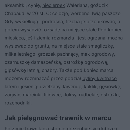
aksamitki, cynię,
niecierpek
Waleriana, goździk
Chabaud; w 20 st. C: celozje, werbenę, lwią paszczę.
Gdy wykiełkują i podrosną, trzeba je przepikować, a
potem wysadzić rozsadę na miejsce stałe.Pod koniec
miesiąca, jeśli ziemia rozmarzła i jest ogrzana, można
wysiewać do gruntu, na miejsce stałe smagliczkę,
miłka letniego,
groszek pachnący
, mak ogrodowy,
czarnuszkę damasceńską, ostróżkę ogrodową,
gipsówkę letnią, chabry. Także pod koniec marca
możemy rozmnażać przez podział
byliny kwitnące
latem i jesienią: dzielżany, lawendę, kuklik, gęsiówkę,
żagwin, marcinki, liliowce, floksy, rudbekie, ostróżki,
rozchodniki.
Jak pielęgnować trawnik w marcu
Po zimie trawnik często nie prezentuje się dobrze i