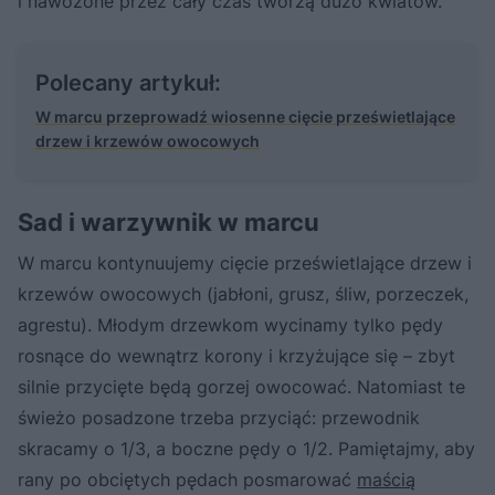
i nawożone przez cały czas tworzą dużo kwiatów.
Polecany artykuł:
W marcu przeprowadź wiosenne cięcie prześwietlające
drzew i krzewów owocowych
Sad i warzywnik w marcu
W marcu kontynuujemy cięcie prześwietlające drzew i
krzewów owocowych (jabłoni, grusz, śliw, porzeczek,
agrestu). Młodym drzewkom wycinamy tylko pędy
rosnące do wewnątrz korony i krzyżujące się – zbyt
silnie przycięte będą gorzej owocować. Natomiast te
świeżo posadzone trzeba przyciąć: przewodnik
skracamy o 1/3, a boczne pędy o 1/2. Pamiętajmy, aby
rany po obciętych pędach posmarować
maścią