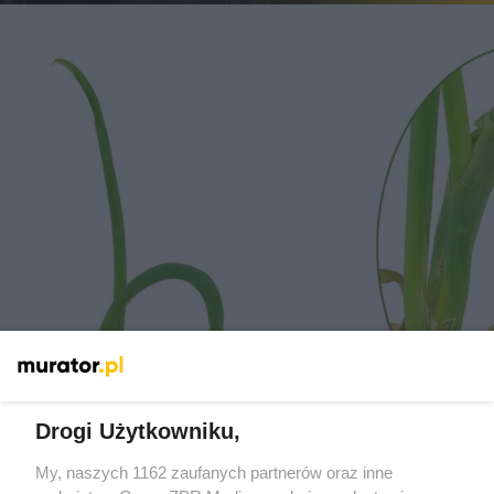
Nicienie potrafią zniszczyć całe uprawy, a
trudno je zauważyć!
Drogi Użytkowniku,
My, naszych 1162 zaufanych partnerów oraz inne