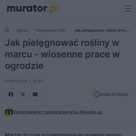
Ogród
Pielęgnacja roślin
Jak pielęgnować rośliny w marcu
- wiosenne prace w ogrodzie
Jak pielęgnować rośliny w
marcu - wiosenne prace w
ogrodzie
2019-03-05
12:30
Dodaj do Google
Opracowanie: redakcja serwisu Murator.pl
Marzec to czas przygotowania do nowego sezonu.