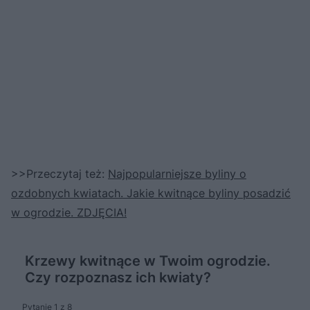
>>Przeczytaj też:
Najpopularniejsze byliny o
ozdobnych kwiatach. Jakie kwitnące byliny posadzić
w ogrodzie. ZDJĘCIA!
Krzewy kwitnące w Twoim ogrodzie.
Czy rozpoznasz ich kwiaty?
Pytanie 1 z 8