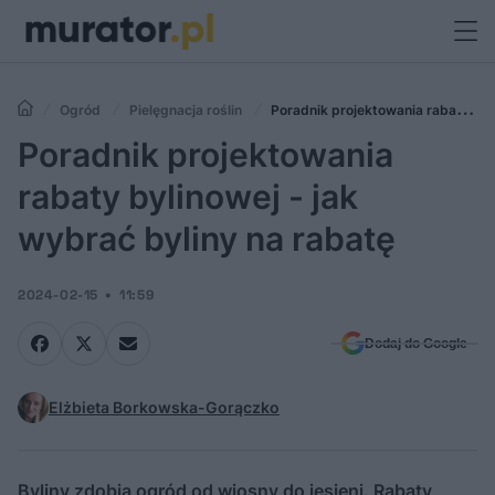
Ogród
Pielęgnacja roślin
Poradnik projektowania rabaty
bylinowej - jak wybrać byliny na rabatę
Poradnik projektowania
rabaty bylinowej - jak
wybrać byliny na rabatę
2024-02-15
11:59
Dodaj do Google
Elżbieta Borkowska-Gorączko
Byliny zdobią ogród od wiosny do jesieni. Rabaty