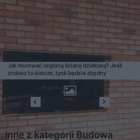
Jak murować ceglaną ścianę działową? Jeśli
zrobisz to dobrze, tynk będzie zbędny
1
2
3
...
15
Inne z kategorii Budowa