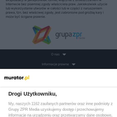
Internecie bez pisemnej zgody właściciela praw. Jakiekolwiek użycie
lub wykorzystanie utworów w całości lub w części z naruszeniem
prawa, tzn. bez właściwej zgody, jest zabronione pod groźbą kary i
może być ścigane prawnie.
O nas
Informacje prawne
Nasze serwisy
© 2026 Grupa ZPR Media
Drogi Użytkowniku,
My, naszych 1162 zaufanych partnerów oraz inne podmioty z
Grupy ZPR Media uzyskujemy dostęp i przechowujemy
informacje na urządzeniu oraz przetwarzamy dane osobowe,