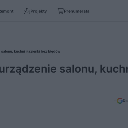
Remont
Projekty
Prenumerata
salonu, kuchni i łazienki bez błędów
rządzenie salonu, kuchn
Do