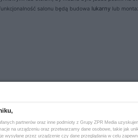
lukarny
i funkcjonalność salonu będą budowa
lub monta
niku,
fanych partnerów oraz inne podmioty z Grupy ZPR Media uzyskujem
cje na urządzeniu oraz przetwarzamy dane osobowe, takie jak unika
je wysyłane przez urządzenie czy dane przeglądania w celu zapewn