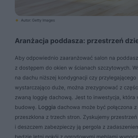
Autor: Getty Images
Aranżacja poddasza: przestrzeń dzi
Aby odpowiednio zaaranżować salon na poddasz
z dostępem do okien w ścianach szczytowych. Wspa
na dachu niższej kondygnacji czy przylegającego 
wystarczająco duże, można zrezygnować z części 
zwaną loggię dachową. Jest to inwestycja, która
Loggia
budowę.
dachowa może być połączona z
przeszklona z trzech stron. Zyskujemy przestrze
i deszczem zabezpieczy ją pergola z zadaszeniem 
będzie letni pokój z ogrodowymi meblami wypocz