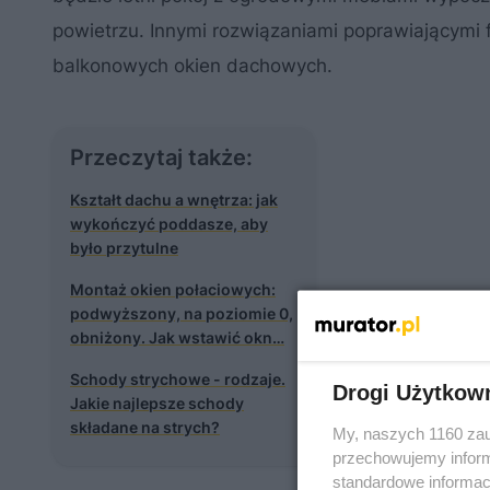
powietrzu. Innymi rozwiązaniami poprawiającym
balkonowych okien dachowych.
Przeczytaj także:
Kształt dachu a wnętrza: jak
wykończyć poddasze, aby
było przytulne
Montaż okien połaciowych:
podwyższony, na poziomie 0,
obniżony. Jak wstawić okn…
Schody strychowe - rodzaje.
Drogi Użytkow
Jakie najlepsze schody
składane na strych?
My, naszych 1160 zau
przechowujemy informa
standardowe informac