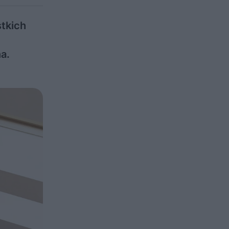
tkich
a.