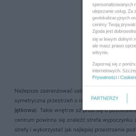
spersonalizowanych re
ulepszanie usług. Za
geolokalizacyjnych or
cenimy Twoją prywatno
Zgoda jest dobrowoln
się w lewym dolnym r
ale masz prawo sprzec
witrynie.
Zapoznaj się z poniż
internetowych. Szcze
Prywatności
i
Cookie
Najlepsze zaaranżować salon na całej szerokoś
PARTNERZY
symetryczna przestrzeń o rozpiętości 9-11 m ze 
jętkowa
). Takie wnętrze aż prosi się o pozostawie
centrum powinna się znaleźć strefa wypoczynku z
strefy i wykorzystać jak najlepiej przestrzenie po