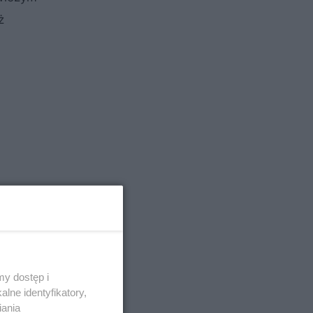
ż
y dostęp i
lne identyfikatory,
iania