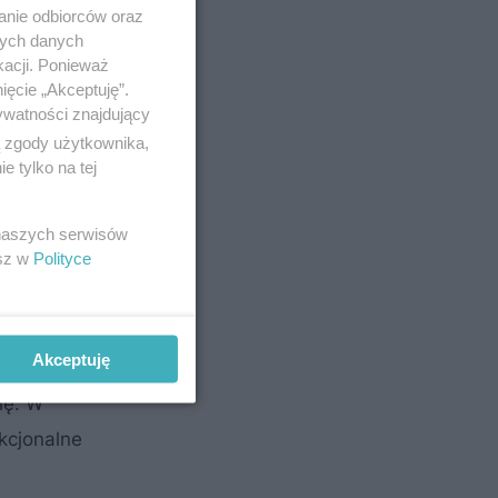
anie odbiorców oraz
nych danych
kacji. Ponieważ
ięcie „Akceptuję”.
ywatności znajdujący
ą zgody użytkownika,
 tylko na tej
 naszych serwisów
esz w
Polityce
 to
Akceptuję
twiowo-
ię. W
kcjonalne