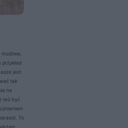
to możliwe,
a przykład
asze jest
ować tak
nia na
e też być
ecznieniem
parasol. To
świeżym