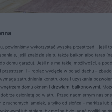
enna
u, powinniśmy wykorzystać wysoką przestrzeń
i, jeśli 
niale, jeśli znajdzie się tu także balkon albo taras (n
do domu garażu). Jeśli nie ma takiej możliwości, a podd
przestrzeni i – robiąc wycięcie w połaci dachu – zbud
 wymaga zatrudnienia konstruktora i uzyskania pozwole
drzwiami balkonowymi
 wnętrzem domu oknem i
. Moż
ń dobrze osłoniętą od wiatru. Przed nadmiernym nasłon
z ruchomych lamelek, a tylko od słońca – markiza lub 
ynkowymi lub stołem, by można było jadać posiłki na 