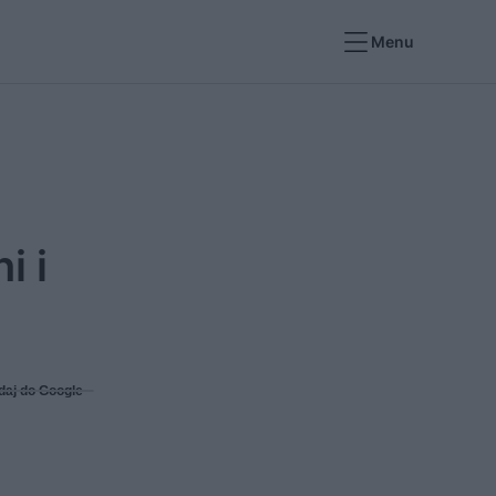
Menu
i i
daj do Google