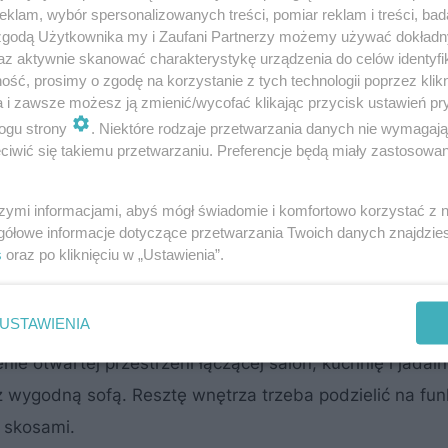
klam, wybór spersonalizowanych treści, pomiar reklam i treści, bad
 zgodą Użytkownika my i Zaufani Partnerzy możemy używać dokład
az aktywnie skanować charakterystykę urządzenia do celów identyfi
ść, prosimy o zgodę na korzystanie z tych technologii poprzez klikn
a i zawsze możesz ją zmienić/wycofać klikając przycisk ustawień pr
ogu strony
. Niektóre rodzaje przetwarzania danych nie wymagaj
iwić się takiemu przetwarzaniu. Preferencje będą miały zastosowanie
szymi informacjami, abyś mógł świadomie i komfortowo korzystać z
gółowe informacje dotyczące przetwarzania Twoich danych znajdzi
s
oraz po kliknięciu w „Ustawienia”.
dachu dwuspadowego
ci poddasza. W przypadku
będzie
USTAWIENIA
więźba pła
skosami po przeciwległych dwóch stronach (
nie otwartej przestrzeni łączącej salon, kuchnię i jadaln
 wygodną sofą. Resztę wnętrza trzeba podzielić na fun
d skosami.