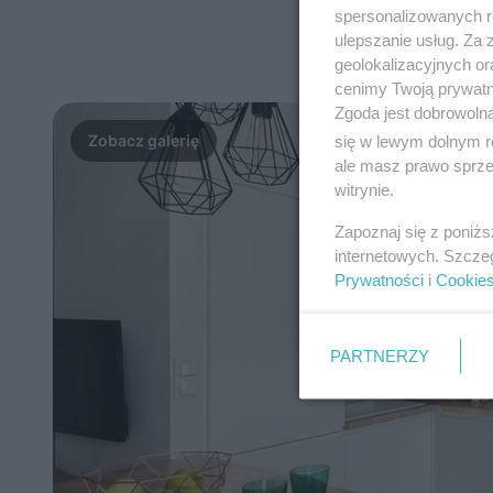
spersonalizowanych re
ulepszanie usług. Za
geolokalizacyjnych or
cenimy Twoją prywatno
Zgoda jest dobrowoln
się w lewym dolnym r
ale masz prawo sprzec
witrynie.
Zapoznaj się z poniż
internetowych. Szcze
Prywatności
i
Cookie
PARTNERZY