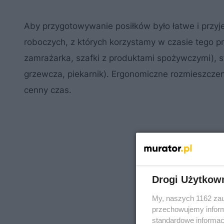
Aby przygotowywanie posiłków było łatwe i przyj
roboczych, z których korzystamy w czasie tego p
zamrażarka, szafki z produktami spożywczymi), st
grzewcza, piekarnik). Ergonomiczne rozmieszczen
cenny czas.
Drogi Użytkow
My, naszych 1162 zau
przechowujemy informa
standardowe informac