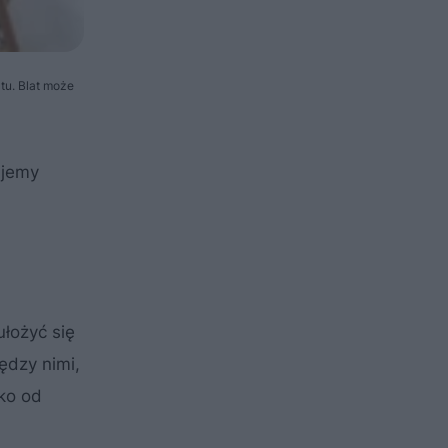
tu. Blat może
ujemy
łożyć się
ędzy nimi,
ko od