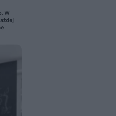
o. W
każdej
ne