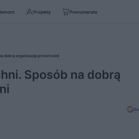
Remont
Projekty
Prenumerata
na dobrą organizację przestrzeni
chni. Sposób na dobrą
ni
Do