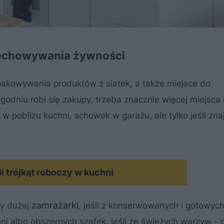
rzechowywania żywności
pakowywania produktów z siatek, a także miejsce do
godniu robi się zakupy, trzeba znacznie więcej miejsca
w pobliżu kuchni, schowek w garażu, ale tylko jeśli zna
i trójkąt roboczy w kuchni
zamrażarki
my dużej
, jeśli z konserwowanych i gotowyc
ni albo obszernych szafek, jeśli ze świeżych warzyw - 