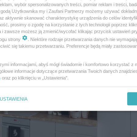
klam, wybór spersonalizowanych treści, pomiar reklam i treści, bad
 zgodą Użytkownika my i Zaufani Partnerzy możemy używać dokład
az aktywnie skanować charakterystykę urządzenia do celów identyfi
ść, prosimy o zgodę na korzystanie z tych technologii poprzez klikn
a i zawsze możesz ją zmienić/wycofać klikając przycisk ustawień pr
ogu strony
. Niektóre rodzaje przetwarzania danych nie wymagaj
iwić się takiemu przetwarzaniu. Preferencje będą miały zastosowanie
szymi informacjami, abyś mógł świadomie i komfortowo korzystać z
gółowe informacje dotyczące przetwarzania Twoich danych znajdzi
s
oraz po kliknięciu w „Ustawienia”.
USTAWIENIA