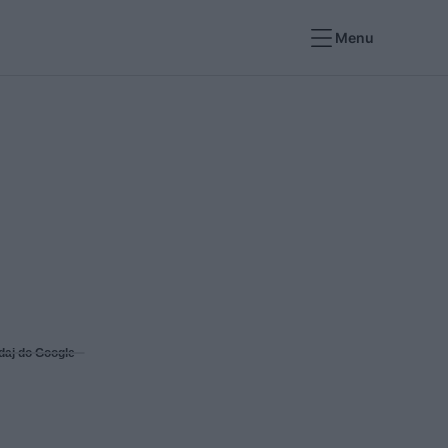
Menu
daj do Google