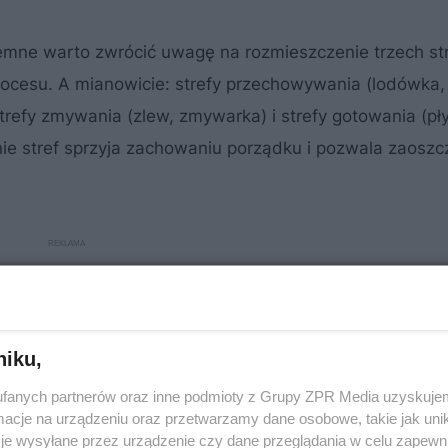
emne warto zwrócić uwagę na rozmieszczenie trzech st
rocesu. A mianowicie: strefy przechowywania (lodówka,
refy zmywania (zlew, zmywarka) i strefy gotowania (pł
ie stref sprzyja zachowaniu porządku i pozwala zaoszc
niku,
fanych partnerów oraz inne podmioty z Grupy ZPR Media uzyskujem
cje na urządzeniu oraz przetwarzamy dane osobowe, takie jak unika
je wysyłane przez urządzenie czy dane przeglądania w celu zapewn