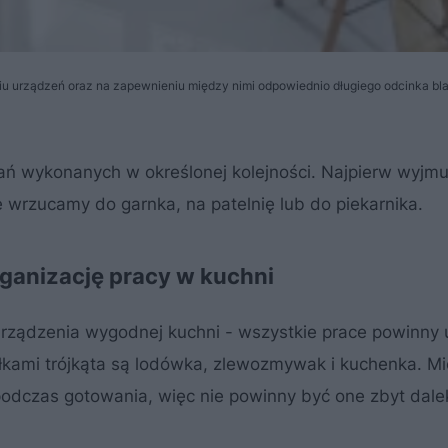
 urządzeń oraz na zapewnieniu między nimi odpowiednio długiego odcinka bla
 wykonanych w określonej kolejności. Najpierw wyjm
 wrzucamy do garnka, na patelnię lub do piekarnika.
rganizację pracy w kuchni
urządzenia wygodnej kuchni - wszystkie prace powinny u
łkami trójkąta są lodówka, zlewozmywak i kuchenka. Mi
podczas gotowania, więc nie powinny być one zbyt dale