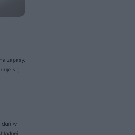
 na zapasy.
jduje się
h dań w
chłodnej