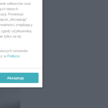
anie odbiorców oraz
nych danych
kacji. Ponieważ
ięcie „Akceptuję”.
ywatności znajdujący
14
ą zgody użytkownika,
 tylko na tej
 naszych serwisów
esz w
Polityce
Akceptuję