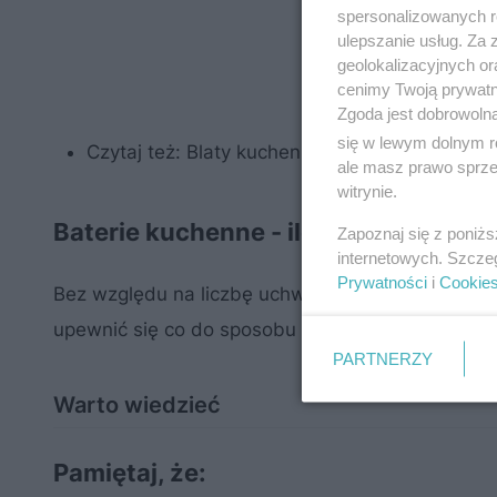
spersonalizowanych re
ulepszanie usług. Za
geolokalizacyjnych or
cenimy Twoją prywatno
Zgoda jest dobrowoln
się w lewym dolnym r
Czytaj też:
Blaty kuchenne - ceny, rodzaje, op
ale masz prawo sprzec
witrynie.
Baterie kuchenne - ile otworów
Zapoznaj się z poniż
internetowych. Szcze
Prywatności
i
Cookie
Bez względu na liczbę uchwytów baterie mogą 
upewnić się co do sposobu podłączenia, żeby unik
PARTNERZY
Warto wiedzieć
Pamiętaj, że: