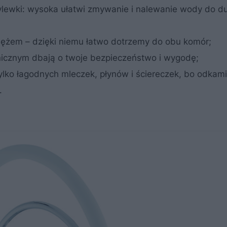
ylewki: wysoka ułatwi zmywanie i nalewanie wody do d
wężem – dzięki niemu łatwo dotrzemy do obu komór;
icznym dbają o twoje bezpieczeństwo i wygodę;
ylko łagodnych mleczek, płynów i ściereczek, bo odkam
.