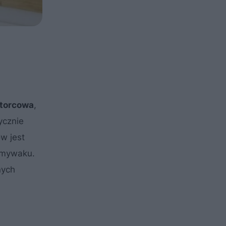
ztorcowa
,
ycznie
w jest
zmywaku.
nych