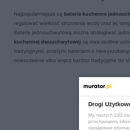
Najpopularniejsze są
baterie kuchenne jednou
regulować wielkość strumienia wody oraz jej temp
Baterię jednouchwytową można obsługiwać jedną
kuchennej dwuuchwytowej
są dwa osobne uchwyt
tradycyjnymi, prostymi bateriami o niewyszukan
nowocześnie albo wręcz bardzo tradycyjnie do s
Drogi Użytkow
My, naszych 1162 zau
przechowujemy informa
standardowe informac