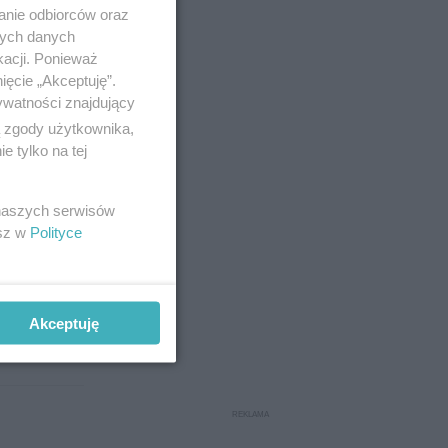
anie odbiorców oraz
nych danych
kacji. Ponieważ
ięcie „Akceptuję”.
ywatności znajdujący
ą zgody użytkownika,
 tylko na tej
 naszych serwisów
esz w
Polityce
należy
Akceptuję