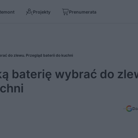
Remont
Projekty
Prenumerata
rać do zlewu. Przegląd baterii do kuchni
ką baterię wybrać do zle
uchni
Do