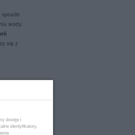
y sposób
aniu wody.
rii
zy się z
y dostęp i
lne identyfikatory,
iania