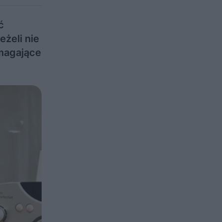
ć
żeli nie
magające