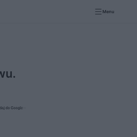
Menu
wu.
daj do Google