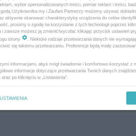
klam, wybór spersonalizowanych treści, pomiar reklam i treści, bad
 zgodą Użytkownika my i Zaufani Partnerzy możemy używać dokład
az aktywnie skanować charakterystykę urządzenia do celów identyfi
ść, prosimy o zgodę na korzystanie z tych technologii poprzez klikn
a i zawsze możesz ją zmienić/wycofać klikając przycisk ustawień pr
ogu strony
. Niektóre rodzaje przetwarzania danych nie wymagaj
inie. Ranking blatów
iwić się takiemu przetwarzaniu. Preferencje będą miały zastosowanie
szymi informacjami, abyś mógł świadomie i komfortowo korzystać z
gółowe informacje dotyczące przetwarzania Twoich danych znajdzi
s
oraz po kliknięciu w „Ustawienia”.
być mocowane w jednym albo dwóch otworach. Zawsze 
nąć przykrej niespodzianki.
USTAWIENIA