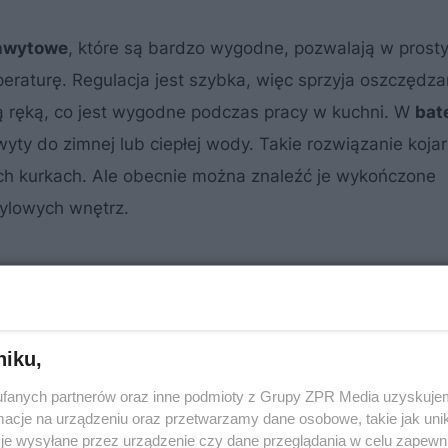
chwytowe
, które są bardzo wygodne, pozwalają w prost
eraturę. Regulacja jest szybka, więc sprzyja oszczędz
 ręką, co jest wygodne podczas pracy w kuchni. W
bate
y do zimnej lub ciepłej wody. Takie rozwiązanie kojar
ych kurkach. Ale obecnie można znaleźć je wykończone
tylowych wnętrz.
niku,
fanych partnerów oraz inne podmioty z Grupy ZPR Media uzyskujem
cje na urządzeniu oraz przetwarzamy dane osobowe, takie jak unika
je wysyłane przez urządzenie czy dane przeglądania w celu zapewn