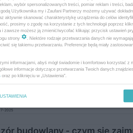
klam, wybór spersonalizowanych treści, pomiar reklam i treści, bad
taż reklamy wymaga pozwolenia na budowę? Czy można powiesić 
 zgodą Użytkownika my i Zaufani Partnerzy możemy używać dokład
iu lub postawić przy drodze? W jakiej odległości? Instalacja tablic 
wych podlega przepisom praw…
az aktywnie skanować charakterystykę urządzenia do celów identyfi
ść, prosimy o zgodę na korzystanie z tych technologii poprzez klikn
a i zawsze możesz ją zmienić/wycofać klikając przycisk ustawień pr
9-8-2025
ogu strony
. Niektóre rodzaje przetwarzania danych nie wymagaj
iwić się takiemu przetwarzaniu. Preferencje będą miały zastosowanie
ie kary za samowolę budowlan
szymi informacjami, abyś mógł świadomie i komfortowo korzystać z
awdź, jak zalegalizować samo
gółowe informacje dotyczące przetwarzania Twoich danych znajdzi
s
oraz po kliknięciu w „Ustawienia”.
t samowola budowlana? Inwestorzy, którzy planują budowę domu, jak
zamierzają jedynie dobudować garaż, pomieszczenie gospodarcze c
ać istniejący obiekt, muszą dopełnić f…
USTAWIENIA
-7-2025
zór budowlany - czym się zajm