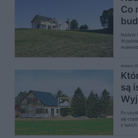
Co 
bud
jak
Nadzór 
Wyjaśnia
wojewód
dodano 2
Któ
są i
Wyj
Po uzysk
się częs
z takic