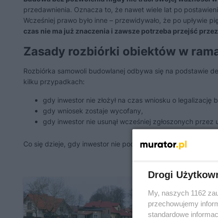
przedawnienia. Oznacza to, że nawet wiele lat po postawien
Wcześniej prawo było inne – przewidywało, że po upływie p
czas nie ma już znaczenia i zawsze potrzeba przejść przez 
Zasady rozbiórki obiektów w ram
Rozbiórka samowoli budowlanej odbywa się na podstawie de
kilku przypadkach:
gdy inwestor nie złożył na czas wniosku o legalizację 
gdy wniosek zostaje wycofany,
gdy inwestor nie usunął wcześniej zgłoszonych przez 
Co się dzieje, gdy inwestor nie podporządkuje się nakazow
Drogi Użytkow
Co 
My, naszych 1162 zau
ogr
przechowujemy informa
standardowe informac