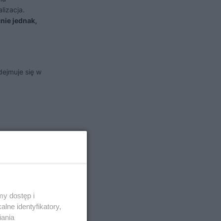
lizacja.
nie jednak,
dejmuje się w
ę.
y
y dostęp i
lne identyfikatory,
iania