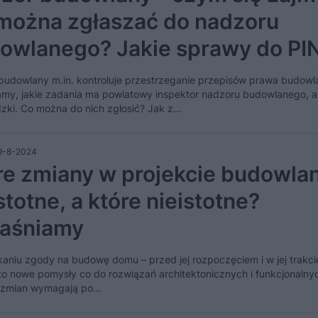
można zgłaszać do nadzoru
owlanego? Jakie sprawy do PIN
ie WINB?
budowlany m.in. kontroluje przestrzeganie przepisów prawa budowl
my, jakie zadania ma powiatowy inspektor nadzoru budowlanego, a 
zki. Co można do nich zgłosić? Jak z…
9-8-2024
re zmiany w projekcie budowl
stotne, a które nieistotne?
aśniamy
aniu zgody na budowę domu – przed jej rozpoczęciem i w jej trakcie
to nowe pomysły co do rozwiązań architektonicznych i funkcjonalny
h zmian wymagają po…