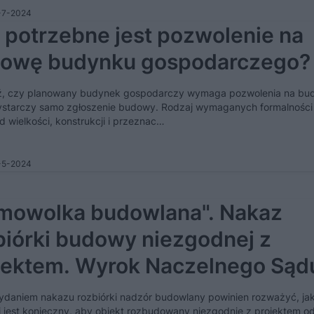
-7-2024
 potrzebne jest pozwolenie na
owę budynku gospodarczego?
, czy planowany budynek gospodarczy wymaga pozwolenia na bu
starczy samo zgłoszenie budowy. Rodzaj wymaganych formalnośc
d wielkości, konstrukcji i przeznac…
-5-2024
mowolka budowlana". Nakaz
biórki budowy niezgodnej z
jektem. Wyrok Naczelnego Sąd
inistracyjnego
ydaniem nakazu rozbiórki nadzór budowlany powinien rozważyć, jak
i jest konieczny, aby obiekt rozbudowany niezgodnie z projektem o