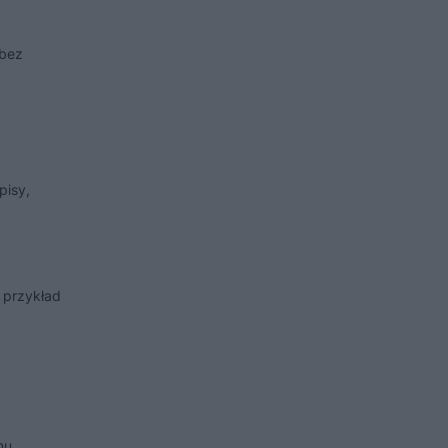
 bez
pisy,
a przykład
nu