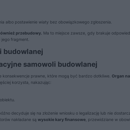
a albo postawienie wiaty bez obowiązkowego zgłoszenia.
 również przebudowy.
Ma to miejsce zawsze, gdy brakuje odpowied
 jego fragment.
i budowlanej
racyjne samowoli budowlanej
e konsekwencje prawne, które mogą być bardzo dotkliwe.
Organ n
ściej korzysta, nakazując:
obiektu.
źno decyduje się na złożenie wniosku o legalizację lub nie dostarc
torów nakładane są
wysokie kary finansowe
, przewidziane w obow