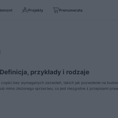
Remont
Projekty
Prenumerata
a
finicja, przykłady i rodzaje
o części bez wymaganych zezwoleń, takich jak pozwolenie na budo
lub mimo złożonego sprzeciwu, co jest niezgodne z przepisami pra