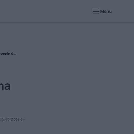
Menu
Jaka kara za wyburzenie ściany nośnej bez pozwolenia? Dlaczego potrzebne pozwolenie na wyburzenie ściany nośnej?
na
daj do Google