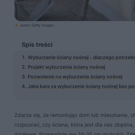
Autor: Getty Images
Spis treści
Wyburzenie ściany nośnej - dlaczego potrzeb
Projekt wyburzenia ściany nośnej
Pozwolenie na wyburzenie ściany nośnej
Jaka kara za wyburzenie ściany nośnej bez p
Zdarza się, że remontując dom lub mieszkanie, 
rozpoznać, czy ściana, która jest dla nas zbędna
działowe. Przeważnie ma 24-25 cm grubości. Zdec