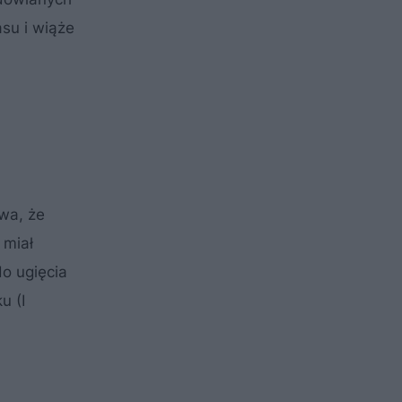
su i wiąże
wa, że
 miał
o ugięcia
u (I