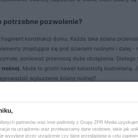
o potrzebne pozwolenie?
 fragment konstrukcji domu. Każda taka ściana przenosi
lementy znajdujące się pod ścianami nośnymi i dalej - 
zymałe, ponieważ przenoszą duże obciążenia. Dlatego 
 nośnej
. Może to grozić nawet katastrofą budowlaną. J
zeprowadzić wyburzenie ściany nośnej?
niku,
fanych partnerów oraz inne podmioty z Grupy ZPR Media uzyskujem
cje na urządzeniu oraz przetwarzamy dane osobowe, takie jak unika
je wysyłane przez urządzenie czy dane przeglądania w celu zapewn