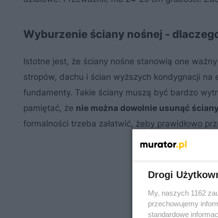
Wyburzenie ściany nośnej - dlaczeg
Istotne jest, że ściany nośne stanowią one ważny
stropów, dachu i ścian wyższych kondygnacji na e
fundamenty. Takie ściany muszą być bardzo wytr
pamiętać, że
nie można dowolnie usunąć ściany
formalności trzeba załatwić, żeby prawidłowo pr
Drogi Użytkow
My, naszych 1162 zau
przechowujemy informa
standardowe informac