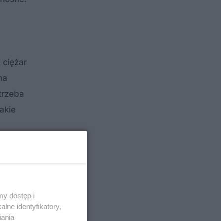
 ciężar
na
trzeba
akie
y dostęp i
lne identyfikatory,
iania