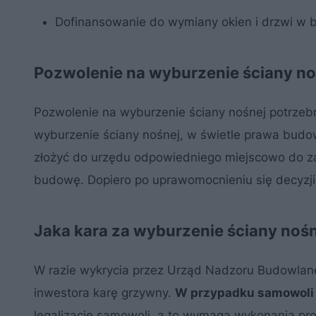
Dofinansowanie do wymiany okien i drzwi w bl
Pozwolenie na wyburzenie ściany no
Pozwolenie na wyburzenie ściany nośnej potrzebn
wyburzenie ściany nośnej, w świetle prawa budow
złożyć do urzędu odpowiedniego miejscowo do z
budowę. Dopiero po uprawomocnieniu się decyzj
Jaka kara za wyburzenie ściany noś
W razie wykrycia przez Urząd Nadzoru Budowlan
inwestora karę grzywny.
W przypadku samowoli b
legalizację samowoli, a to wymaga wykonania pr