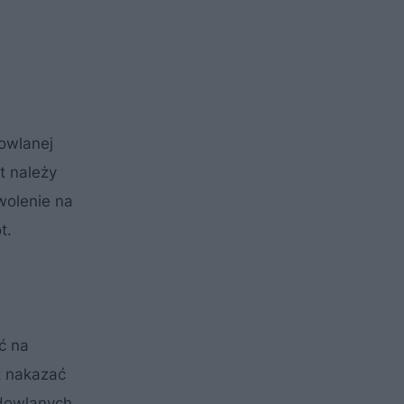
owlanej
t należy
wolenie na
t.
ć na
 nakazać
udowlanych