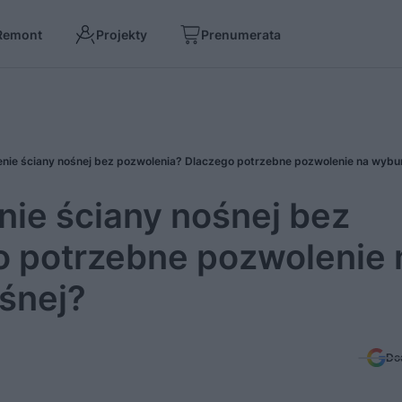
Remont
Projekty
Prenumerata
nie ściany nośnej bez
o potrzebne pozwolenie 
śnej?
Do