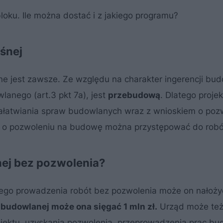
oku. Ile można dostać i z jakiego programu?
śnej
e jest zawsze. Ze względu na charakter ingerencji bud
lanego (art.3 pkt 7a), jest
przebudową
. Dlatego projek
ałatwiania spraw budowlanych wraz z wnioskiem o poz
i o pozwoleniu na budowę można przystępować do robó
nej bez pozwolenia?
ego prowadzenia robót bez pozwolenia może on nałoży
udowlanej może ona sięgać 1 mln zł.
Urząd może też
ojektu, uzyskania pozwolenia, przeprowadzenia prac b