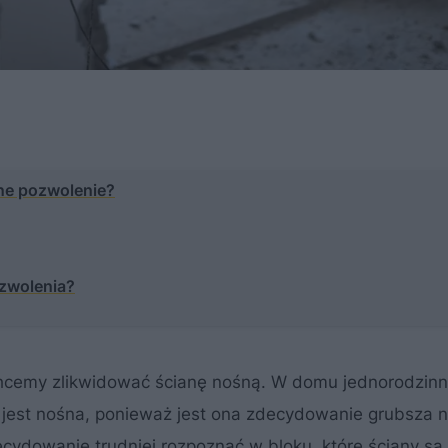
ne pozwolenie?
ozwolenia?
chcemy zlikwidować ścianę nośną. W domu jednorodzin
, jest nośna, ponieważ jest ona zdecydowanie grubsza n
ydowanie trudniej rozpoznać w bloku, które ściany są