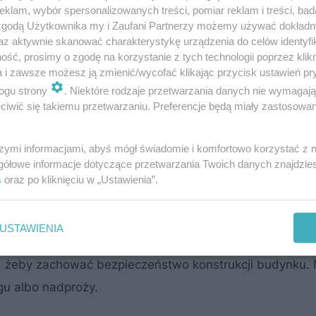
klam, wybór spersonalizowanych treści, pomiar reklam i treści, bad
 zgodą Użytkownika my i Zaufani Partnerzy możemy używać dokład
az aktywnie skanować charakterystykę urządzenia do celów identyfi
ść, prosimy o zgodę na korzystanie z tych technologii poprzez klikn
a i zawsze możesz ją zmienić/wycofać klikając przycisk ustawień pr
ogu strony
. Niektóre rodzaje przetwarzania danych nie wymagaj
iwić się takiemu przetwarzaniu. Preferencje będą miały zastosowanie
ennik usług malarskich 2023
szymi informacjami, abyś mógł świadomie i komfortowo korzystać z
gółowe informacje dotyczące przetwarzania Twoich danych znajdzi
s
oraz po kliknięciu w „Ustawienia”.
 lub inżyniera z uprawnieniami konstruktora, który przy
USTAWIENIA
erw odpowiednich obliczeń konstrukcji, żeby sprawdzić, 
ać, żeby zachować bezpieczeństwo konstrukcji budynku.
gu albo nadproży.