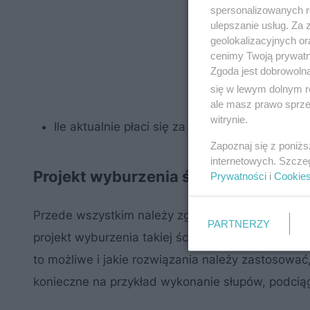
spersonalizowanych re
ulepszanie usług. Za
geolokalizacyjnych or
cenimy Twoją prywatno
Zgoda jest dobrowoln
się w lewym dolnym r
ale masz prawo sprzec
witrynie.
Ile aktualnie płaci się za malowanie ścian? C
Zapoznaj się z poniż
internetowych. Szcze
Projekt wyburzenia ściany nośnej
Prywatności
i
Cookie
Przede wszystkim należy zgłosić się do architekta
PARTNERZY
projekt wyburzenia takiej ściany. Dokona on najpi
to możliwe i jakie rozwiązania należy zastosow
konieczne na przykład wykonanie słupów, podcią