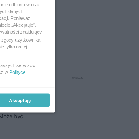
anie odbiorców oraz
nych danych
kacji. Ponieważ
ięcie „Akceptuję”.
ywatności znajdujący
ą zgody użytkownika,
 tylko na tej
 naszych serwisów
esz w
Polityce
gotuje
Akceptuję
czy jest
 Może być