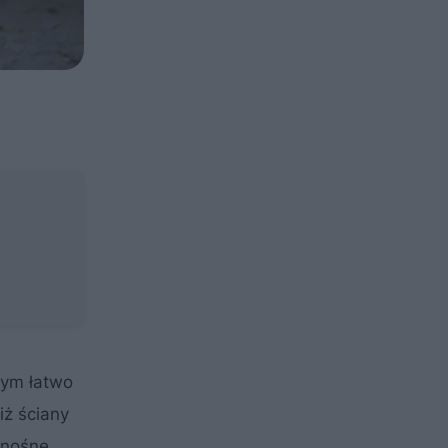
nym łatwo
iż ściany
 nośne.