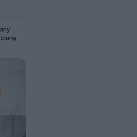
iany
ścianę