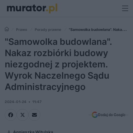
Prawo
Porady prawne
"Samowolka budowlana". Nakaz
rozbiórki budowy niezgodnej z projektem. Wyrok Naczelnego Sądu
"Samowolka budowlana".
Administracyjnego
Nakaz rozbiórki budowy
niezgodnej z projektem.
Wyrok Naczelnego Sądu
Administracyjnego
2024-01-24
11:47
Dodaj do Google
Agnieszka Witulska