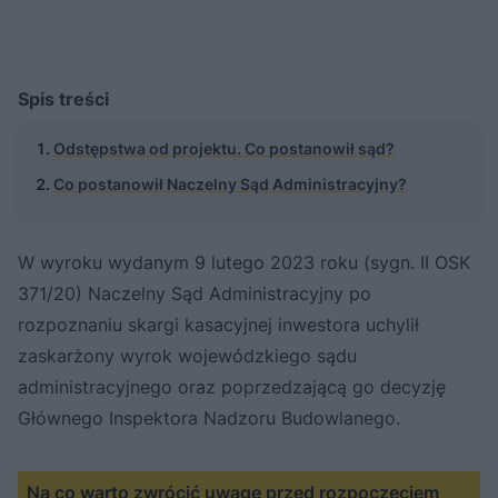
Spis treści
Odstępstwa od projektu. Co postanowił sąd?
Co postanowił Naczelny Sąd Administracyjny?
W wyroku wydanym 9 lutego 2023 roku (sygn. II OSK
371/20) Naczelny Sąd Administracyjny po
rozpoznaniu skargi kasacyjnej inwestora uchylił
zaskarżony wyrok wojewódzkiego sądu
administracyjnego oraz poprzedzającą go decyzję
Głównego Inspektora Nadzoru Budowlanego.
Na co warto zwrócić uwagę przed rozpoczęciem