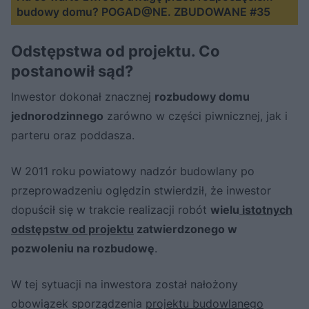
budowy domu? POGAD@NE. ZBUDOWANE #35
Odstępstwa od projektu. Co
postanowił sąd?
Inwestor dokonał znacznej
rozbudowy domu
jednorodzinnego
zarówno w części piwnicznej, jak i
parteru oraz poddasza.
W 2011 roku powiatowy nadzór budowlany po
przeprowadzeniu oględzin stwierdził, że inwestor
dopuścił się w trakcie realizacji robót
wielu
istotnych
odstępstw od projektu
zatwierdzonego w
pozwoleniu na rozbudowę
.
W tej sytuacji na inwestora został nałożony
obowiązek sporządzenia
projektu budowlanego