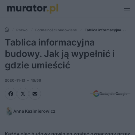
Prawo
Formalności budowlane
Tablica informacyjna
budowy. Jak ją wypełnić i gdzie umieścić
Tablica informacyjna
budowy. Jak ją wypełnić i
gdzie umieścić
2020-11-13
15:59
Dodaj do Google
Anna Kazimierowicz
Każdy plac budowy powinien zostać oznaczony przez