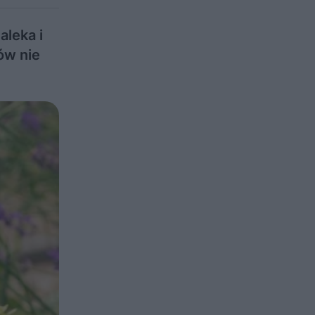
aleka i
ów nie