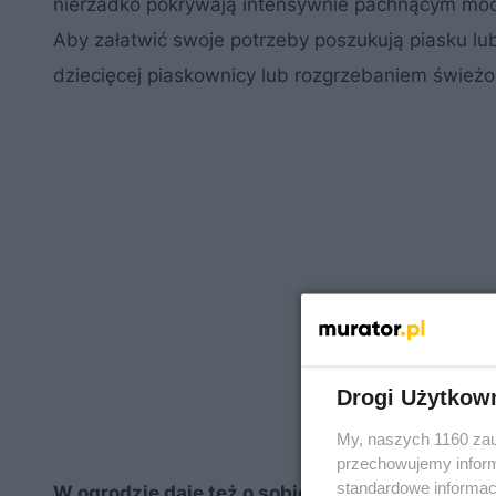
nierzadko pokrywają intensywnie pachnącym mocz
Aby załatwić swoje potrzeby poszukują piasku lu
dziecięcej piaskownicy lub rozgrzebaniem świeżo 
Drogi Użytkow
My, naszych 1160 zau
przechowujemy informa
standardowe informac
W ogrodzie daje też o sobie znać dzika strona 