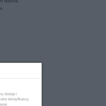
h rewirze.
em
y dostęp i
lne identyfikatory,
iania
rzęta i