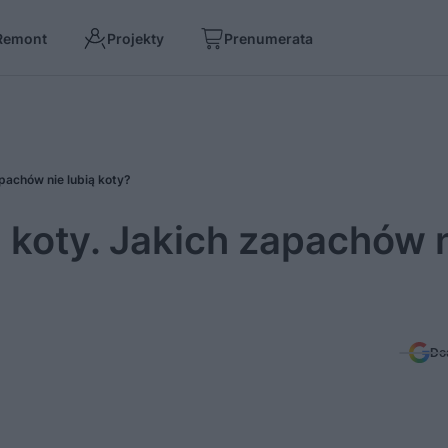
Remont
Projekty
Prenumerata
pachów nie lubią koty?
 koty. Jakich zapachów 
Do