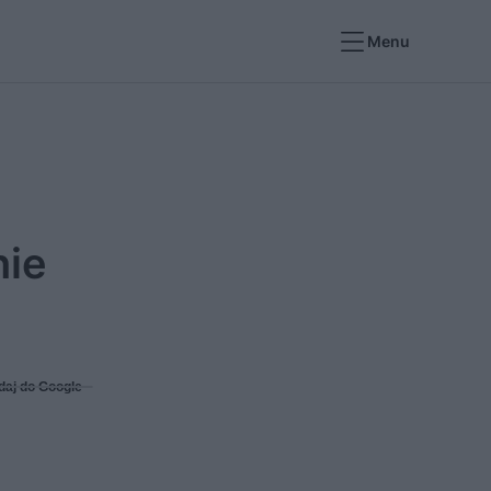
Menu
nie
daj do Google