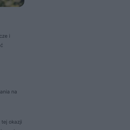
cze i
ać
ania na
tej okazji