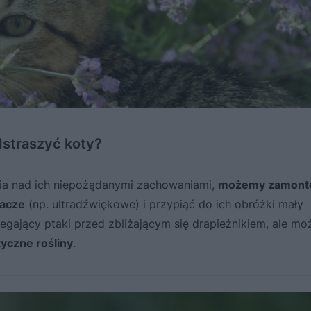
dstraszyć koty?
ia nad ich niepożądanymi zachowaniami,
możemy zamont
zacze
(np. ultradźwiękowe) i przypiąć do ich obróżki mały
egający ptaki przed zbliżającym się drapieżnikiem, ale m
yczne rośliny
.