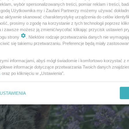
klam, wybór spersonalizowanych treści, pomiar reklam i treści, bad
c drewniane meble lub pnie drzew. Wszystko to sprawia,
 zgodą Użytkownika my i Zaufani Partnerzy możemy używać dokład
az aktywnie skanować charakterystykę urządzenia do celów identyfi
atego wymagają większej kontroli niż w domu.
ść, prosimy o zgodę na korzystanie z tych technologii poprzez klikn
a i zawsze możesz ją zmienić/wycofać klikając przycisk ustawień pr
ogu strony
. Niektóre rodzaje przetwarzania danych nie wymagaj
ny do ogrodu?
iwić się takiemu przetwarzaniu. Preferencje będą miały zastosowanie
szymi informacjami, abyś mógł świadomie i komfortowo korzystać z
gółowe informacje dotyczące przetwarzania Twoich danych znajdzi
s
oraz po kliknięciu w „Ustawienia”.
USTAWIENIA