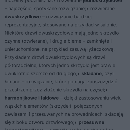
możemy podzielić na:◗ rozwierane
jednoskrzydłowe
– najczęściej spotykane rozwiązanie;◗ rozwierane
dwuskrzydłowe
– rozwiązanie bardziej
reprezentacyjne, stosowane na przykład w salonie.
Niektóre drzwi dwuskrzydłowe mają jedno skrzydło
czynne (otwierane), i drugie bierne – zamknięte i
unieruchomione, na przykład zasuwą łyżeczkową.
Przykładem drzwi dwuskrzydłowych są drzwi
półtoradzielne, których jedno skrzydło jest prawie
dwukrotnie szersze od drugiego;◗
składane
, czyli
łamane – rozwiązanie, które pomaga zaoszczędzić
przestrzeń przez złożenie skrzydła na części;◗
harmonijkowe i fałdowe
– dzięki zastosowaniu wielu
wąskich elementów (skrzydeł), połączonych
zawiasami i przesuwanych na prowadnicach, składają
się z boku otworu drzwiowego;◗
przesuwne