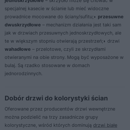
jednoskrzydłowe
– skrzydło może się chować w
specjalnej kasecie w ścianie lub mieć widoczne
prowadnice mocowane do ściany/sufitu;◗
przesuwne
dwuskrzydłowe
– mechanizm działania jest taki sam
jak w drzwiach przesuwnych jednoskrzydłowych, ale
te w większym stopniu otwierają przestrzeń;◗ drzwi
wahadłowe
– przelotowe, czyli ze skrzydłami
otwieranymi na obie strony. Mogą być wyposażone w
bulaj. Są rzadko stosowane w domach
jednorodzinnych.
Dobór drzwi do kolorystyki ścian
Oferowane przez producentów drzwi wewnętrzne
można podzielić na trzy zasadnicze grupy
kolorystyczne, wśród których dominują
drzwi białe