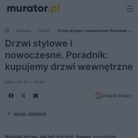
Budowa
Drzwi
Drzwi stylowe i nowoczesne. Poradnik:
kupujemy drzwi wewnętrzne
Drzwi stylowe i
nowoczesne. Poradnik:
kupujemy drzwi wewnętrzne
2020-05-13
10:58
Dodaj do Google
oprac. redakcja
Wygląd drzwi, ale też ich styl, barwa, czy użyte