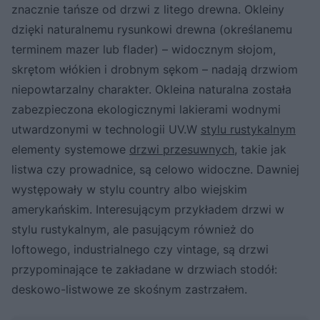
znacznie tańsze od drzwi z litego drewna. Okleiny
dzięki naturalnemu rysunkowi drewna (określanemu
terminem mazer lub flader) – widocznym słojom,
skrętom włókien i drobnym sękom – nadają drzwiom
niepowtarzalny charakter. Okleina naturalna została
zabezpieczona ekologicznymi lakierami wodnymi
utwardzonymi w technologii UV.W
stylu rustykalnym
elementy systemowe
drzwi przesuwnych
, takie jak
listwa czy prowadnice, są celowo widoczne. Dawniej
występowały w stylu country albo wiejskim
amerykańskim. Interesującym przykładem drzwi w
stylu rustykalnym, ale pasującym również do
loftowego, industrialnego czy vintage, są drzwi
przypominające te zakładane w drzwiach stodół:
deskowo-listwowe ze skośnym zastrzałem.