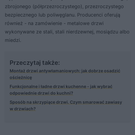
zbrojonego (półprzezroczystego), przezroczystego
bezpiecznego lub poliwęglanu. Producenci oferują
również - na zamówienie - metalowe drzwi
wykonywane ze stali, stali nierdzewnej, mosiądzu albo
miedzi.
Przeczytaj także:
Montaż drzwi antywłamaniowych: jak dobrze osadzić
ościeżnicę
Funkcjonalne i ładne drzwi kuchenne - jak wybrać
odpowiednie drzwi do kuchni?
Sposób na skrzypiące drzwi. Czym smarować zawiasy
w drzwiach?