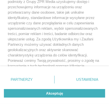
Jak dopasować drzwi do
podmioty z Grupy ZPR Media uzyskujemy dostęp i
pomieszczenia?
przechowujemy informacje na urządzeniu oraz
przetwarzamy dane osobowe, takie jak unikalne
Drzwi w przedpokoju
identyfikatory, standardowe informacje wysyłane przez
urządzenie czy dane przeglądania w celu zapewniania
Drzwi widoczne po przekroczeniu progu naszego
spersonalizowanych reklam, wybór spersonalizowanych
treści, pomiar reklam i treści, badanie odbiorców oraz
domu to jego wizytówka. Jeśli w korytarzu znajdują
ulepszanie usług. Za zgodą Użytkownika my i Zaufani
się
schody drewniane
, warto zadbać o stylistyczną
Partnerzy możemy używać dokładnych danych
jedność i zastosować drzwi z tego samego materiału
geolokalizacyjnych oraz aktywnie skanować
lub drzwi w okleinie o tej samej kolorystyce. W
charakterystykę urządzenia do celów identyfikacji.
Ponieważ cenimy Twoją prywatność, prosimy o zgodę na
klasycznych wnętrzach (na przykład z boazerią
korzystanie z tych technologii poprzez kliknięcie
angielską) efekt reprezentacyjności mogą podkreślać
„Akceptuję”. Zgoda jest dobrowolna i zawsze możesz ją
płyciny drzwiowe, obramowanie otworu listwami czy
zmienić/wycofać klikając przycisk ustawień prywatności
PARTNERZY
USTAWIENIA
profilowana korona mocowana nad drzwiami.
znajdujący się w lewym dolnym rogu strony
. Niektóre
rodzaje przetwarzania danych nie wymagają zgody
Akceptuję
Drzwi do kuchni i jadalni
użytkownika, ale masz prawo sprzeciwić się takiemu
przetwarzaniu. Preferencje będą miały zastosowanie tylko
na tej witrynie.
Współczesne kuchnie to najczęściej aneksy obok