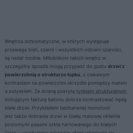
Wnętrza achromatyczne, w których występuje
przewaga bieli, czerni i wszystkich odcieni szarości,
są nadal modne. Miłośnikom takich wnętrz w
szczególny sposób mogą przypaść do gustu
drzwi z
powierzchnią o strukturze łupku
, z ciekawym
kontrastem na powierzchni skrzydła pomiędzy matem
a połyskiem. Ze ścianą pokrytą
tynkiem strukturalnym
imitującym fakturę betonu dobrze kontrastować będą
białe drzwi. Przykładem bezbarwnej monotonii
jest także dobranie drzwi w białej matowej okleinie
poziomymi pasami szkła hartowanego do białych
ścian – uzyskujemy wówczas efekt wtapiania się