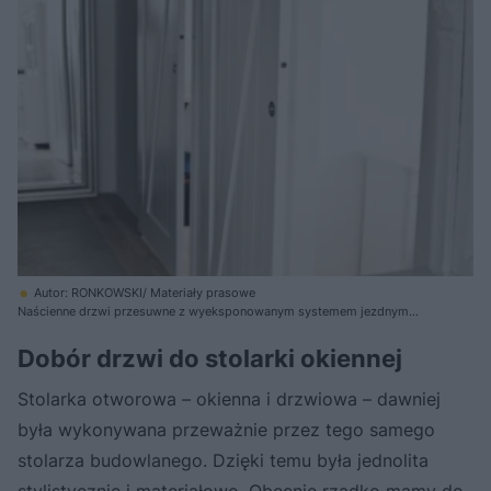
Autor: RONKOWSKI/ Materiały prasowe
Naścienne drzwi przesuwne z wyeksponowanym systemem jezdnym
pasują do wnętrz nowoczesnych. Zarówno te ze skrzydłami drewnianymi,
jak i ze stali iszkła potrafią podkreślić industrialny charakter wnętrza
Dobór drzwi do stolarki okiennej
Stolarka otworowa – okienna i drzwiowa – dawniej
była wykonywana przeważnie przez tego samego
stolarza budowlanego. Dzięki temu była jednolita
stylistycznie i materiałowo. Obecnie rzadko mamy do