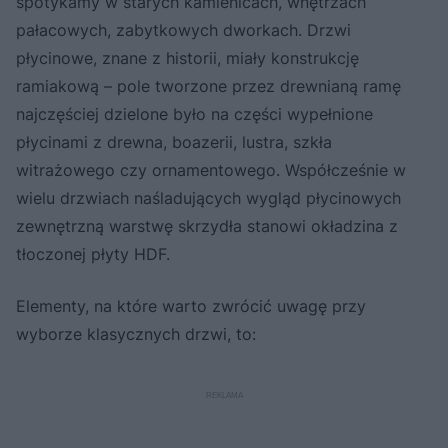
spotykamy w starych kamienicach, wnętrzach
pałacowych, zabytkowych dworkach. Drzwi
płycinowe, znane z historii, miały konstrukcję
ramiakową – pole tworzone przez drewnianą ramę
najczęściej dzielone było na części wypełnione
płycinami z drewna, boazerii, lustra, szkła
witrażowego czy ornamentowego. Współcześnie w
wielu drzwiach naśladujących wygląd płycinowych
zewnętrzną warstwę skrzydła stanowi okładzina z
tłoczonej płyty HDF.
Elementy, na które warto zwrócić uwagę przy
wyborze klasycznych drzwi, to: