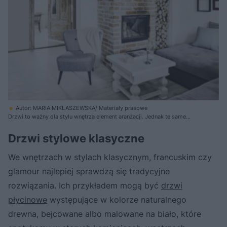
Autor: MARIA MIKLASZEWSKA/ Materiały prasowe
Drzwi to ważny dla stylu wnętrza element aranżacji. Jednak te same
potrafią się wpisać w różną stylistykę, na przykład postarzone drzwi
drewniane albo autentyczne wiekowe pasują nie tylko do wnętrz
Drzwi stylowe klasyczne
rustykalnych, ale także tych w stylu skandynawskim
We wnętrzach w stylach klasycznym, francuskim czy
glamour najlepiej sprawdzą się tradycyjne
rozwiązania. Ich przykładem mogą być
drzwi
płycinowe
występujące w kolorze naturalnego
drewna, bejcowane albo malowane na biało, które