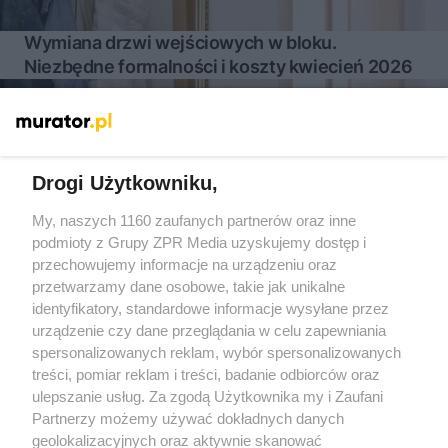
Wymiana drzwi wejściowych w bloku.
Niezbędne formalności i koszty kwiecień 2026
Więcej
Drogi Użytkowniku,
My, naszych 1160 zaufanych partnerów oraz inne
Żaden utwór zamieszczony w serwisie nie może być powielany i
rozpowszechniany lub dalej rozpowszechniany w jakikolwiek sposób
podmioty z Grupy ZPR Media uzyskujemy dostęp i
(w tym także elektroniczny lub mechaniczny) na jakimkolwiek polu
przechowujemy informacje na urządzeniu oraz
eksploatacji w jakiejkolwiek formie, włącznie z umieszczaniem w
przetwarzamy dane osobowe, takie jak unikalne
Internecie bez pisemnej zgody właściciela praw. Jakiekolwiek użycie
lub wykorzystanie utworów w całości lub w części z naruszeniem
identyfikatory, standardowe informacje wysyłane przez
prawa, tzn. bez właściwej zgody, jest zabronione pod groźbą kary i
urządzenie czy dane przeglądania w celu zapewniania
może być ścigane prawnie.
spersonalizowanych reklam, wybór spersonalizowanych
treści, pomiar reklam i treści, badanie odbiorców oraz
ulepszanie usług. Za zgodą Użytkownika my i Zaufani
Partnerzy możemy używać dokładnych danych
geolokalizacyjnych oraz aktywnie skanować