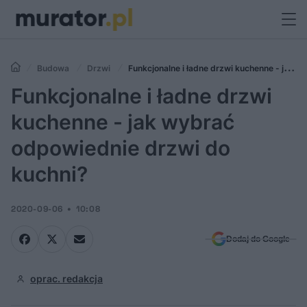
Budowa
Drzwi
Funkcjonalne i ładne drzwi kuchenne - jak
wybrać odpowiednie drzwi do kuchni?
Funkcjonalne i ładne drzwi
kuchenne - jak wybrać
odpowiednie drzwi do
kuchni?
2020-09-06
10:08
Dodaj do Google
oprac. redakcja