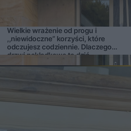
Wielkie wrażenie od progu i
,,niewidoczne” korzyści, które
odczujesz codziennie. Dlaczego
drzwi nakładkowe to dziś
najgorętszy standard?