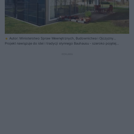
Autor: Ministerstwo Spraw Wewnętrznych, Budownictwa i Ojczyzny
Republiki Federalnej Niemiec/ Materiały prasowe
Projekt nawiązuje do idei i tradycji słynnego Bauhausu - szeroko pojętej
prostoty, wydzielenia stref o różnych funkcjach i dużej ilości światła
dziennego