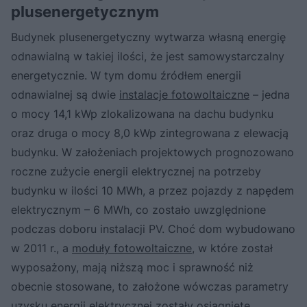
plusenergetycznym
Budynek plusenergetyczny wytwarza własną energię
odnawialną w takiej ilości, że jest samowystarczalny
energetycznie. W tym domu źródłem energii
odnawialnej są dwie
instalacje fotowoltaiczne
– jedna
o mocy 14,1 kWp zlokalizowana na dachu budynku
oraz druga o mocy 8,0 kWp zintegrowana z elewacją
budynku. W założeniach projektowych prognozowano
roczne zużycie energii elektrycznej na potrzeby
budynku w ilości 10 MWh, a przez pojazdy z napędem
elektrycznym – 6 MWh, co zostało uwzględnione
podczas doboru instalacji PV. Choć dom wybudowano
w 2011 r., a
moduły fotowoltaiczne
, w które został
wyposażony, mają niższą moc i sprawność niż
obecnie stosowane, to założone wówczas parametry
uzysku energii elektrycznej zostały osiągnięte.