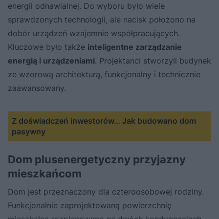
energii odnawialnej. Do wyboru było wiele
sprawdzonych technologii, ale nacisk położono na
dobór urządzeń wzajemnie współpracujących.
Kluczowe było także
inteligentne zarządzanie
energią i urządzeniami
. Projektanci stworzyli budynek
ze wzorową architekturą, funkcjonalny i technicznie
zaawansowany.
Z doświadczeń inwestorów… Jak budowano dom
pasywny
Dom plusenergetyczny przyjazny
mieszkańcom
Dom jest przeznaczony dla czteroosobowej rodziny.
Funkcjonalnie zaprojektowaną powierzchnię
mieszkalną rozplanowano na dwóch kondygnacjach.