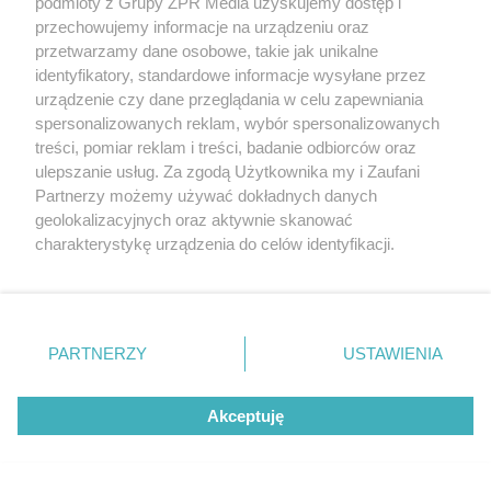
podmioty z Grupy ZPR Media uzyskujemy dostęp i
przechowujemy informacje na urządzeniu oraz
przetwarzamy dane osobowe, takie jak unikalne
Kiedy najbardziej opłaca się mieć magazyn
identyfikatory, standardowe informacje wysyłane przez
energii?
urządzenie czy dane przeglądania w celu zapewniania
spersonalizowanych reklam, wybór spersonalizowanych
treści, pomiar reklam i treści, badanie odbiorców oraz
ulepszanie usług. Za zgodą Użytkownika my i Zaufani
Partnerzy możemy używać dokładnych danych
geolokalizacyjnych oraz aktywnie skanować
charakterystykę urządzenia do celów identyfikacji.
Ponieważ cenimy Twoją prywatność, prosimy o zgodę na
korzystanie z tych technologii poprzez kliknięcie
„Akceptuję”. Zgoda jest dobrowolna i zawsze możesz ją
zmienić/wycofać klikając przycisk ustawień prywatności
PARTNERZY
USTAWIENIA
znajdujący się w lewym dolnym rogu strony
. Niektóre
rodzaje przetwarzania danych nie wymagają zgody
Akceptuję
użytkownika, ale masz prawo sprzeciwić się takiemu
przetwarzaniu. Preferencje będą miały zastosowanie tylko
na tej witrynie.