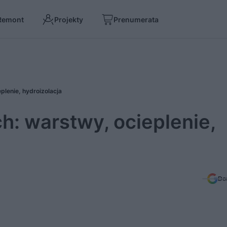
Remont
Projekty
Prenumerata
plenie, hydroizolacja
ch: warstwy, ocieplenie,
Do