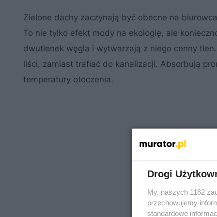
Zielone dachy zaczynają być obecne na biurowca
To nie tylko efekt mody na ekologię, ale konieczn
dwutlenek węgla i wytwarzają z niego cenny tlen
liści, zamiast trafiać do kanalizacji. Absorbują 
temperatury otoczenia.
Drogi Użytkow
My, naszych 1162 zau
przechowujemy informa
standardowe informac