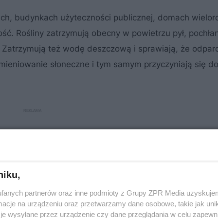
ch, budynkach użyteczności publicznej, domach wielor
ość. Rośliny zatrzymują obecny w powietrzu pył, pochłan
. Zatrzymują też wodę deszczową i sprawiają, że odpar
promieniowanie słoneczne i tym samym przyczyniają się d
niku,
fanych partnerów oraz inne podmioty z Grupy ZPR Media uzyskujem
cje na urządzeniu oraz przetwarzamy dane osobowe, takie jak unika
je wysyłane przez urządzenie czy dane przeglądania w celu zapewn