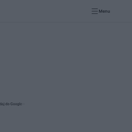
Menu
daj do Google