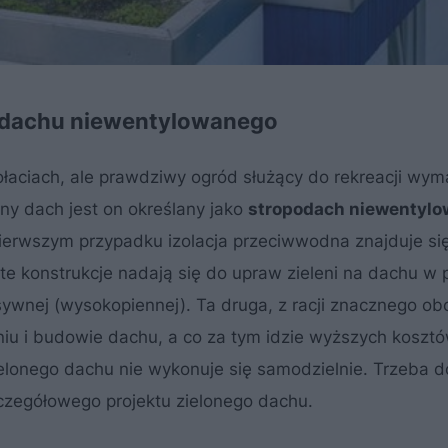
podachu niewentylowanego
ołaciach, ale prawdziwy ogród służący do rekreacji wy
ony dach jest on określany jako
stropodach niewentyl
erwszym przypadku izolacja przeciwwodna znajduje si
e te konstrukcje nadają się do upraw zieleni na dachu w 
nsywnej (wysokopiennej). Ta druga, z racji znacznego ob
u i budowie dachu, a co za tym idzie wyższych kosztów
lonego dachu nie wykonuje się samodzielnie. Trzeba d
zczegółowego projektu zielonego dachu.