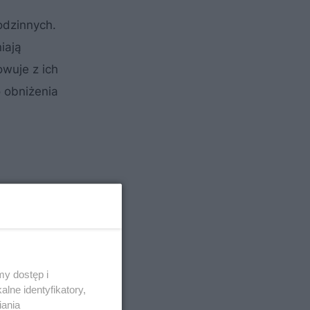
odzinnych.
iają
owuje z ich
o obniżenia
y dostęp i
lne identyfikatory,
iania