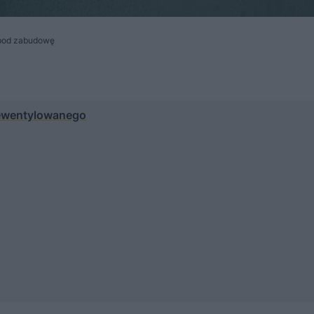
 pod zabudowę
iewentylowanego