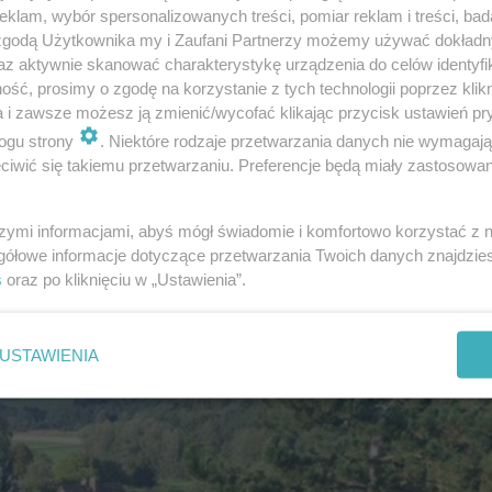
klam, wybór spersonalizowanych treści, pomiar reklam i treści, bad
 zgodą Użytkownika my i Zaufani Partnerzy możemy używać dokład
az aktywnie skanować charakterystykę urządzenia do celów identyfi
ść, prosimy o zgodę na korzystanie z tych technologii poprzez klikn
ek w przestrzeni zurbanizowanej jest na wagę złota. Z 
a i zawsze możesz ją zmienić/wycofać klikając przycisk ustawień pr
gorystyczne przepisy wymuszające, aby część utwardzo
ogu strony
. Niektóre rodzaje przetwarzania danych nie wymagaj
iwić się takiemu przetwarzaniu. Preferencje będą miały zastosowanie
j powierzchni. Dobrym sposobem na spełnienie takich w
ielone zadaszenie, bo zgodnie z prawem połowę jego p
szymi informacjami, abyś mógł świadomie i komfortowo korzystać z
e czynnego
na posesji. Inwestorzy indywidualni decyduj
gółowe informacje dotyczące przetwarzania Twoich danych znajdzi
cznych. Czasami liczą też, że uda się z nich skorzystać
s
oraz po kliknięciu w „Ustawienia”.
USTAWIENIA