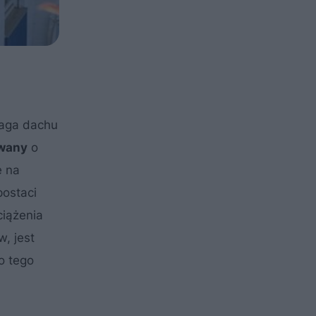
maga dachu
owany
o
ę na
postaci
ciążenia
, jest
o tego