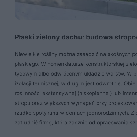
Płaski zielony dachu: budowa stro
Niewielkie rośliny można zasadzić na skośnych p
płaskiego. W nomenklaturze konstruktorskiej ziel
typowym albo odwróconym układzie warstw. W pi
izolacji termicznej, w drugim jest odwrotnie. Obi
roślinności ekstensywnej (niskopiennej) lub inte
stropu oraz większych wymagań przy projektowani
rzadko spotykana w domach jednorodzinnych. Zie
zatrudnić firmę, która zacznie od opracowania s