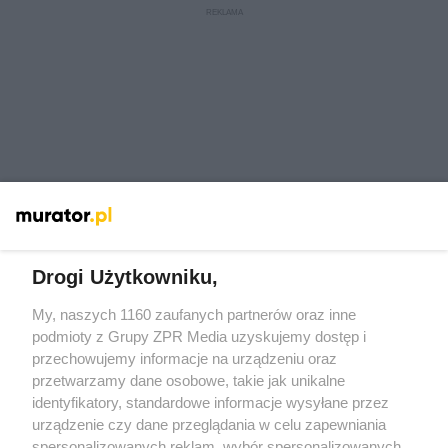
Drogi Użytkowniku,
My, naszych 1160 zaufanych partnerów oraz inne
Żaden utwór zamieszczony w serwisie nie może być powielany i
rozpowszechniany lub dalej rozpowszechniany w jakikolwiek sposób
podmioty z Grupy ZPR Media uzyskujemy dostęp i
(w tym także elektroniczny lub mechaniczny) na jakimkolwiek polu
przechowujemy informacje na urządzeniu oraz
eksploatacji w jakiejkolwiek formie, włącznie z umieszczaniem w
przetwarzamy dane osobowe, takie jak unikalne
Internecie bez pisemnej zgody właściciela praw. Jakiekolwiek użycie
lub wykorzystanie utworów w całości lub w części z naruszeniem
identyfikatory, standardowe informacje wysyłane przez
prawa, tzn. bez właściwej zgody, jest zabronione pod groźbą kary i
urządzenie czy dane przeglądania w celu zapewniania
może być ścigane prawnie.
spersonalizowanych reklam, wybór spersonalizowanych