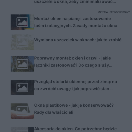
uszczelnić okna, żeby zminimalizować
straty ciepła?
MATERIAŁ SPONSOROWANY
Montaż okien na pianę i zastosowanie
taśm izolacyjnych. Zasady montażu okna
Wymiana uszczelek w oknach: jak to zrobić
Poprawny montaż okien i drzwi - jakie
łączniki zastosować? Do czego służy
ciepły parapet i materiały uszczelnieniowe
?
Przegląd stolarki okiennej przed zimą: na
co zwrócić uwagę i jak poprawić stan
techniczny okien?
Okna plastikowe - jak je konserwować?
Rady dla właścicieli
Akcesoria do okien. Co potrzebne będzie