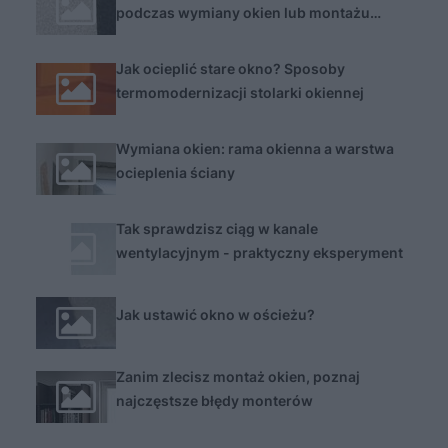
podczas wymiany okien lub montażu
nowych
Jak ocieplić stare okno? Sposoby
termomodernizacji stolarki okiennej
Wymiana okien: rama okienna a warstwa
ocieplenia ściany
Tak sprawdzisz ciąg w kanale
wentylacyjnym - praktyczny eksperyment
Jak ustawić okno w ościeżu?
Zanim zlecisz montaż okien, poznaj
najczęstsze błędy monterów