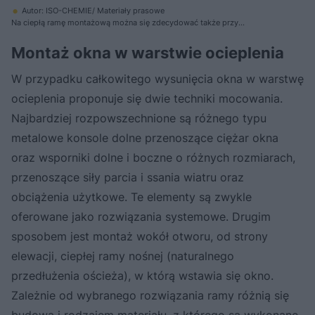
Autor: ISO-CHEMIE/ Materiały prasowe
Na ciepłą ramę montażową można się zdecydować także przy
częściowym wysunięciu okna w ocieplenie
Montaż okna w warstwie ocieplenia
W przypadku całkowitego wysunięcia okna w warstwę
ocieplenia proponuje się dwie techniki mocowania.
Najbardziej rozpowszechnione są różnego typu
metalowe konsole dolne przenoszące ciężar okna
oraz wsporniki dolne i boczne o różnych rozmiarach,
przenoszące siły parcia i ssania wiatru oraz
obciążenia użytkowe. Te elementy są zwykle
oferowane jako rozwiązania systemowe. Drugim
sposobem jest montaż wokół otworu, od strony
elewacji, ciepłej ramy nośnej (naturalnego
przedłużenia ościeża), w którą wstawia się okno.
Zależnie od wybranego rozwiązania ramy różnią się
budową i rodzajem materiału, z którego są wykonane.