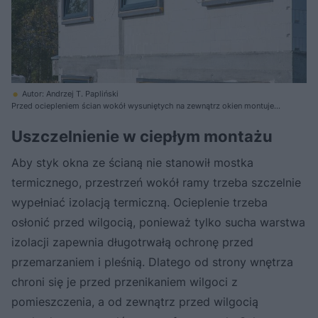
Autor: Andrzej T. Papliński
Przed ociepleniem ścian wokół wysuniętych na zewnątrz okien montuje
się opaski termoizolacyjne. Ich styk z ramą musi być dobrze uszczelniony
Uszczelnienie w ciepłym montażu
Aby styk okna ze ścianą nie stanowił mostka
termicznego, przestrzeń wokół ramy trzeba szczelnie
wypełniać izolacją termiczną. Ocieplenie trzeba
osłonić przed wilgocią, ponieważ tylko sucha warstwa
izolacji zapewnia długotrwałą ochronę przed
przemarzaniem i pleśnią. Dlatego od strony wnętrza
chroni się je przed przenikaniem wilgoci z
pomieszczenia, a od zewnątrz przed wilgocią