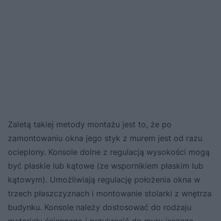
Zaletą takiej metody montażu jest to, że po
zamontowaniu okna jego styk z murem jest od razu
ocieplony. Konsole dolne z regulacją wysokości mogą
być płaskie lub kątowe (ze wspornikiem płaskim lub
kątowym). Umożliwiają regulację położenia okna w
trzech płaszczyznach i montowanie stolarki z wnętrza
budynku. Konsole należy dostosować do rodzaju
materiału ściennego i przykręcić do muru jeszcze