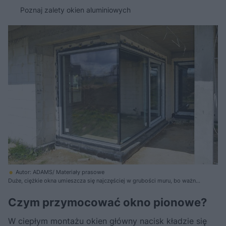
Poznaj zalety okien aluminiowych
Autor: ADAMS/ Materiały prasowe
Duże, ciężkie okna umieszcza się najczęściej w grubości muru, bo ważne
jest ich stabilne zamocowanie. Jednak nie można na tym poprzestać,
bardzo istotne jest ocieplenie i uszczelnienie ich połączenia z murem
Czym przymocować okno pionowe?
W ciepłym montażu okien główny nacisk kładzie się