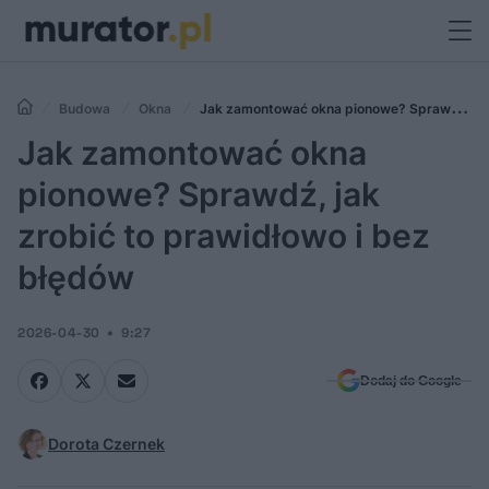
Budowa
Okna
Jak zamontować okna pionowe? Sprawdź,
jak zrobić to prawidłowo i bez błędów
Jak zamontować okna
pionowe? Sprawdź, jak
zrobić to prawidłowo i bez
błędów
2026-04-30
9:27
Dodaj do Google
Dorota Czernek