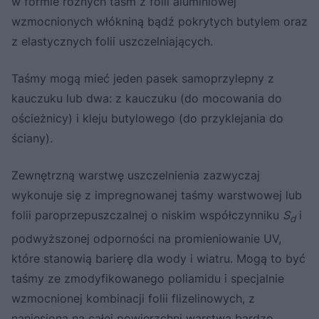
w formie różnych taśm z folii aluminiowej
wzmocnionych włókniną bądź pokrytych butylem oraz
z elastycznych folii uszczelniających.
Taśmy mogą mieć jeden pasek samoprzylepny z
kauczuku lub dwa: z kauczuku (do mocowania do
ościeżnicy) i kleju butylowego (do przyklejania do
ściany).
Zewnętrzną warstwę uszczelnienia zazwyczaj
wykonuje się z impregnowanej taśmy warstwowej lub
folii paroprzepuszczalnej o niskim współczynniku
S
i
d
podwyższonej odporności na promieniowanie UV,
które stanowią barierę dla wody i wiatru. Mogą to być
taśmy ze zmodyfikowanego poliamidu i specjalnie
wzmocnionej kombinacji folii flizelinowych, z
naniesioną na całej powierzchni warstwą bardzo