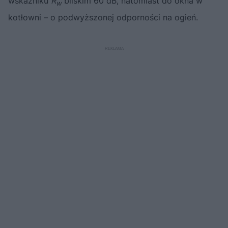
wskaźniku
R
bliskim 60 dB, natomiast do okna w
w
kotłowni – o podwyższonej odporności na ogień.