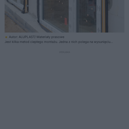
Autor: ALUPLAST/ Materiały prasowe
Jest kilka metod ciepłego montażu. Jedna z nich polega na wysunięciu
okien poza lico muru i montaż na stalowych konsolach, które też
zapewniają sztywność ramie