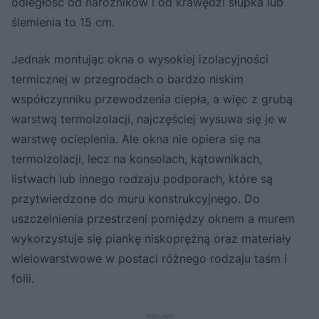
odległość od narożników i od krawędzi słupka lub
ślemienia to 15 cm.
Jednak montując okna o wysokiej izolacyjności
termicznej w przegrodach o bardzo niskim
współczynniku przewodzenia ciepła, a więc z grubą
warstwą termoizolacji, najczęściej wysuwa się je w
warstwę ocieplenia. Ale okna nie opiera się na
termoizolacji, lecz na konsolach, kątownikach,
listwach lub innego rodzaju podporach, które są
przytwierdzone do muru konstrukcyjnego. Do
uszczelnienia przestrzeni pomiędzy oknem a murem
wykorzystuje się piankę niskoprężną oraz materiały
wielowarstwowe w postaci różnego rodzaju taśm i
folii.