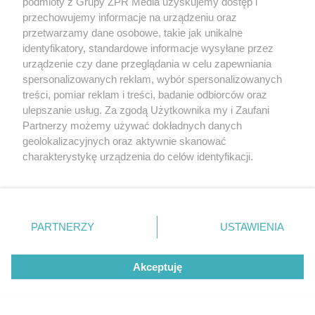
podmioty z Grupy ZPR Media uzyskujemy dostęp i
Sprawdź także:
Montaż okien dachowych. Poznaj
przechowujemy informacje na urządzeniu oraz
przetwarzamy dane osobowe, takie jak unikalne
zasady i kolejność prac
identyfikatory, standardowe informacje wysyłane przez
urządzenie czy dane przeglądania w celu zapewniania
spersonalizowanych reklam, wybór spersonalizowanych
treści, pomiar reklam i treści, badanie odbiorców oraz
ulepszanie usług. Za zgodą Użytkownika my i Zaufani
Partnerzy możemy używać dokładnych danych
geolokalizacyjnych oraz aktywnie skanować
charakterystykę urządzenia do celów identyfikacji.
Ponieważ cenimy Twoją prywatność, prosimy o zgodę na
korzystanie z tych technologii poprzez kliknięcie
„Akceptuję”. Zgoda jest dobrowolna i zawsze możesz ją
zmienić/wycofać klikając przycisk ustawień prywatności
PARTNERZY
USTAWIENIA
znajdujący się w lewym dolnym rogu strony
. Niektóre
rodzaje przetwarzania danych nie wymagają zgody
Akceptuję
użytkownika, ale masz prawo sprzeciwić się takiemu
przetwarzaniu. Preferencje będą miały zastosowanie tylko
na tej witrynie.