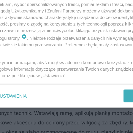
klam, wybór spersonalizowanych treści, pomiar reklam i treści, bad
 zgodą Użytkownika my i Zaufani Partnerzy możemy używać dokład
az aktywnie skanować charakterystykę urządzenia do celów identyfi
ść, prosimy o zgodę na korzystanie z tych technologii poprzez klikn
a i zawsze możesz ją zmienić/wycofać klikając przycisk ustawień pr
ogu strony
. Niektóre rodzaje przetwarzania danych nie wymagaj
iwić się takiemu przetwarzaniu. Preferencje będą miały zastosowanie
szymi informacjami, abyś mógł świadomie i komfortowo korzystać z
gółowe informacje dotyczące przetwarzania Twoich danych znajdzi
s
oraz po kliknięciu w „Ustawienia”.
USTAWIENIA
owszechnie robiło kilkanaście lat temu, bez stosowania
nych technik. Wstawiają ramę, aplikują piankę montażo
kowe akcesoria do ochrony przed wilgocią za zbędny. 
 – okna są słabo przymocowane do muru, pianki nic nie