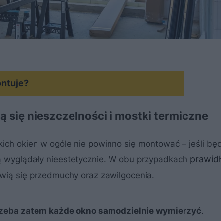
ontuje?
ą się nieszczelności i mostki termiczne
akich okien w ogóle nie powinno się montować – jeśli bę
prawid
będą wyglądały nieestetycznie. W obu przypadkach
wią się przedmuchy oraz zawilgocenia.
rzeba zatem każde okno samodzielnie wymierzyć
.