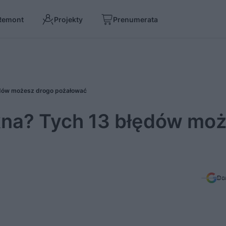
Remont
Projekty
Prenumerata
ędów możesz drogo pożałować
kna? Tych 13 błędów mo
Do