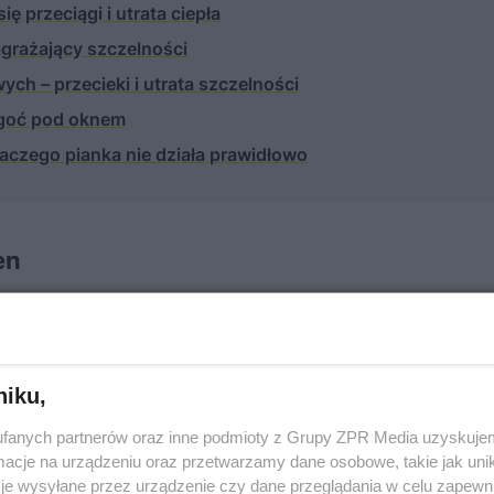
ę przeciągi i utrata ciepła
agrażający szczelności
ch – przecieki i utrata szczelności
lgoć pod oknem
aczego pianka nie działa prawidłowo
en
kipę, która ją zamontuje. Zdolny majsterkowicz z pomo
kna w ścianach pionowych, pod warunkiem jednak, że ni
en może się odbywać w sposób tradycyjny, ale gdy dom
niku,
ntaż
. Poza instalacją okien niezwykle ważne jest ich p
fanych partnerów oraz inne podmioty z Grupy ZPR Media uzyskujem
cje na urządzeniu oraz przetwarzamy dane osobowe, takie jak unika
serwacja.
je wysyłane przez urządzenie czy dane przeglądania w celu zapewn