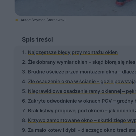
Autor: Szymon Starnawski
Spis treści
Najczęstsze błędy przy montażu okien
Źle dobrany wymiar okien – skąd biorą się nies
Brudne ościeże przed montażem okna – dlacze
Złe osadzenie okna w ścianie – gdzie powstają
Nieprawidłowe osadzenie ramy okiennej – pękni
Zakryte odwodnienie w oknach PCV – groźny b
Brak listwy progowej pod oknem – jak dochodz
Krzywo zamontowane okno – skutki złego wy
Za mało kotew i dybli – dlaczego okno traci st