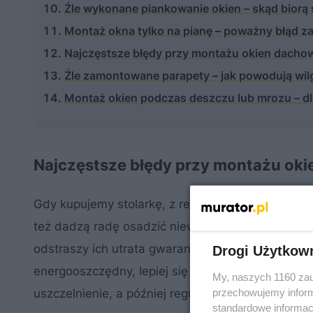
Źle wykonane piankowanie okien – skąd biorą si
Montaż okna tylko na pianę – poważny błąd z
Najczęstsze błędy przy montażu okien dachowy
Źle zamontowane parapety – jak powodują wi
Montaż okien podczas deszczu lub mrozu – dl
Najczęstsze błędy przy montażu oki
Gdy kupujemy stolarkę, z reguły zamawiamy też e
też dadzą radę osadzić niewielkich rozmiarów o
odstraszy ich utrata gwarancji. Sam montaż oki
Drogi Użytkow
ciepły mo
energooszczędny, lepiej się pokusić o
My, naszych 1160 zau
przechowujemy informa
uszczelnienie, a później regularna, okresowa kon
standardowe informac