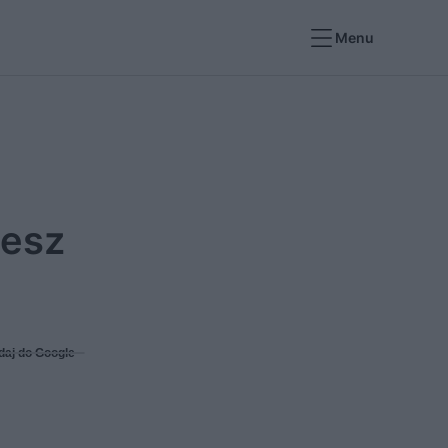
Menu
żesz
daj do Google