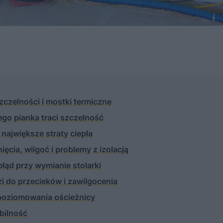
zczelności i mostki termiczne
go pianka traci szczelność
 największe straty ciepła
ęcia, wilgoć i problemy z izolacją
łąd przy wymianie stolarki
i do przecieków i zawilgocenia
poziomowania ościeżnicy
abilność