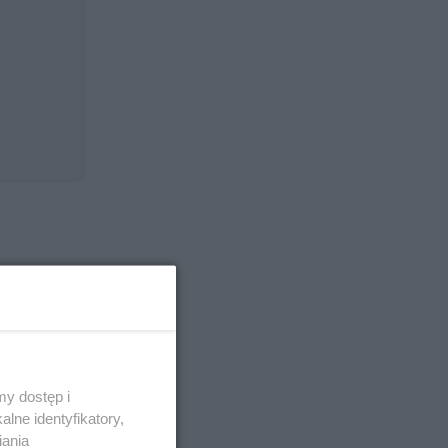
cnikiem
e
 ma być
oprawne
y dostęp i
lne identyfikatory,
iania