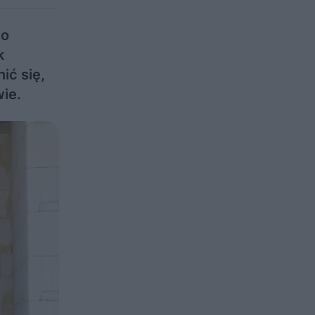
do
k
ić się,
ie.