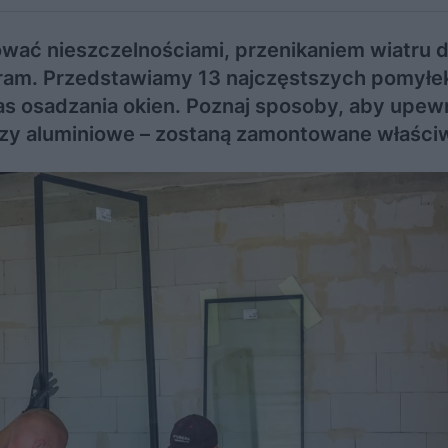
ować nieszczelnościami, przenikaniem wiatru 
ram. Przedstawiamy 13 najczęstszych pomyłe
 osadzania okien. Poznaj sposoby, aby upewn
czy aluminiowe – zostaną zamontowane właściw