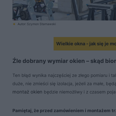
Autor: Szymon Starnawski
Wielkie okna - jak się je m
Źle dobrany wymiar okien – skąd bior
Ten błąd wynika najczęściej ze złego pomiaru i t
duże, nie zmieści się izolacja, jeżeli za małe, 
montaż okien
będzie niemożliwy i z czasem poja
Pamiętaj, że przed zamówieniem i montażem t