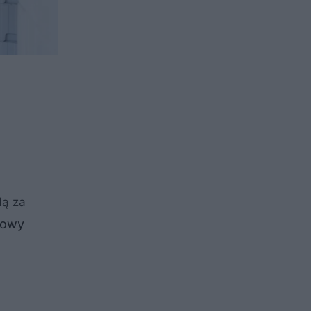
dą za
łowy