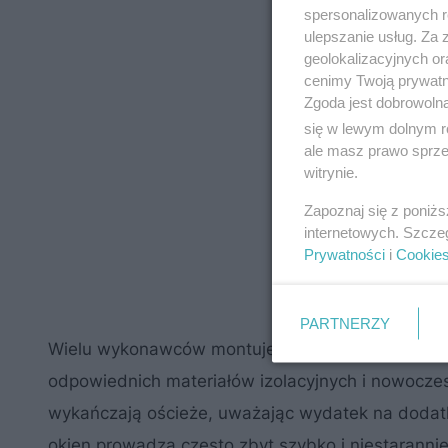
spersonalizowanych re
ulepszanie usług. Za
geolokalizacyjnych or
cenimy Twoją prywatno
Zgoda jest dobrowoln
się w lewym dolnym r
ale masz prawo sprzec
witrynie.
Zapoznaj się z poniż
internetowych. Szcze
Prywatności
i
Cookie
PARTNERZY
Wielu wykonawców montuje okna tak, jak się to p
odpowiednich materiałów izolacyjnych i nowoczes
wykańczają ościeże, uważając wydatek na dodat
okien prowadzą często zbyt szybko i niestarannie