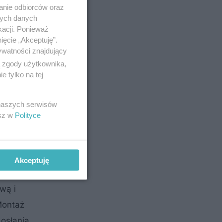
anie odbiorców oraz
nych danych
kacji. Ponieważ
ięcie „Akceptuję”.
ywatności znajdujący
ą zgody użytkownika,
 tylko na tej
 naszych serwisów
esz w
Polityce
Akceptuję
wą i
Montaż
 osłania