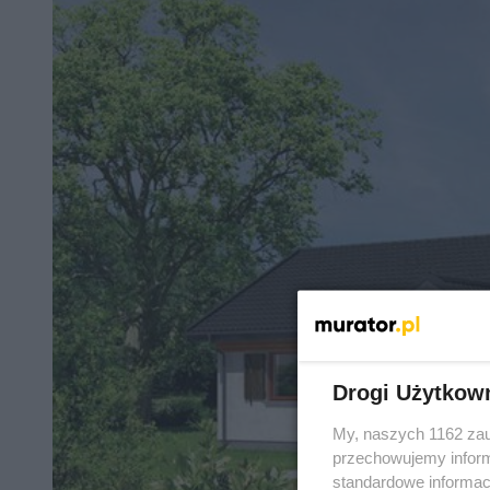
Drogi Użytkow
My, naszych 1162 zau
przechowujemy informa
standardowe informac