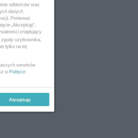
anie odbiorców oraz
nych danych
kacji. Ponieważ
ięcie „Akceptuję”.
ywatności znajdujący
ą zgody użytkownika,
możemy
 tylko na tej
 naszych serwisów
esz w
Polityce
Akceptuję