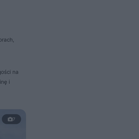
orach,
gości na
nę i
7