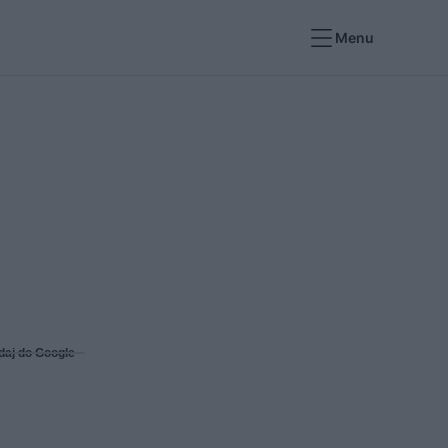
Menu
daj do Google