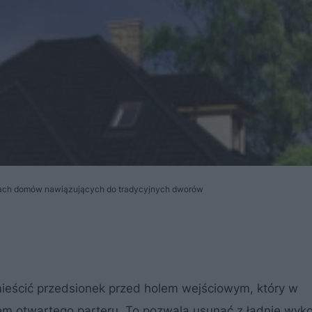
ektach domów nawiązujących do tradycyjnych dworów
ieścić przedsionek przed holem wejściowym, który w
em otwartego parteru. To pozwala usunąć z ładnie wyk