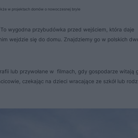
także w projektach domów o nowoczesnej bryle
ę. To wygodna przybudówka przed wejściem, która daje
 nim wejdzie się do domu. Znajdziemy go w polskich dw
afii lub przywołane w filmach, gdy gospodarze witają 
icowie, czekając na dzieci wracające ze szkół lub rodzi