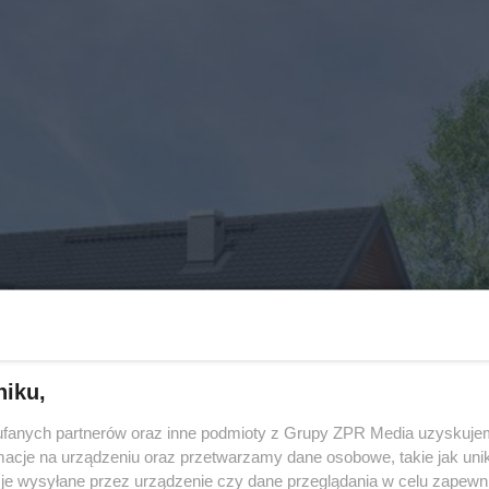
niku,
fanych partnerów oraz inne podmioty z Grupy ZPR Media uzyskujem
cje na urządzeniu oraz przetwarzamy dane osobowe, takie jak unika
je wysyłane przez urządzenie czy dane przeglądania w celu zapewn