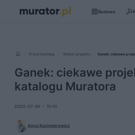
Budowa
Przed budową
Wybór projektu
Ganek: ciekawe proj
Ganek: ciekawe proj
katalogu Muratora
2020-07-29
11:10
Anna Kazimierowicz