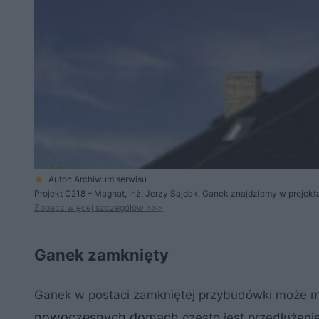
Autor: Archiwum serwisu
Projekt C218 – Magnat, inż. Jerzy Sajdak. Ganek znajdziemy w proj
Zobacz więcej szczegółów >>>
Ganek zamknięty
Ganek w postaci zamkniętej przybudówki może m
nowoczesnych domach
często jest przedłużeni