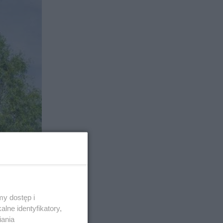
y dostęp i
lne identyfikatory,
iania