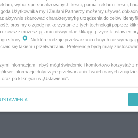
klam, wybór spersonalizowanych treści, pomiar reklam i treści, bad
 zgodą Użytkownika my i Zaufani Partnerzy możemy używać dokład
az aktywnie skanować charakterystykę urządzenia do celów identyfi
ść, prosimy o zgodę na korzystanie z tych technologii poprzez klikn
a i zawsze możesz ją zmienić/wycofać klikając przycisk ustawień pr
ogu strony
. Niektóre rodzaje przetwarzania danych nie wymagaj
est on też po prostu wygodny. Zanim otworzymy drzwi, 
iwić się takiemu przetwarzaniu. Preferencje będą miały zastosowanie
ogodę.
szymi informacjami, abyś mógł świadomie i komfortowo korzystać z
gółowe informacje dotyczące przetwarzania Twoich danych znajdzi
s
oraz po kliknięciu w „Ustawienia”.
USTAWIENIA