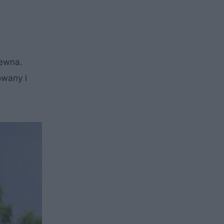
rewna.
owany i