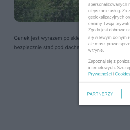
spersonalizowanych re
ulepszanie usług. Za
geolokalizacyjnych or
cenimy Twoją prywatno
Zgoda jest dobrowoln
się w lewym dolnym r
Ganek
jest wyrazem polskiej gościnności. Ale j
ale masz prawo sprzec
bezpiecznie stać pod dachem, nie zważając na p
witrynie.
Zapoznaj się z poniż
internetowych. Szcze
Prywatności
i
Cookie
PARTNERZY