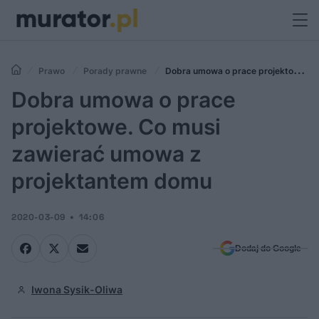
Prawo
Porady prawne
Dobra umowa o prace projektowe.
Co musi zawierać umowa z projektantem domu
Dobra umowa o prace
projektowe. Co musi
zawierać umowa z
projektantem domu
2020-03-09
14:06
Dodaj do Google
Iwona Sysik-Oliwa