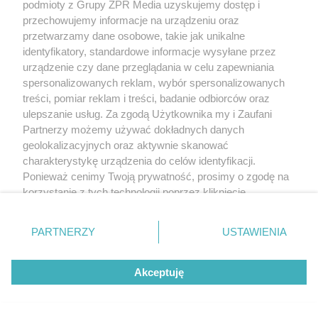
podmioty z Grupy ZPR Media uzyskujemy dostęp i
oświadczenie o sporządzeniu projektu budowlanego,
przechowujemy informacje na urządzeniu oraz
zgodnie z obowiązującymi przepisami oraz zasadami
przetwarzamy dane osobowe, takie jak unikalne
identyfikatory, standardowe informacje wysyłane przez
wiedzy technicznej.
urządzenie czy dane przeglądania w celu zapewniania
spersonalizowanych reklam, wybór spersonalizowanych
W trakcie realizacji budowy projektant ma prawo:
treści, pomiar reklam i treści, badanie odbiorców oraz
ulepszanie usług. Za zgodą Użytkownika my i Zaufani
wstępu na teren budowy i dokonywania
Partnerzy możemy używać dokładnych danych
geolokalizacyjnych oraz aktywnie skanować
zapisów w dzienniku budowy dotyczących jej
charakterystykę urządzenia do celów identyfikacji.
realizacji;
Ponieważ cenimy Twoją prywatność, prosimy o zgodę na
żądania wpisem do dziennika budowy
korzystanie z tych technologii poprzez kliknięcie
„Akceptuję”. Zgoda jest dobrowolna i zawsze możesz ją
wstrzymania robót budowlanych w razie
zmienić/wycofać klikając przycisk ustawień prywatności
stwierdzenia możliwości powstania zagrożenia
PARTNERZY
USTAWIENIA
znajdujący się w lewym dolnym rogu strony
. Niektóre
lub wykonywania ich niezgodnie z projektem.
rodzaje przetwarzania danych nie wymagają zgody
Akceptuję
użytkownika, ale masz prawo sprzeciwić się takiemu
Jakie są obowiązki i prawa inwestora
przetwarzaniu. Preferencje będą miały zastosowanie tylko
na tej witrynie.
Do podstawowych obowiązków zamawiającego