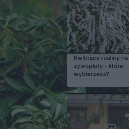
Kwitnące rośliny na
żywopłoty - które
wybierzesz?