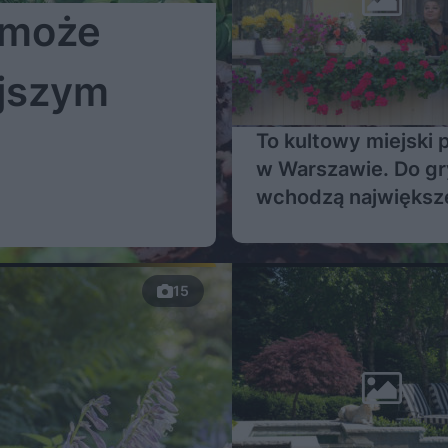
 może
ejszym
To kultowy miejski 
w Warszawie. Do gr
wchodzą największ
instytucje i biznes.
Warszawa w kwiata
2026
15