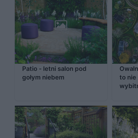
Patio - letni salon pod
Owaln
gołym niebem
to nie
wybit
krajo