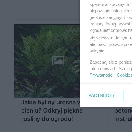
roślin
spersonalizowanych re
ulepszanie usług. Za
geolokalizacyjnych or
cenimy Twoją prywatno
Zgoda jest dobrowoln
się w lewym dolnym r
ale masz prawo sprzec
witrynie.
Zapoznaj się z poniż
internetowych. Szcze
Prywatności
i
Cookie
PARTNERZY
Jakie byliny urosną w
Jak z
cieniu? Odkryj piękne
beton
rośliny do ogrodu!
Instru