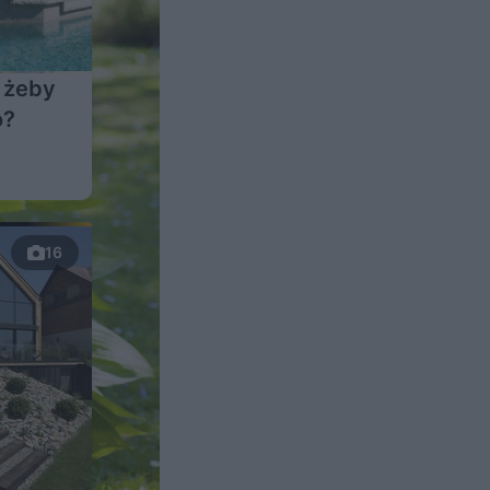
, żeby
o?
16