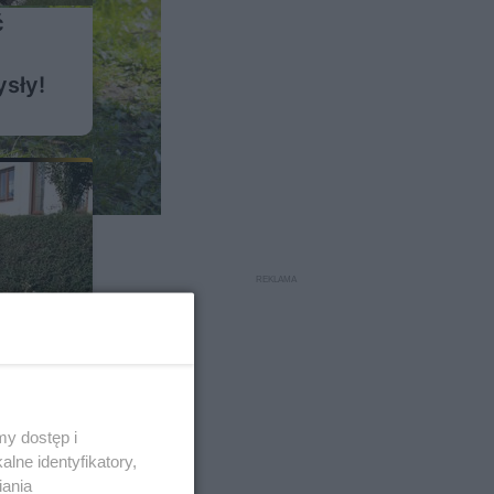
ć
sły!
y dostęp i
a
lne identyfikatory,
re
iania