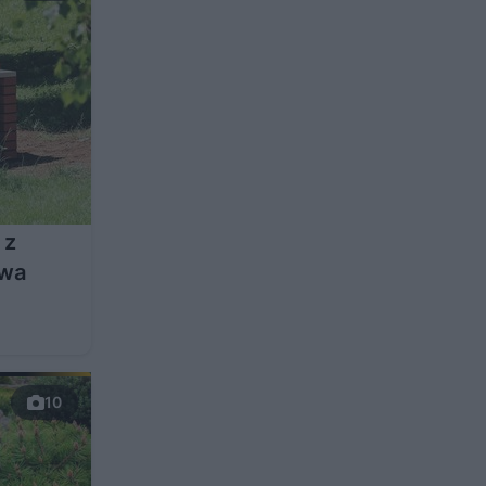
 z
owa
10