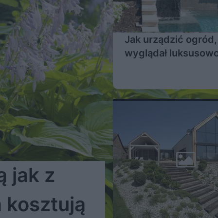
Jak urządzić ogród
wyglądał luksusow
 jak z
 kosztują