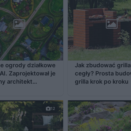
e ogrody działkowe
Jak zbudować grilla
 AI. Zaprojektował je
cegły? Prosta bud
ny architekt
grilla krok po kroku
brazu
12