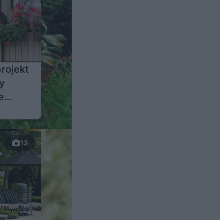
projekt
y
e
ch
13