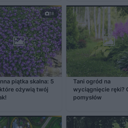
18
na piątka skalna: 5
Tani ogród na
 które ożywią twój
wyciągnięcie ręki? 
ak!
pomysłów