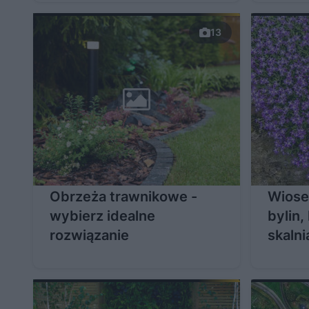
13
Obrzeża trawnikowe -
Wiosen
wybierz idealne
bylin,
rozwiązanie
skalni