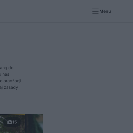
Menu
waną do
u nas
o aranżacji
aj zasady
15