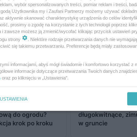
y zachwycają!
będą idealne!
klam, wybór spersonalizowanych treści, pomiar reklam i treści, bad
 zgodą Użytkownika my i Zaufani Partnerzy możemy używać dokład
az aktywnie skanować charakterystykę urządzenia do celów identyfi
ść, prosimy o zgodę na korzystanie z tych technologii poprzez klikn
a i zawsze możesz ją zmienić/wycofać klikając przycisk ustawień pr
ogu strony
. Niektóre rodzaje przetwarzania danych nie wymagaj
iwić się takiemu przetwarzaniu. Preferencje będą miały zastosowanie
szymi informacjami, abyś mógł świadomie i komfortowo korzystać z
gółowe informacje dotyczące przetwarzania Twoich danych znajdzi
s
oraz po kliknięciu w „Ustawienia”.
USTAWIENIA
robić dużą donicę
Niskie byliny
ową do ogrodu?
długokwitnące, zim
kcja krok po kroku
w gruncie