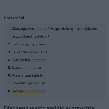
Spis treści
Dlaczego warto sadzić w ogrodzie byliny przyjazne
pszczołom i motylom?
Jeżówka purpurowa
Lawenda wąskolistna
Kocimiętka Faassena
Szałwia omszona
Przegorzan kulisty
Krwawnik pospolity
Rozchodnik okazały
Dlaczego warto sadzić w ogrodzie