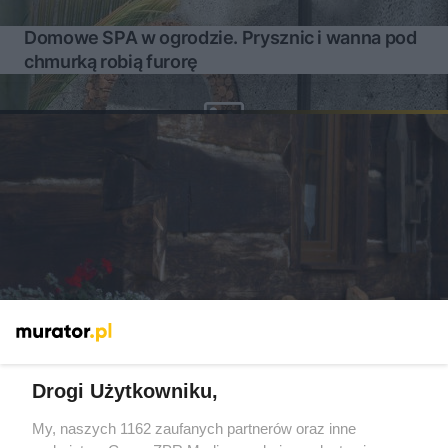
Domowe SPA w ogrodzie. Prysznic i wanna pod
chmurką robią furorę
Drogi Użytkowniku,
My, naszych 1162 zaufanych partnerów oraz inne