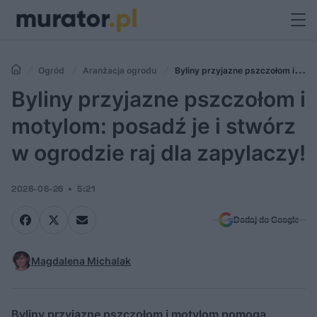
Ogród
Aranżacja ogrodu
Byliny przyjazne pszczołom i
motylom: posadź je i stwórz w ogrodzie raj dla zapylaczy!
Byliny przyjazne pszczołom i
motylom: posadź je i stwórz
w ogrodzie raj dla zapylaczy!
2026-06-26
5:21
Dodaj do Google
Magdalena Michalak
Byliny przyjazne pszczołom i motylom pomogą