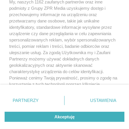
My, naszych 1162 zaufanych partnerów oraz inne
Żaden utwór zamieszczony w serwisie nie może być powielany i
rozpowszechniany lub dalej rozpowszechniany w jakikolwiek sposób
podmioty z Grupy ZPR Media uzyskujemy dostęp i
(w tym także elektroniczny lub mechaniczny) na jakimkolwiek polu
przechowujemy informacje na urządzeniu oraz
eksploatacji w jakiejkolwiek formie, włącznie z umieszczaniem w
przetwarzamy dane osobowe, takie jak unikalne
Internecie bez pisemnej zgody właściciela praw. Jakiekolwiek użycie
lub wykorzystanie utworów w całości lub w części z naruszeniem
identyfikatory, standardowe informacje wysyłane przez
prawa, tzn. bez właściwej zgody, jest zabronione pod groźbą kary i
urządzenie czy dane przeglądania w celu zapewniania
może być ścigane prawnie.
spersonalizowanych reklam, wybór spersonalizowanych
treści, pomiar reklam i treści, badanie odbiorców oraz
ulepszanie usług. Za zgodą Użytkownika my i Zaufani
Partnerzy możemy używać dokładnych danych
geolokalizacyjnych oraz aktywnie skanować
charakterystykę urządzenia do celów identyfikacji.
O nas
Ponieważ cenimy Twoją prywatność, prosimy o zgodę na
korzystanie z tych technologii poprzez kliknięcie
Informacje prawne
„Akceptuję”. Zgoda jest dobrowolna i zawsze możesz ją
zmienić/wycofać klikając przycisk ustawień prywatności
Nasze serwisy
PARTNERZY
USTAWIENIA
znajdujący się w lewym dolnym rogu strony
. Niektóre
© 2026 Grupa ZPR Media
rodzaje przetwarzania danych nie wymagają zgody
Akceptuję
użytkownika, ale masz prawo sprzeciwić się takiemu
przetwarzaniu. Preferencje będą miały zastosowanie tylko