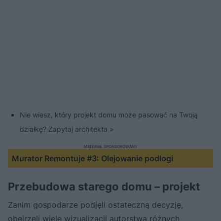
Nie wiesz, który projekt domu może pasować na Twoją
działkę? Zapytaj architekta >
MATERIAŁ SPONSOROWANY
Murator Remontuje #3: Olejowanie podłogi
Przebudowa starego domu – projekt
Zanim gospodarze podjęli ostateczną decyzję,
obejrzeli wiele wizualizacji autorstwa różnych