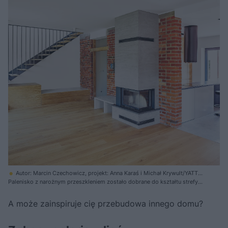
Autor: Marcin Czechowicz, projekt: Anna Karaś i Michał Krywult/YATTA
architekci, koncepcja: Barbara Chromec
Palenisko z narożnym przeszkleniem zostało dobrane do kształtu strefy
dziennej – tak aby ogień był widoczny z każdego jej miejsca
A może zainspiruje cię przebudowa innego domu?