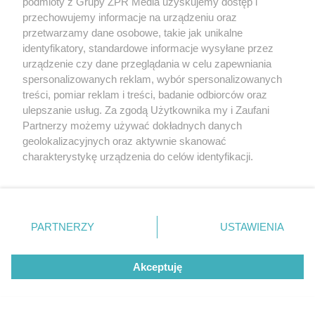
podmioty z Grupy ZPR Media uzyskujemy dostęp i
przechowujemy informacje na urządzeniu oraz
przetwarzamy dane osobowe, takie jak unikalne
identyfikatory, standardowe informacje wysyłane przez
urządzenie czy dane przeglądania w celu zapewniania
spersonalizowanych reklam, wybór spersonalizowanych
treści, pomiar reklam i treści, badanie odbiorców oraz
ulepszanie usług. Za zgodą Użytkownika my i Zaufani
Partnerzy możemy używać dokładnych danych
geolokalizacyjnych oraz aktywnie skanować
charakterystykę urządzenia do celów identyfikacji.
Ponieważ cenimy Twoją prywatność, prosimy o zgodę na
korzystanie z tych technologii poprzez kliknięcie
„Akceptuję”. Zgoda jest dobrowolna i zawsze możesz ją
zmienić/wycofać klikając przycisk ustawień prywatności
PARTNERZY
USTAWIENIA
znajdujący się w lewym dolnym rogu strony
. Niektóre
PODCAST ARCHITEKTONICZNY
rodzaje przetwarzania danych nie wymagają zgody
Dlaczego wszystkie magazyny, hale i
Akceptuję
użytkownika, ale masz prawo sprzeciwić się takiemu
centra logistyczne są szare? O
przetwarzaniu. Preferencje będą miały zastosowanie tylko
poszukiwaniu architektury w
budownictwie przemysłowym
na tej witrynie.
G
P
P
P
-
47:12