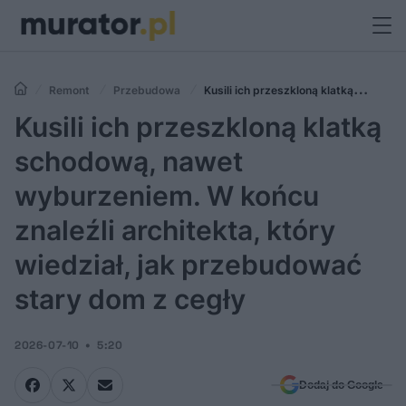
Remont
Przebudowa
Kusili ich przeszkloną klatką
schodową, nawet wyburzeniem. W końcu znaleźli architekta, który
Kusili ich przeszkloną klatką
wiedział, jak przebudować stary dom z cegły
schodową, nawet
wyburzeniem. W końcu
znaleźli architekta, który
wiedział, jak przebudować
stary dom z cegły
2026-07-10
5:20
Dodaj do Google