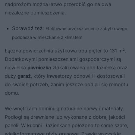
nadprożom można łatwo przerobić go na dwa
niezależne pomieszczenia.
Sprawdź też:
Efektowne przekształcenie zabytkowego
poddasza w mieszkanie z klimatem
Łączna powierzchnia użytkowa obu pięter to 131 m².
Dodatkowymi pomieszczeniami gospodarczymi są
niewielka
piwniczka
zlokalizowana pod łazienką oraz
duży
garaż
, który inwestorzy odnowili i dostosowali
do swoich potrzeb, zanim jeszcze podjęli się remontu
domu.
We wnętrzach dominują naturalne barwy i materiały.
Podłogi są drewniane lub wykonane z dobrej jakości
paneli. W kuchni i łazienkach położono te same szare,
wielkoformatowe
płyty gresowe
. Prawie wszystkie