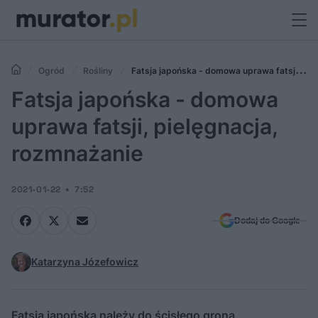
Ogród
Rośliny
Fatsja japońska - domowa uprawa fatsji,
pielęgnacja, rozmnażanie
Fatsja japońska - domowa
uprawa fatsji, pielęgnacja,
rozmnażanie
2021-01-22
7:52
Dodaj do Google
Katarzyna Józefowicz
Fatsja japońska należy do ścisłego grona