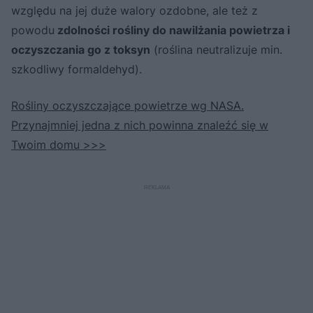
względu na jej duże walory ozdobne, ale też z
powodu
zdolności rośliny do nawilżania powietrza i
oczyszczania go z toksyn
(roślina neutralizuje min.
szkodliwy formaldehyd).
Rośliny oczyszczające powietrze wg NASA.
Przynajmniej jedna z nich powinna znaleźć się w
Twoim domu >>>