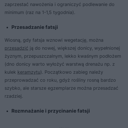
zaprzestać nawożenia i ograniczyć podlewanie do
minimum (raz na 1-1,5 tygodnia).
Przesadzanie fatsji
Wiosną, gdy fatsja wznowi wegetację, można
przesadzić
ją do nowej, większej donicy, wypełnionej
żyznym, przepuszczalnym, lekko kwaśnym podłożem
(dno donicy warto wyłożyć warstwą drenażu np. z
kulek
keramzytu
). Początkowo zabieg należy
przeprowadzać co roku, gdyż rośliny rosną bardzo
szybko, ale starsze egzemplarze można przesadzać
rzadziej.
Rozmnażanie i przycinanie fatsji