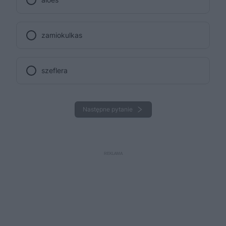
zamiokulkas
szeflera
Następne pytanie