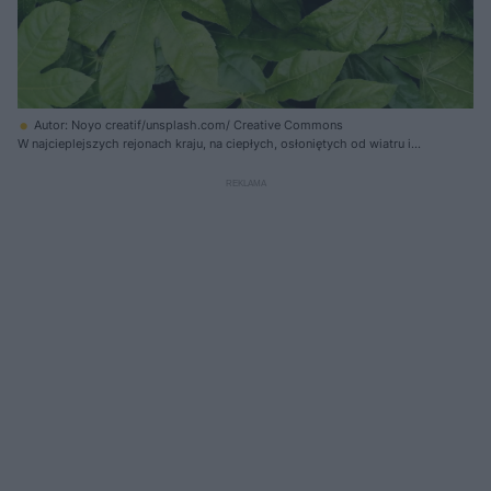
Autor: Noyo creatif/unsplash.com/ Creative Commons
W najcieplejszych rejonach kraju, na ciepłych, osłoniętych od wiatru i
słońca stanowiskach, fatsja potrafi przetrwać łagodną zimę w gruncie