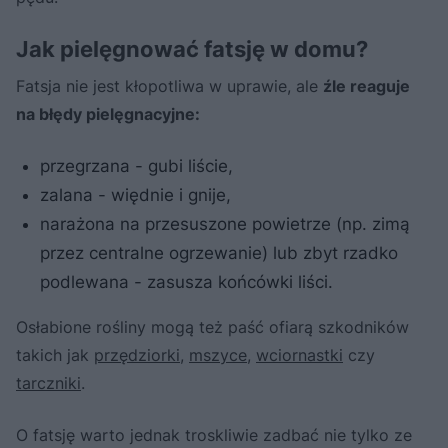
Jak pielęgnować fatsję w domu?
Fatsja nie jest kłopotliwa w uprawie, ale
źle reaguje
na błędy pielęgnacyjne:
przegrzana - gubi liście,
zalana - więdnie i gnije,
narażona na przesuszone powietrze (np. zimą
przez centralne ogrzewanie) lub zbyt rzadko
podlewana - zasusza końcówki liści.
Osłabione rośliny mogą też paść ofiarą szkodników
takich jak
przędziorki
,
mszyce
,
wciornastki
czy
tarczniki
.
O fatsję warto jednak troskliwie zadbać nie tylko ze