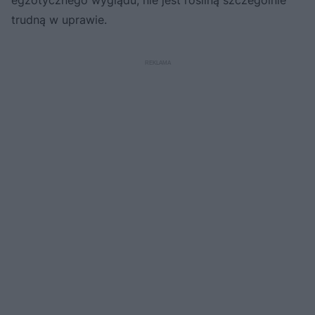
egzotycznego wyglądu, nie jest rośliną szczególnie
trudną w uprawie.