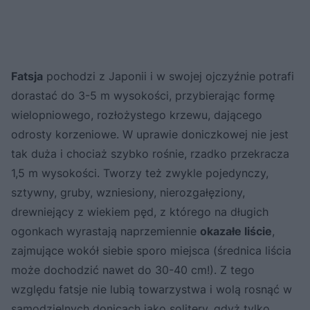
Fatsja
pochodzi z Japonii i w swojej ojczyźnie potrafi
dorastać do 3-5 m wysokości, przybierając formę
wielopniowego, rozłożystego krzewu, dającego
odrosty korzeniowe. W uprawie doniczkowej nie jest
tak duża i chociaż szybko rośnie, rzadko przekracza
1,5 m wysokości. Tworzy też zwykle pojedynczy,
sztywny, gruby, wzniesiony, nierozgałęziony,
drewniejący z wiekiem pęd, z którego na długich
ogonkach wyrastają naprzemiennie
okazałe liście
,
zajmujące wokół siebie sporo miejsca (średnica liścia
może dochodzić nawet do 30-40 cm!). Z tego
względu fatsje nie lubią towarzystwa i wolą rosnąć w
samodzielnych donicach jako solitery, gdyż tylko