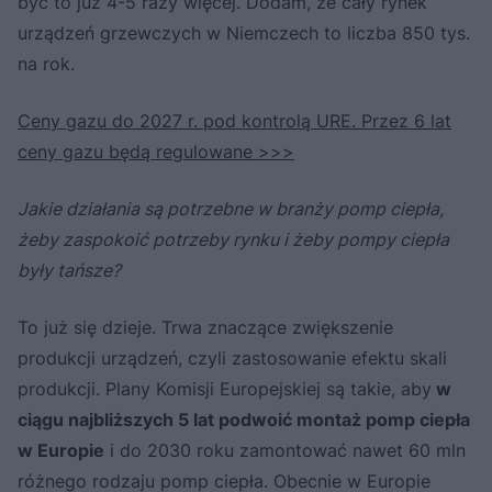
być to już 4-5 razy więcej. Dodam, że cały rynek
urządzeń grzewczych w Niemczech to liczba 850 tys.
na rok.
Ceny gazu do 2027 r. pod kontrolą URE. Przez 6 lat
ceny gazu będą regulowane >>>
Jakie działania są potrzebne w branży pomp ciepła,
żeby zaspokoić potrzeby rynku i żeby pompy ciepła
były tańsze?
To już się dzieje. Trwa znaczące zwiększenie
produkcji urządzeń, czyli zastosowanie efektu skali
produkcji. Plany Komisji Europejskiej są takie, aby
w
ciągu najbliższych 5 lat podwoić montaż pomp ciepła
w Europie
i do 2030 roku zamontować nawet 60 mln
różnego rodzaju pomp ciepła. Obecnie w Europie