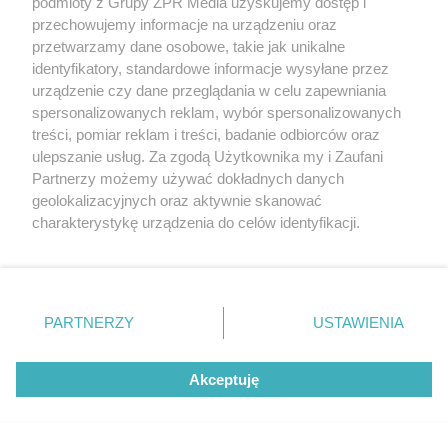
Jak działa klimatyzacja z pompą
podmioty z Grupy ZPR Media uzyskujemy dostęp i
przechowujemy informacje na urządzeniu oraz
ciepła
przetwarzamy dane osobowe, takie jak unikalne
identyfikatory, standardowe informacje wysyłane przez
urządzenie czy dane przeglądania w celu zapewniania
spersonalizowanych reklam, wybór spersonalizowanych
treści, pomiar reklam i treści, badanie odbiorców oraz
ulepszanie usług. Za zgodą Użytkownika my i Zaufani
Partnerzy możemy używać dokładnych danych
geolokalizacyjnych oraz aktywnie skanować
charakterystykę urządzenia do celów identyfikacji.
Ponieważ cenimy Twoją prywatność, prosimy o zgodę na
korzystanie z tych technologii poprzez kliknięcie
„Akceptuję”. Zgoda jest dobrowolna i zawsze możesz ją
zmienić/wycofać klikając przycisk ustawień prywatności
PARTNERZY
USTAWIENIA
znajdujący się w lewym dolnym rogu strony
. Niektóre
rodzaje przetwarzania danych nie wymagają zgody
Akceptuję
użytkownika, ale masz prawo sprzeciwić się takiemu
przetwarzaniu. Preferencje będą miały zastosowanie tylko
na tej witrynie.