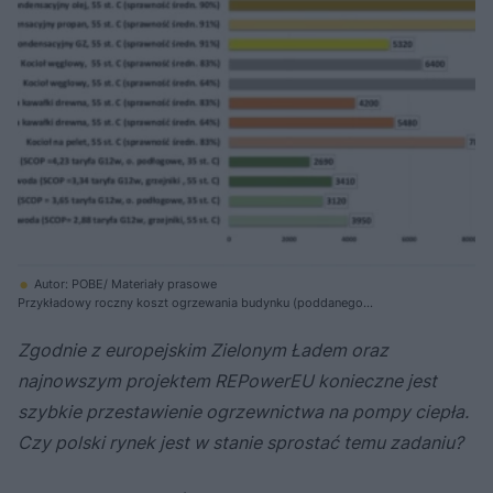
Autor: POBE/ Materiały prasowe
Przykładowy roczny koszt ogrzewania budynku (poddanego
termomodernizacji do standardu WT 2017 – EU 80 kWh/m2rok) o
powierzchni ogrzewanej 160 m2, wraz z kosztem przygotowania ciepłej
Zgodnie z europejskim Zielonym Ładem oraz
wody użytkowej rodziny 4-osobowej. Dane uwzględniają koszty energii
w II kw. 2022 r.
najnowszym projektem REPowerEU konieczne jest
szybkie przestawienie ogrzewnictwa na pompy ciepła.
Czy polski rynek jest w stanie sprostać temu zadaniu?