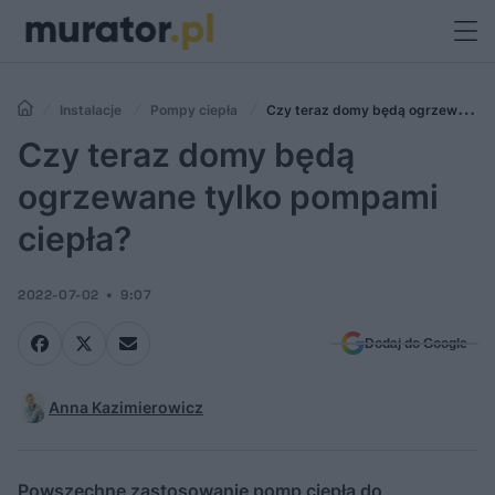
Instalacje
Pompy ciepła
Czy teraz domy będą ogrzewane
tylko pompami ciepła?
Czy teraz domy będą
ogrzewane tylko pompami
ciepła?
2022-07-02
9:07
Dodaj do Google
Anna Kazimierowicz
Powszechne zastosowanie pomp ciepła do