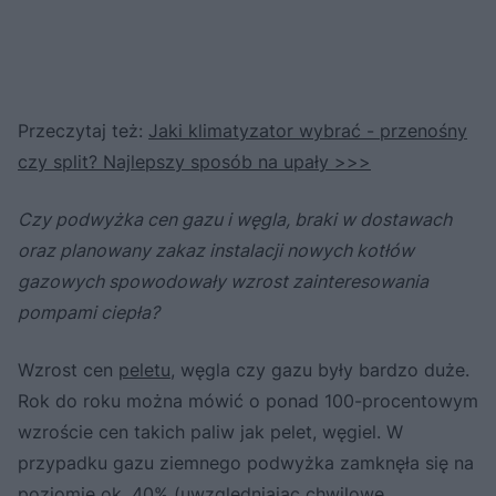
Przeczytaj też:
Jaki klimatyzator wybrać - przenośny
czy split? Najlepszy sposób na upały >>>
Czy podwyżka cen gazu i węgla, braki w dostawach
oraz planowany zakaz instalacji nowych kotłów
gazowych spowodowały wzrost zainteresowania
pompami ciepła?
Wzrost cen
peletu
, węgla czy gazu były bardzo duże.
Rok do roku można mówić o ponad 100-procentowym
wzroście cen takich paliw jak pelet, węgiel. W
przypadku gazu ziemnego podwyżka zamknęła się na
poziomie ok. 40% (uwzględniając chwilowe