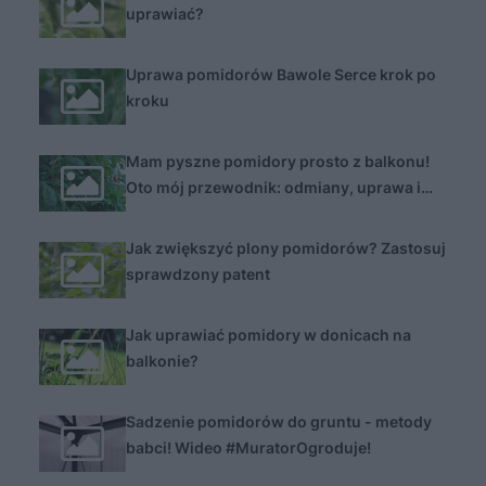
uprawiać?
Uprawa pomidorów Bawole Serce krok po
kroku
Mam pyszne pomidory prosto z balkonu!
Oto mój przewodnik: odmiany, uprawa i
pielęgnacja krok po kroku
Jak zwiększyć plony pomidorów? Zastosuj
sprawdzony patent
Jak uprawiać pomidory w donicach na
balkonie?
Sadzenie pomidorów do gruntu - metody
babci! Wideo #MuratorOgroduje!