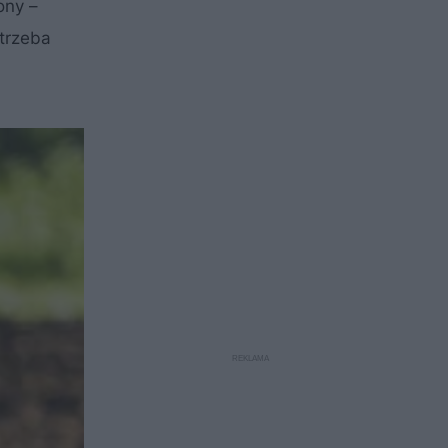
ony –
 trzeba