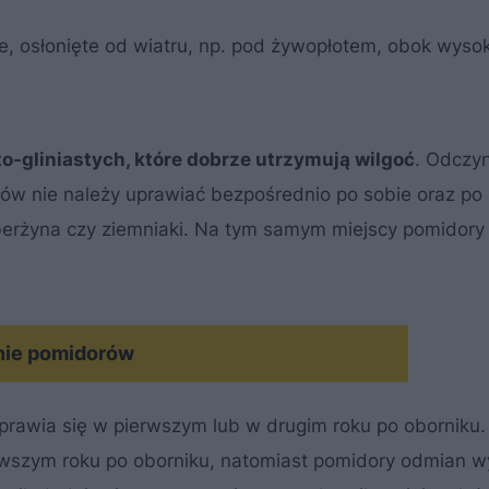
, osłonięte od wiatru, np. pod żywopłotem, obok wysoki
o-gliniastych, które dobrze utrzymują wilgoć
. Odczy
ów nie należy uprawiać bezpośrednio po sobie oraz po
berżyna czy ziemniaki. Na tym samym miejscy pomidor
MATERIAŁ SPONSOROWANY
nie pomidorów
prawia się w pierwszym lub w drugim roku po oborniku
wszym roku po oborniku, natomiast pomidory odmian w