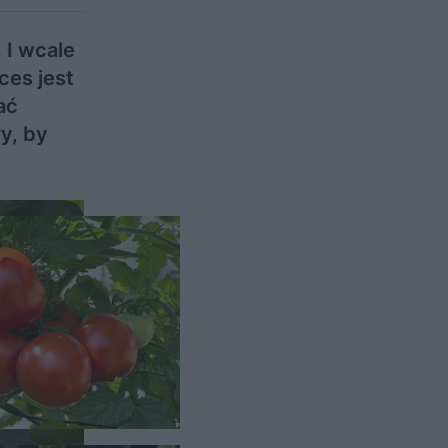
 I wcale
ces jest
ać
y, by