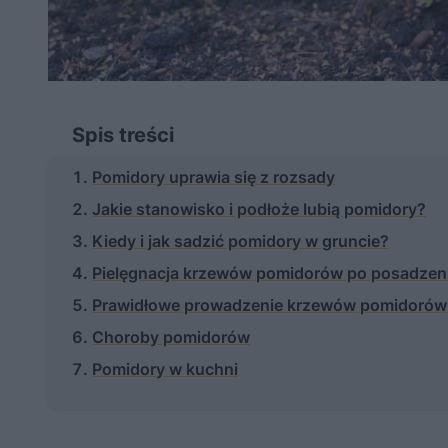
Spis treści
Pomidory uprawia się z rozsady
Jakie stanowisko i podłoże lubią pomidory?
Kiedy i jak sadzić pomidory w gruncie?
Pielęgnacja krzewów pomidorów po posadzen
Prawidłowe prowadzenie krzewów pomidorów
Choroby pomidorów
Pomidory w kuchni