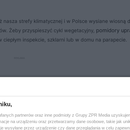
ż nasza strefy klimatycznej i w Polsce wysiane wiosną 
pomidory upra
ów. Żeby przyspieszyć cykl wegetacyjny,
 ciepłym inspekcie, szklarni lub w domu na parapecie.
niku,
fanych partnerów oraz inne podmioty z Grupy ZPR Media uzyskujem
cje na urządzeniu oraz przetwarzamy dane osobowe, takie jak unika
je wysyłane przez urządzenie czy dane przeglądania w celu zapewn