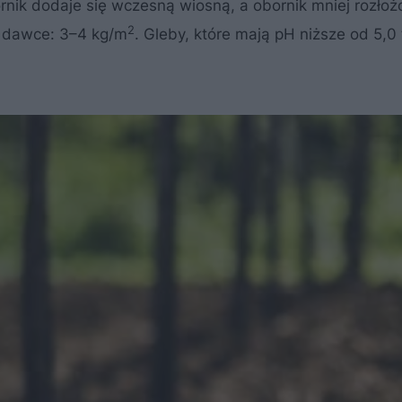
rnik dodaje się wczesną wiosną, a obornik mniej rozłoż
2
w dawce: 3–4 kg/m
. Gleby, które mają pH niższe od 5,0