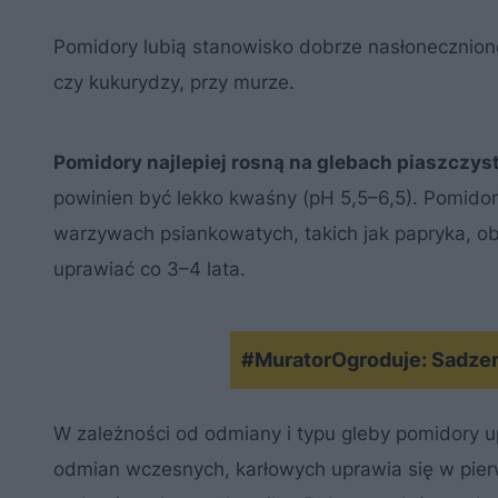
Pomidory lubią stanowisko dobrze nasłonecznione
czy kukurydzy, przy murze.
Pomidory najlepiej rosną na glebach piaszczyst
powinien być lekko kwaśny (pH 5,5–6,5). Pomidor
warzywach psiankowatych, takich jak papryka, o
uprawiać co 3–4 lata.
#MuratorOgroduje: Sadze
W zależności od odmiany i typu gleby pomidory u
odmian wczesnych, karłowych uprawia się w pier