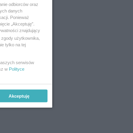
anie odbiorców oraz
nych danych
kacji. Ponieważ
nych
ięcie „Akceptuję”.
na jej
ywatności znajdujący
ą zgody użytkownika,
 tylko na tej
 naszych serwisów
esz w
Polityce
Akceptuję