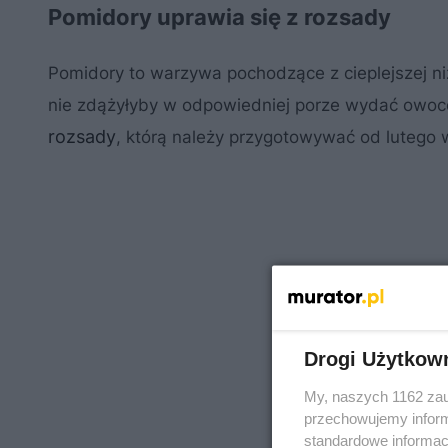
Pomidory uprawia się z rozsady
Pomidory to warzywa pochodzące z cieplejszej ni
nie zdążyłyby w odpowiedniej porze wydać owoc
rozsady
, którą należy przygotowywać od lutego w
Drogi Użytkow
My, naszych 1162 zau
przechowujemy informa
standardowe informac