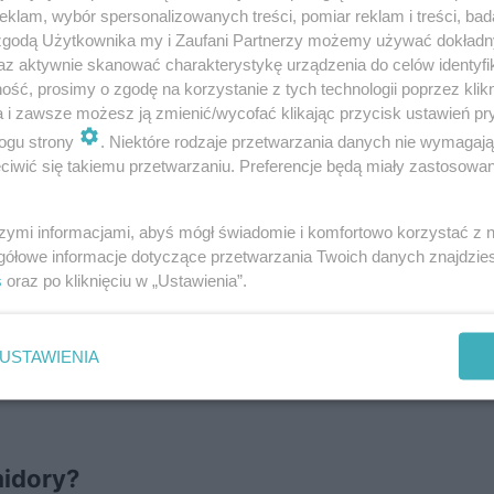
klam, wybór spersonalizowanych treści, pomiar reklam i treści, bad
 zgodą Użytkownika my i Zaufani Partnerzy możemy używać dokład
az aktywnie skanować charakterystykę urządzenia do celów identyfi
epie lub centrum ogrodniczym, na targu bądź od lokal
ść, prosimy o zgodę na korzystanie z tych technologii poprzez klikn
 posadzenia w ogrodzie przydomowym zwróćmy uwagę 
a i zawsze możesz ją zmienić/wycofać klikając przycisk ustawień pr
ogu strony
. Niektóre rodzaje przetwarzania danych nie wymagaj
iwić się takiemu przetwarzaniu. Preferencje będą miały zastosowanie
szymi informacjami, abyś mógł świadomie i komfortowo korzystać z
gółowe informacje dotyczące przetwarzania Twoich danych znajdzi
s
oraz po kliknięciu w „Ustawienia”.
ście,
iemnozielone,
USTAWIENIA
raz plam,
midory?