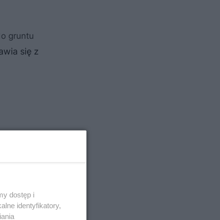
do gruntu
wia się z
y dostęp i
lne identyfikatory,
iania