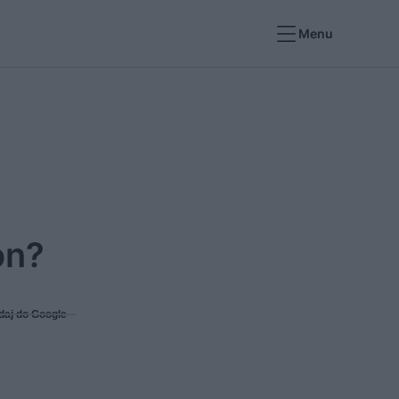
Menu
on?
daj do Google