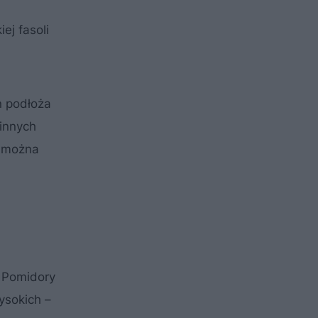
ej fasoli
n podłoża
 innych
y można
. Pomidory
ysokich –