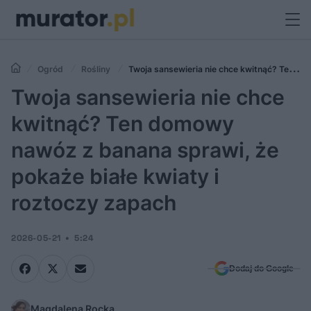
Ogród
Rośliny
Twoja sansewieria nie chce kwitnąć? Ten
domowy nawóz z banana sprawi, że pokaże białe kwiaty i roztoczy
Twoja sansewieria nie chce
zapach
kwitnąć? Ten domowy
nawóz z banana sprawi, że
pokaże białe kwiaty i
roztoczy zapach
2026-05-21
5:24
Dodaj do Google
Magdalena Rocka