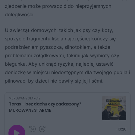
zjedzenie może prowadzić do nieprzyjemnych
dolegliwości.
U zwierząt domowych, takich jak psy czy koty,
spożycie fragmentu liścia najczęściej kończy się
podrażnieniem pyszczka, ślinotokiem, a także
problemami żołądkowymi, takimi jak wymioty czy
biegunka. Aby uniknąć ryzyka, najlepiej ustawić
doniczkę w miejscu niedostępnym dla twojego pupila i
pilnować, by dzieci nie bawiły się jej liśćmi.
MUROWANE STARCIE
Taras – bez dachu czy zadaszony?
MUROWANE STARCIE
G
P
P
P
-
10:20
r
r
r
o