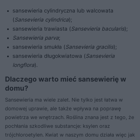
sansewieria cylindryczna lub walcowata
(
Sansevieria cylindrica
);
sansewieria trawiasta (
Sansevieria bacularis
);
Sansewieria parva
;
sansewieria smukła (
Sansevieria gracilis
);
sansewieria długokwiatowa (
Sansevieria
longflora
).
Dlaczego warto mieć sansewierię w
domu?
Sansewieria ma wiele zalet. Nie tylko jest łatwa w
domowej uprawie, ale także wpływa na poprawę
powietrza we wnętrzach. Roślina znana jest z tego, że
pochłania szkodliwe substancje: ksylen oraz
trójchloroetylen. Kwiat w naszym domu działa więc jak