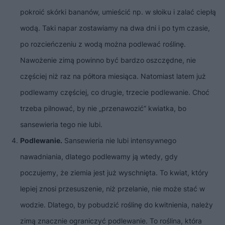
pokroić skórki bananów, umieścić np. w słoiku i zalać ciepłą
wodą. Taki napar zostawiamy na dwa dni i po tym czasie,
po rozcieńczeniu z wodą można podlewać roślinę.
Nawożenie zimą powinno być bardzo oszczędne, nie
częściej niż raz na półtora miesiąca. Natomiast latem już
podlewamy częściej, co drugie, trzecie podlewanie. Choć
trzeba pilnować, by nie „przenawozić” kwiatka, bo
sansewieria tego nie lubi.
Podlewanie.
Sansewieria nie lubi intensywnego
nawadniania, dlatego podlewamy ją wtedy, gdy
poczujemy, że ziemia jest już wyschnięta. To kwiat, który
lepiej znosi przesuszenie, niż przelanie, nie może stać w
wodzie. Dlatego, by pobudzić roślinę do kwitnienia, należy
zimą znacznie ograniczyć podlewanie. To roślina, która