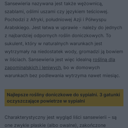
Sansewieria nazywana jest także wężownicą,
szablami, oślimi uszami czy językiem teściowej.
Pochodzi z Afryki, południowej Azji i Półwyspu
Arabskiego. Jest łatwa w uprawie - należy do jednych
z najbardziej odpornych roślin doniczkowych. To
sukulent, który w naturalnych warunkach jest
wytrzymały na niedostatek wody, gromadzi ją bowiem
w liściach. Sansewieria jest więc idealną
rośliną dla
zapominalskich i leniwych
, bo w domowych
warunkach bez podlewania wytrzyma nawet miesiąc.
Najlepsze rośliny doniczkowe do sypialni. 3 gatunki
oczyszczające powietrze w sypialni
Charakterystyczny jest wygląd liści sansewierii – są
one zwykle płaskie (albo owalne), zakończone