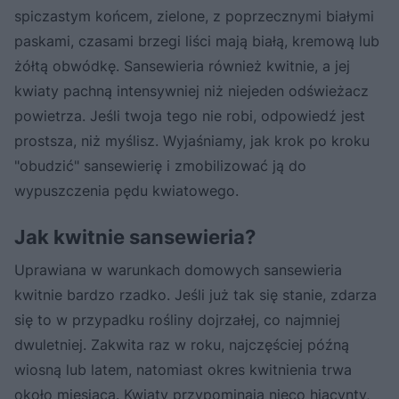
spiczastym końcem, zielone, z poprzecznymi białymi
paskami, czasami brzegi liści mają białą, kremową lub
żółtą obwódkę. Sansewieria również kwitnie, a jej
kwiaty pachną intensywniej niż niejeden odświeżacz
powietrza. Jeśli twoja tego nie robi, odpowiedź jest
prostsza, niż myślisz. Wyjaśniamy, jak krok po kroku
"obudzić" sansewierię i zmobilizować ją do
wypuszczenia pędu kwiatowego.
Jak kwitnie sansewieria?
Uprawiana w warunkach domowych sansewieria
kwitnie bardzo rzadko. Jeśli już tak się stanie, zdarza
się to w przypadku rośliny dojrzałej, co najmniej
dwuletniej. Zakwita raz w roku, najczęściej późną
wiosną lub latem, natomiast okres kwitnienia trwa
około miesiąca. Kwiaty przypominają nieco hiacynty,