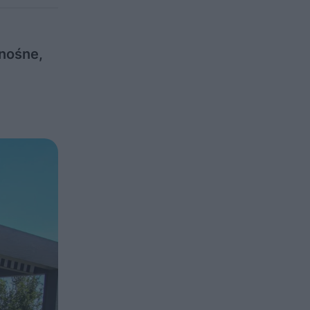
znośne,