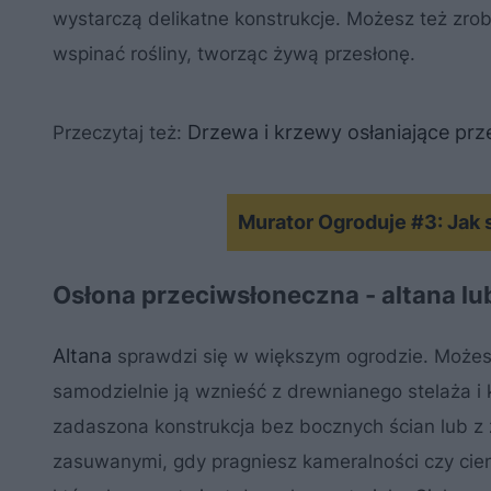
wystarczą delikatne konstrukcje. Możesz też zrobi
wspinać rośliny, tworząc żywą przesłonę.
Drzewa i krzewy osłaniające prz
Przeczytaj też:
Murator Ogroduje #3: Jak 
Osłona przeciwsłoneczna - altana lu
Altana
sprawdzi się w większym ogrodzie. Możesz
samodzielnie ją wznieść z drewnianego stelaża i k
zadaszona konstrukcja bez bocznych ścian lub z 
zasuwanymi, gdy pragniesz kameralności czy cieni