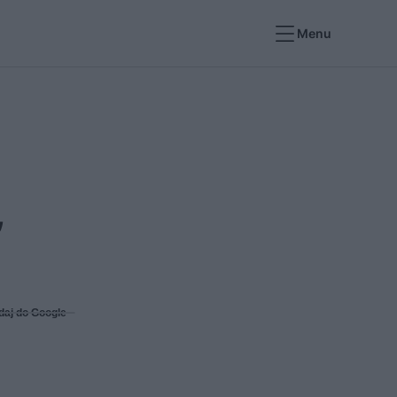
Menu
,
daj do Google