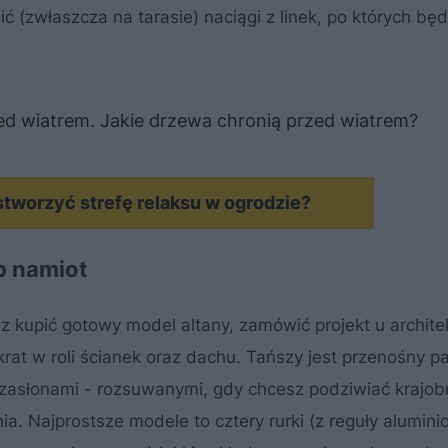
ć (zwłaszcza na tarasie) naciągi z linek, po których będ
ed wiatrem. Jakie drzewa chronią przed wiatrem?
MATERIAŁ SPONSOROWANY
stworzyć strefę relaksu w ogrodzie?
b namiot
 kupić gotowy model altany, zamówić projekt u archite
rat w roli ścianek oraz dachu. Tańszy jest przenośny pa
zasłonami - rozsuwanymi, gdy chcesz podziwiać krajobr
a. Najprostsze modele to cztery rurki (z reguły alumini