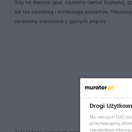
Gdy na dworze upał, szukamy cienia! Najlepiej, gd
ale też nawilżają i schładzają powietrze. Niezast
parawany stworzone z gęstych pnączy.
Drogi Użytkow
My, naszych 1162 zau
przechowujemy informa
standardowe informac