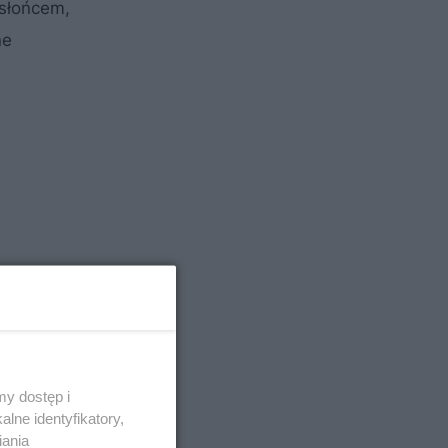
 słońcem,
ne
y dostęp i
lne identyfikatory,
iania