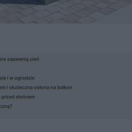
óre zapewnią cień
sie i w ogrodzie
cem i skuteczna osłona na balkon
ę przed słońcem
czną?