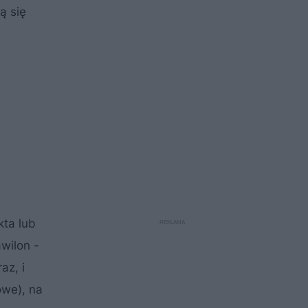
ą się
kta lub
wilon -
az, i
owe), na