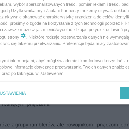
alkonie nie ma dużych roślin, zadowolić się musimy cie
klam, wybór spersonalizowanych treści, pomiar reklam i treści, bad
e jak markiza, altana czy pergola. Oto 5 pomysłów na o
 zgodą Użytkownika my i Zaufani Partnerzy możemy używać dokład
az aktywnie skanować charakterystykę urządzenia do celów identyfi
ść, prosimy o zgodę na korzystanie z tych technologii poprzez klikn
a i zawsze możesz ją zmienić/wycofać klikając przycisk ustawień pr
ogu strony
. Niektóre rodzaje przetwarzania danych nie wymagaj
ie problem. Te kwiaty i krzewy przetrwają największe
iwić się takiemu przetwarzaniu. Preferencje będą miały zastosowanie
rzewa, które zapewnią cień
szymi informacjami, abyś mógł świadomie i komfortowo korzystać z
gółowe informacje dotyczące przetwarzania Twoich danych znajdzi
s
oraz po kliknięciu w „Ustawienia”.
o ich nie wycinaj). Zrób to jak najszybciej, gdyż większo
asie zmieszczą się drzewka szczepione na pniu (np. rob
USTAWIENIA
culifera’, brzoza brodawkowata 'Youngii'). Możesz też o
ej rosnącymi pnączami.
e róże z grupy ramblerów, ale powojnikom i pnączom je