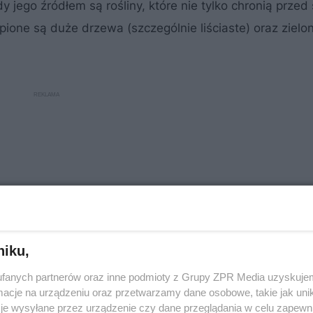
y jego źródłem są rośliny, które nie tylko chronią przed
ąpione są duże drzewa (szczególnie liściaste) oraz zielo
niku,
fanych partnerów oraz inne podmioty z Grupy ZPR Media uzyskujem
cje na urządzeniu oraz przetwarzamy dane osobowe, takie jak unika
je wysyłane przez urządzenie czy dane przeglądania w celu zapewn