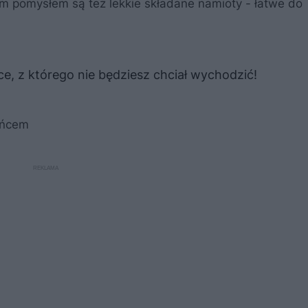
ym pomysłem są też lekkie składane namioty - łatwe do
ce, z którego nie będziesz chciał wychodzić!
ońcem